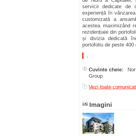
de Nord a Capitalei, i
servicii dedicate de 
experiență în vânzarea
customizată a ansambl
acestea maximizând rez
rezidențiale din portofo
și divizia dedicată î
portofoliu de peste 400 
.
Cuvinte cheie:
Nor
Group
Vezi toate comun
Imagini