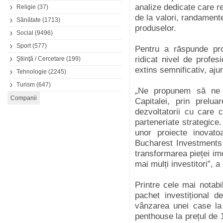
analize dedicate care rev
Religie
(37)
de la valori, randamente
Sănătate
(1713)
produselor.
Social
(9496)
Sport
(577)
Pentru a răspunde pro
ridicat nivel de profes
Ştiinţă / Cercetare
(199)
extins semnificativ, aj
Tehnologie
(2245)
Turism
(647)
„Ne propunem să ne e
Capitalei, prin prel
dezvoltatorii cu care 
parteneriate strategic
unor proiecte inovatoa
Bucharest Investments 
transformarea pieței im
mai mulți investitori”,
Printre cele mai notab
pachet investițional 
vânzarea unei case la
penthouse la prețul de 