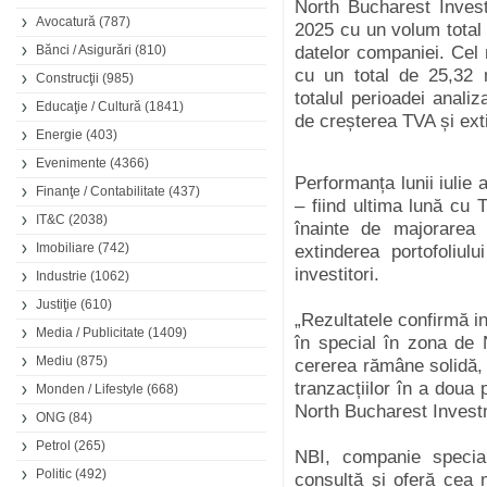
North Bucharest Invest
Avocatură
(787)
2025 cu un volum total a
Bănci / Asigurări
(810)
datelor companiei. Cel m
cu un total de 25,32 
Construcţii
(985)
totalul perioadei analiz
Educaţie / Cultură
(1841)
de creșterea TVA și exti
Energie
(403)
Evenimente
(4366)
Performanța lunii iulie 
Finanţe / Contabilitate
(437)
– fiind ultima lună cu
IT&C
(2038)
înainte de majorare
Imobiliare
(742)
extinderea portofoliul
investitori.
Industrie
(1062)
Justiţie
(610)
„Rezultatele confirmă in
Media / Publicitate
(1409)
în special în zona de N
Mediu
(875)
cererea rămâne solidă, i
tranzacțiilor în a doua
Monden / Lifestyle
(668)
North Bucharest Invest
ONG
(84)
Petrol
(265)
NBI, companie speciali
Politic
(492)
consultă şi oferă cea m