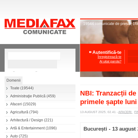
19544
comunicate de presă
,
16
Autentifică-te
Înregistrează-te
Ai uitat parola?
»
Căutare avansată
Toate
(19544)
NBI: Tranzacții de
Administraţie Publică
(459)
primele șapte luni
Afaceri
(15029)
Agricultură
(794)
13 AUGUST 2025, 02.41
-
AFACERI
FI
Arhitectură / Design
(221)
Artă & Entertainment
(1096)
București - 13 august
Auto
(725)