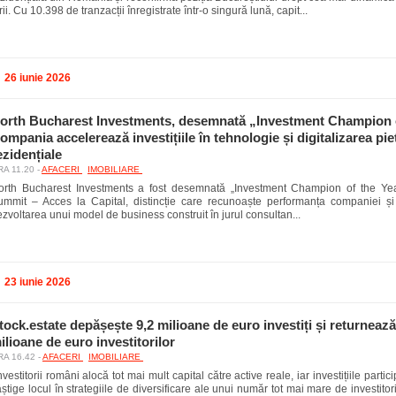
rii. Cu 10.398 de tranzacții înregistrate într-o singură lună, capit...
26 iunie 2026
orth Bucharest Investments, desemnată „Investment Champion o
ompania accelerează investițiile în tehnologie și digitalizarea pie
ezidențiale
A 11.20 -
AFACERI
IMOBILIARE
orth Bucharest Investments a fost desemnată „Investment Champion of the Yea
ummit – Acces la Capital, distincție care recunoaște performanța companiei și 
zvoltarea unui model de business construit în jurul consultan...
23 iunie 2026
tock.estate depășește 9,2 milioane de euro investiți și returnează
ilioane de euro investitorilor
A 16.42 -
AFACERI
IMOBILIARE
vestitorii români alocă tot mai mult capital către active reale, iar investițiile partic
știge locul în strategiile de diversificare ale unui număr tot mai mare de investitori