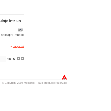
uințe într-un
aplicației mobile
»
citeşte tot
din
5
© Copyright 2008
Mediafax
.
Toate drepturile rezervate