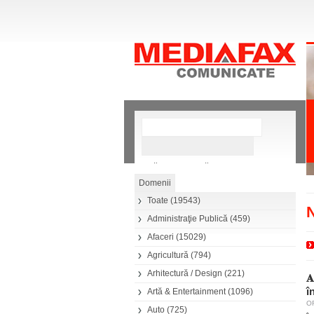
»
Căutare avansată
Toate
(19543)
Administraţie Publică
(459)
Afaceri
(15029)
Agricultură
(794)
Arhitectură / Design
(221)
𝐀
î
Artă & Entertainment
(1096)
OR
Auto
(725)