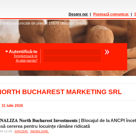
Despre noi
|
Postează comunicat
|
S
19543
comunicate de presă
,
16678
utilizatori înscrişi
Autentifică-te
Înregistrează-te
Ai uitat parola?
NORTH BUCHAREST MARKETING SRL
31 iulie 2026
𝐍𝐀𝐋𝐈𝐙𝐀 𝐍𝐨𝐫𝐭𝐡 𝐁𝐮𝐜𝐡𝐚𝐫𝐞𝐬𝐭 𝐈𝐧𝐯𝐞𝐬𝐭𝐦𝐞𝐧𝐭𝐬 | Blocajul de la ANCPI 
nsă cererea pentru locuințe rămâne ridicată
A 13.06 -
AFACERI
IMOBILIARE