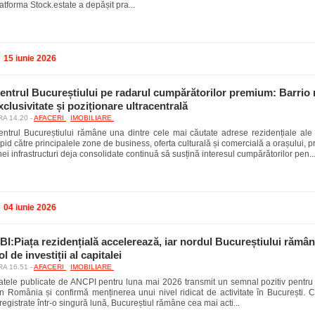
atforma Stock.estate a depășit pra...
15 iunie 2026
entrul Bucureștiului pe radarul cumpărătorilor premium: Barrio
xclusivitate și poziționare ultracentrală
A 14.20 -
AFACERI
IMOBILIARE
entrul Bucureștiului rămâne una dintre cele mai căutate adrese rezidențiale ale 
pid către principalele zone de business, oferta culturală și comercială a orașului, 
ei infrastructuri deja consolidate continuă să susțină interesul cumpărătorilor pen..
04 iunie 2026
BI:Piața rezidențială accelerează, iar nordul Bucureștiului rămân
ol de investiții al capitalei
A 16.51 -
AFACERI
IMOBILIARE
atele publicate de ANCPI pentru luna mai 2026 transmit un semnal pozitiv pentru 
n România și confirmă menținerea unui nivel ridicat de activitate în București. C
registrate într-o singură lună, Bucureștiul rămâne cea mai acti...