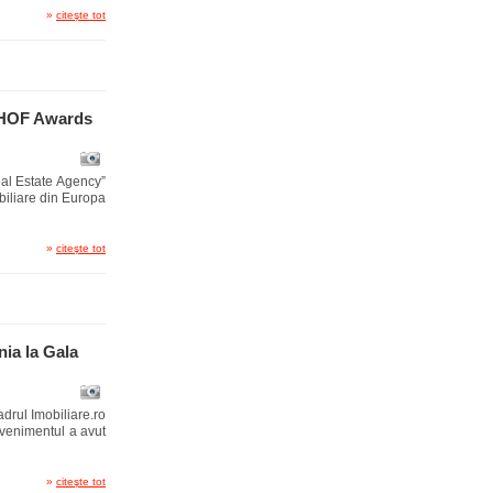
»
citeşte tot
a HOF Awards
al Estate Agency”
biliare din Europa
»
citeşte tot
ia la Gala
drul Imobiliare.ro
Evenimentul a avut
»
citeşte tot