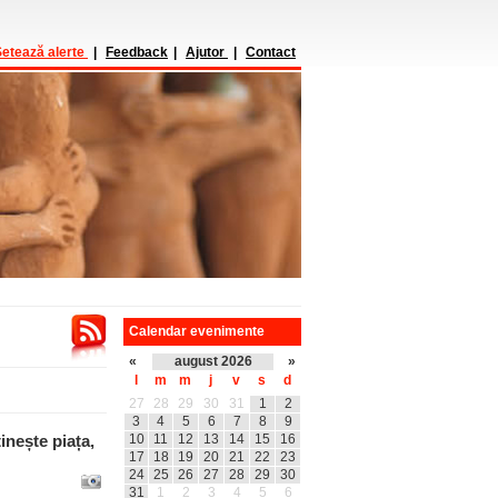
etează alerte
|
Feedback
|
Ajutor
|
Contact
Calendar evenimente
«
august 2026
»
l
m
m
j
v
s
d
27
28
29
30
31
1
2
3
4
5
6
7
8
9
încetinește piața,
10
11
12
13
14
15
16
17
18
19
20
21
22
23
24
25
26
27
28
29
30
31
1
2
3
4
5
6