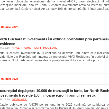
n contextul blocajului operațional de la nivelul ANCPI, care afectează ritmul
anzacțiilor imobiliare, analiza North Bucharest Investments arată că interesul cum
ața rezidențială rămâne ridicat. Aproximativ 40% dintre cumpărătorii finali caută ca..
08 iulie 2026
orth Bucharest Investments își extinde portofoliul prin partener
esidence
A 13.16 -
AFACERI
CONSTRUCŢII
IMOBILIARE
orth Bucharest Investments (NBI) continuă să dezvolte unul dintre cele mai co
ezidențiale din România prin integrarea proiectului VIVO Residence în portofoliul
rtenere. Noul parteneriat consolidează poziționarea NBI ca una dintre princi...
03 iulie 2026
ucureștiul depășește 10.000 de tranzacții în iunie, iar North Buc
nvestments trece de 100 milioane euro în primul semestru
A 12.19 -
IMOBILIARE
atele publicate de ANCPI pentru luna iunie 2026 confirmă consolidarea activ
zidențială din România și reconfirmă poziția Bucureștiului drept cea mai dinamică 