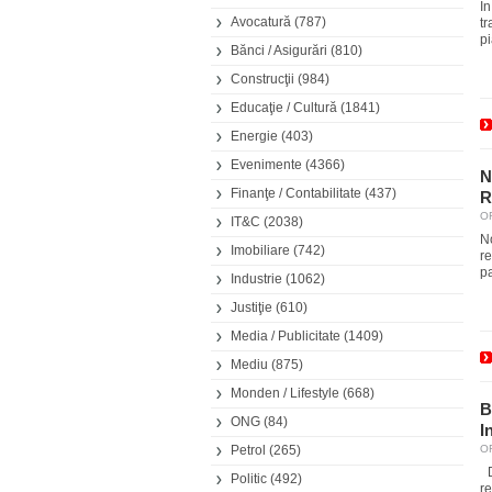
Î
Avocatură
(787)
tr
pi
Bănci / Asigurări
(810)
Construcţii
(984)
Educaţie / Cultură
(1841)
Energie
(403)
Evenimente
(4366)
N
Finanţe / Contabilitate
(437)
R
OR
IT&C
(2038)
N
Imobiliare
(742)
r
pa
Industrie
(1062)
Justiţie
(610)
Media / Publicitate
(1409)
Mediu
(875)
Monden / Lifestyle
(668)
B
ONG
(84)
I
Petrol
(265)
OR
D
Politic
(492)
re