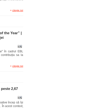
»
citeşte tot
f the Year” |
ței
r” în cadrul EBL
contribuția sa la
»
citeşte tot
 peste 2,67
ipative încep să își
. În acest context,