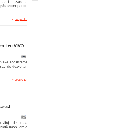
 de finalizare al
părătorilor pentru
.
»
citeşte tot
iatul cu VIVO
mplexe ecosisteme
 său de dezvoltări
»
citeşte tot
harest
ității din piața
piață imobiliară a