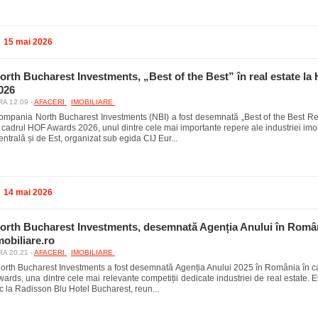
15 mai 2026
orth Bucharest Investments, „Best of the Best” în real estate l
026
A 12.09 -
AFACERI
IMOBILIARE
ompania North Bucharest Investments (NBI) a fost desemnată „Best of the Best Re
 cadrul HOF Awards 2026, unul dintre cele mai importante repere ale industriei imo
ntrală și de Est, organizat sub egida CIJ Eur...
14 mai 2026
orth Bucharest Investments, desemnată Agenția Anului în Român
mobiliare.ro
A 20.21 -
AFACERI
IMOBILIARE
orth Bucharest Investments a fost desemnată Agenția Anului 2025 în România în ca
ards, una dintre cele mai relevante competiții dedicate industriei de real estate. 
c la Radisson Blu Hotel Bucharest, reun...