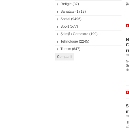
ță
Religie
(37)
Sănătate
(1713)
Social
(9496)
Sport
(577)
Ştiinţă / Cercetare
(199)
N
Tehnologie
(2245)
C
Turism
(647)
r
OR
N
S
de
S
m
OR
In
câ