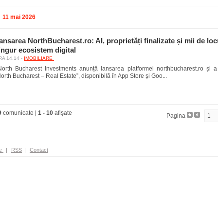
11 mai 2026
ansarea NorthBucharest.ro: AI, proprietăți finalizate și mii de loc
ingur ecosistem digital
A 14.14 -
IMOBILIARE
orth Bucharest Investments anunță lansarea platformei northbucharest.ro și a 
orth Bucharest – Real Estate”, disponibilă în App Store și Goo...
9
comunicate |
1
-
10
afişate
Pagina
e
|
RSS
|
Contact