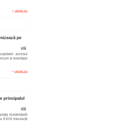
»
citeşte tot
 mizează pe
capitalei: accesul
precum și avantajul
.
»
citeşte tot
e principalul
piața rezidențială
u 9.619 tranzacții