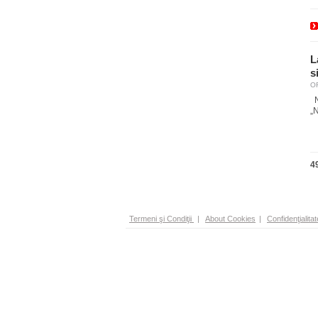
L
s
OR
N
„N
4
Termeni şi Condiţii
|
About Cookies
|
Confidenţialitat