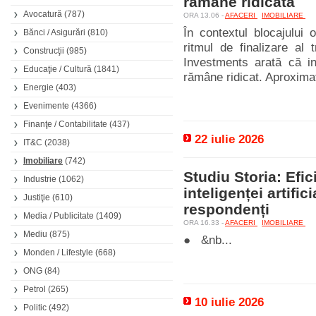
rămâne ridicată
Avocatură
(787)
ORA 13.06 -
AFACERI
IMOBILIARE
În contextul blocajului 
Bănci / Asigurări
(810)
ritmul de finalizare al 
Construcţii
(985)
Investments arată că int
Educaţie / Cultură
(1841)
rămâne ridicat. Aproximat
Energie
(403)
Evenimente
(4366)
Finanţe / Contabilitate
(437)
22 iulie 2026
IT&C
(2038)
Imobiliare
(742)
Studiu Storia: Efic
Industrie
(1062)
inteligenței artifi
Justiţie
(610)
respondenți
Media / Publicitate
(1409)
ORA 16.33 -
AFACERI
IMOBILIARE
Mediu
(875)
● &nb...
Monden / Lifestyle
(668)
ONG
(84)
Petrol
(265)
10 iulie 2026
Politic
(492)