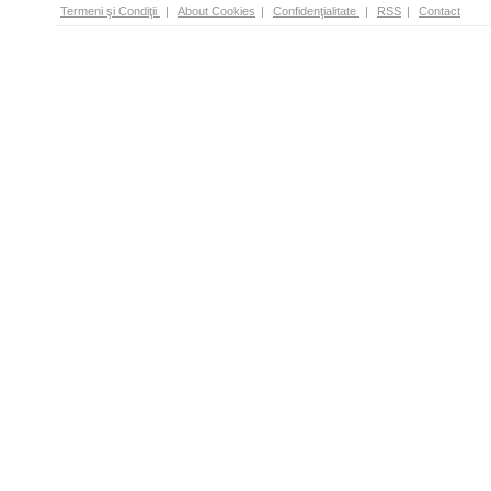
Termeni şi Condiţii
|
About Cookies
|
Confidenţialitate
|
RSS
|
Contact