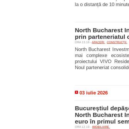
la o distanță de 10 minut
North Bucharest In
prin parteneriatul
ORA 13.16 -
AFACERI
CONSTRUCŢII
North Bucharest Investme
mai complexe ecosiste
proiectului VIVO Reside
Noul parteneriat consolid
03 iulie 2026
Bucureștiul depășeș
North Bucharest I
euro în primul se
ORA 12.19 -
IMOBILIARE