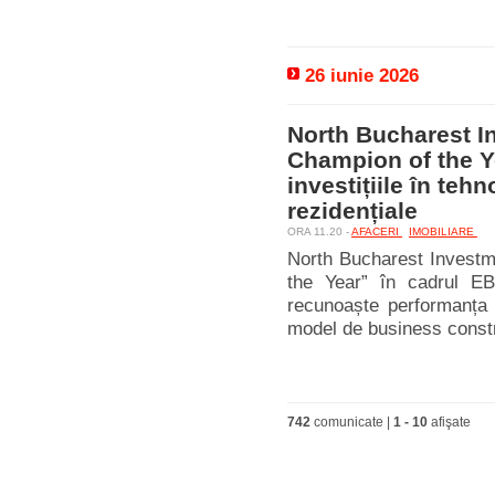
26 iunie 2026
North Bucharest I
Champion of the Y
investițiile în tehn
rezidențiale
ORA 11.20 -
AFACERI
IMOBILIARE
North Bucharest Investm
the Year” în cadrul EB
recunoaște performanța 
model de business constru
742
comunicate |
1
-
10
afişate