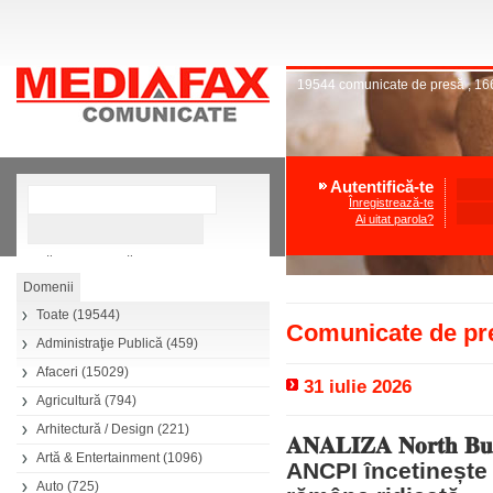
19544
comunicate de presă
,
16
Autentifică-te
Înregistrează-te
Ai uitat parola?
»
Căutare avansată
Toate
(19544)
Comunicate de pre
Administraţie Publică
(459)
Afaceri
(15029)
31 iulie 2026
Agricultură
(794)
Arhitectură / Design
(221)
𝐀𝐍𝐀𝐋𝐈𝐙𝐀 𝐍𝐨𝐫𝐭𝐡 𝐁𝐮
Artă & Entertainment
(1096)
ANCPI încetinește 
Auto
(725)