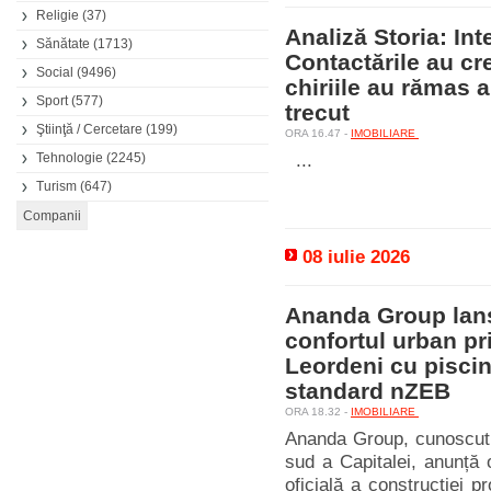
Religie
(37)
Analiză Storia: Int
Sănătate
(1713)
Contactările au cr
Social
(9496)
chiriile au rămas 
Sport
(577)
trecut
Ştiinţă / Cercetare
(199)
ORA 16.47 -
IMOBILIARE
Tehnologie
(2245)
...
Turism
(647)
08 iulie 2026
Ananda Group lanse
confortul urban pr
Leordeni cu piscină
standard nZEB
ORA 18.32 -
IMOBILIARE
Ananda Group, cunoscut p
sud a Capitalei, anunță 
oficială a construcției pr