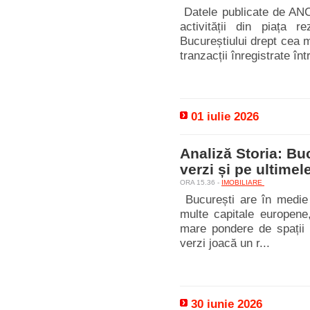
Datele publicate de ANC
activității din piața r
Bucureștiului drept cea m
tranzacții înregistrate înt
01 iulie 2026
Analiză Storia: Buc
verzi și pe ultimel
ORA 15.36 -
IMOBILIARE
București are în medie 
multe capitale europene
mare pondere de spații v
verzi joacă un r...
30 iunie 2026