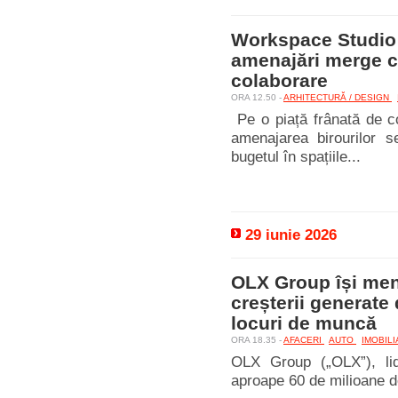
Workspace Studio: 
amenajări merge că
colaborare
ORA 12.50 -
ARHITECTURĂ / DESIGN
Pe o piață frânată de c
amenajarea birourilor s
bugetul în spațiile...
29 iunie 2026
OLX Group își men
creșterii generate 
locuri de muncă
ORA 18.35 -
AFACERI
AUTO
IMOBIL
OLX Group („OLX”), lid
aproape 60 de milioane de 