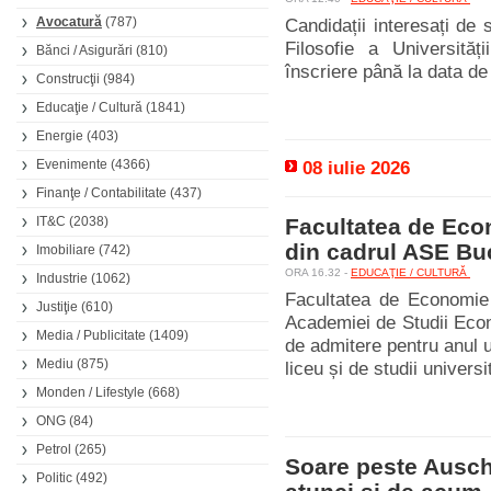
Avocatură
(787)
Candidații interesați de 
Filosofie a Universită
Bănci / Asigurări
(810)
înscriere până la data de 
Construcţii
(984)
Educaţie / Cultură
(1841)
Energie
(403)
Evenimente
(4366)
08 iulie 2026
Finanţe / Contabilitate
(437)
IT&C
(2038)
Facultatea de Eco
din cadrul ASE Buc
Imobiliare
(742)
ORA 16.32 -
EDUCAŢIE / CULTURĂ
Industrie
(1062)
Facultatea de Economie 
Justiţie
(610)
Academiei de Studii Econ
Media / Publicitate
(1409)
de admitere pentru anul u
Mediu
(875)
liceu și de studii univers
Monden / Lifestyle
(668)
ONG
(84)
Petrol
(265)
Soare peste Ausch
Politic
(492)