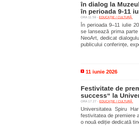
în dialog la Muzeu
în perioada 9-11 iu
ORA 11.59 -
EDUCAŢIE / CULTURĂ
În perioada 9–11 iulie 2
se lansează prima parte 
NeoArt, dedicat dialogulu
publicului conferințe, expoz
11 iunie 2026
Festivitate de pre
success“ la Univer
ORA 17.27 -
EDUCAŢIE / CULTURĂ
Universitatea Spiru Har
festivitatea de premiere
o nouă ediție dedicată tiner