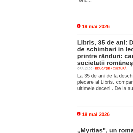
&nb...
19 mai 2026
Libris, 35 de ani: 
de schimbari in lec
printre rânduri: ca
societatii româneș
ORA 13.06 -
EDUCAŢIE / CULTURĂ
La 35 de ani de la deschi
plecare al Libris, compan
ultimele decenii. De la aut
18 mai 2026
„Myrtias", un rom