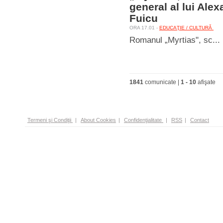
general al lui Al
Fuicu
ORA 17.01 -
EDUCAŢIE / CULTURĂ
Romanul „Myrtias", sc...
1841
comunicate |
1
-
10
afişate
Termeni şi Condiţii
|
About Cookies
|
Confidenţialitate
|
RSS
|
Contact