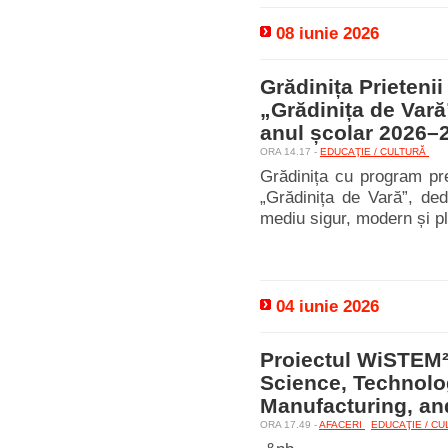
08 iunie 2026
Grădinița Prietenii
„Grădinița de Vară
anul școlar 2026–
ORA 14.17 -
EDUCAŢIE / CULTURĂ
Grădinița cu program prel
„Grădinița de Vară”, dedi
mediu sigur, modern și pl
04 iunie 2026
Proiectul WiSTEM²D 
Science, Technolo
Manufacturing, an
ORA 17.49 -
AFACERI
EDUCAŢIE / C