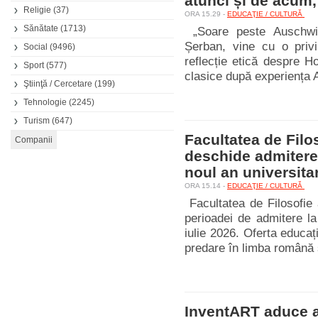
atunci și de acum,
Religie
(37)
ORA 15.29 -
EDUCAŢIE / CULTURĂ
Sănătate
(1713)
„Soare peste Auschwit
Șerban, vine cu o privi
Social
(9496)
reflecție etică despre H
Sport
(577)
clasice după experiența A
Ştiinţă / Cercetare
(199)
Tehnologie
(2245)
Turism
(647)
Facultatea de Filos
deschide admitere
noul an universita
ORA 15.14 -
EDUCAŢIE / CULTURĂ
Facultatea de Filosofie 
perioadei de admitere la
iulie 2026. Oferta educa
predare în limba română ș
InventART aduce ar