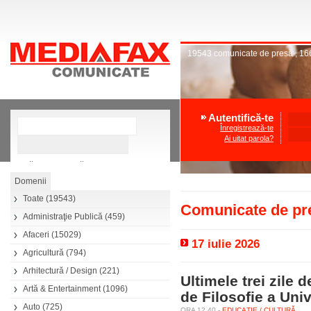
19543
comunicate de presă
,
16
Autentifică-te
Înregistrează-te
Ai uitat parola?
»
Căutare avansată
Toate
(19543)
Comunicate de pre
Administraţie Publică
(459)
Afaceri
(15029)
17 iulie 2026
Agricultură
(794)
Arhitectură / Design
(221)
Ultimele trei zile d
Artă & Entertainment
(1096)
de Filosofie a Univ
Auto
(725)
ORA 12.40 -
EDUCAŢIE / CULTURĂ