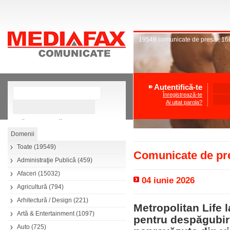
19549
comunicate de presă
,
16
Autentifică-te
Înregistrează-te
Ai uitat parola?
»
Căutare avansată
Toate
(19549)
Comunicate de pre
Administraţie Publică
(459)
Afaceri
(15032)
04 iunie 2026
Agricultură
(794)
Arhitectură / Design
(221)
Metropolitan Life 
Artă & Entertainment
(1097)
pentru despăgubiri 
Auto
(725)