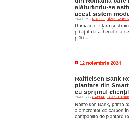
din România care i
alăturându-se astfe
acest sistem mode
ORA 13.23 -
AFACERI
BĂNCI / ASIGU
Românii din țară și străi
prilejul de a beneficia 
plăți – ...
12 noiembrie 2024
Raiffeisen Bank R
plantare din Smart
cu sprijinul clienți
ORA 11.29 -
AFACERI
BĂNCI / ASIGU
Raiffeisen Bank, prima ba
a amprentei de carbon în 
campaniile de plantare rea