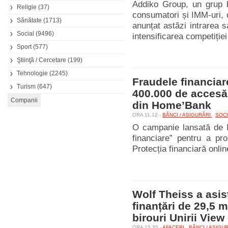
Addiko Group, un grup ba
Religie
(37)
consumatori și IMM-uri, 
Sănătate
(1713)
anunțat astăzi intrarea s
Social
(9496)
intensificarea competiției
Sport
(577)
Ştiinţă / Cercetare
(199)
Tehnologie
(2245)
Fraudele financiare
Turism
(647)
400.000 de accesări
din Home’Bank
ORA 11.12 -
BĂNCI / ASIGURĂRI
SOC
O campanie lansată de I
financiare” pentru a pr
Protecția financiară onlin
Wolf Theiss a asis
finanțări de 29,5 
birouri Unirii View
ORA 15.35 -
AFACERI
BĂNCI / ASIGU