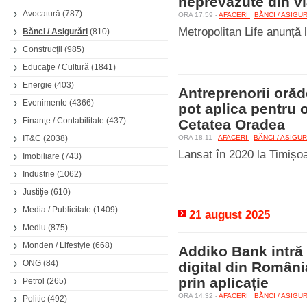
neprevăzute din via
Avocatură
(787)
ORA 17.59 -
AFACERI
BĂNCI / ASIGU
Metropolitan Life anunță 
Bănci / Asigurări
(810)
Construcţii
(985)
Educaţie / Cultură
(1841)
Energie
(403)
Antreprenorii orăde
Evenimente
(4366)
pot aplica pentru 
Finanţe / Contabilitate
(437)
Cetatea Oradea
IT&C
(2038)
ORA 18.11 -
AFACERI
BĂNCI / ASIGU
Lansat în 2020 la Timișoar
Imobiliare
(743)
Industrie
(1062)
Justiţie
(610)
Media / Publicitate
(1409)
21 august 2025
Mediu
(875)
Monden / Lifestyle
(668)
Addiko Bank intră 
ONG
(84)
digital din Români
prin aplicație
Petrol
(265)
ORA 14.32 -
AFACERI
BĂNCI / ASIGU
Politic
(492)