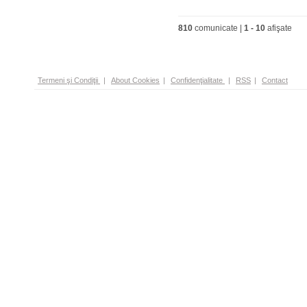
810
comunicate |
1
-
10
afişate
Termeni şi Condiţii
|
About Cookies
|
Confidenţialitate
|
RSS
|
Contact