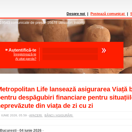
Despre noi
|
Postează comunicat
|
S
19543
comunicate de presă
,
16678
utilizatori înscrişi
Autentifică-te
Înregistrează-te
Ai uitat parola?
etropolitan Life lansează asigurarea Viață 
entru despăgubiri financiare pentru situații
eprevăzute din viața de zi cu zi
 IUNIE 2026, 05.59
-
AFACERI
BĂNCI / ASIGURĂRI
București - 04 iunie 2026
-