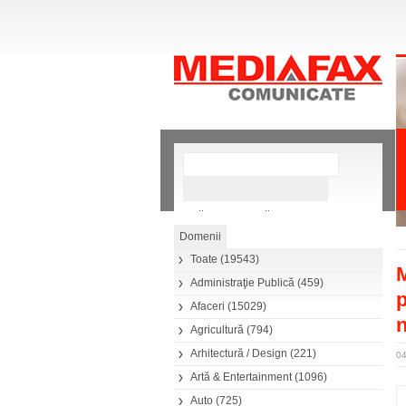
»
Căutare avansată
Toate
(19543)
M
Administraţie Publică
(459)
p
Afaceri
(15029)
n
Agricultură
(794)
Arhitectură / Design
(221)
04
Artă & Entertainment
(1096)
Auto
(725)