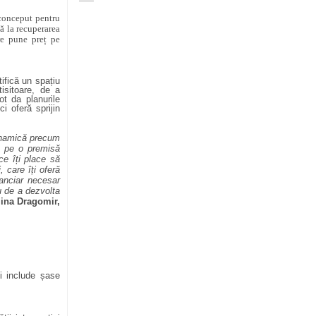
conceput pentru
nă la recuperarea
re pune preț pe
tifică un spațiu
tisitoare, de a
t da planurile
i oferă sprijin
dinamică precum
ă pe o premisă
ce îți place să
 care îți oferă
nanciar necesar
u de a dezvolta
na Dragomir,
și include șase