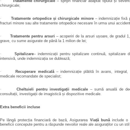
·
Tratamente chirurgicale
– sprijin financiar adaptat tipului și severită
chirurgicale;
·
Tratamente ortopedice și chirurgicale minore
– indemnizație fixă 
fracturi minore sau alte tratamente ortopedice necesare în urma unui accident
·
Tratamente pentru arsuri
– acoperiri de la arsuri ușoare, de gradul 1,
grave, cu sume asigurate de până la 1 milion de lei;
·
Spitalizare
– indemnizații pentru spitalizare continuă, spitalizare d
intensivă, unde indemnizația se dublează;
·
Recuperare medicală
– indemnizație plătită în avans, integral, 
medicale recomandate de specialist;
·
Cheltuieli pentru investigații medicale
– sumă anuală de dec
consultații, investigații de imagistică și dispozitive medicale.
Extra beneficii incluse
Pe lângă protecția financiară de bază, Asigurarea
Viață bună
include o 
beneficii concepute pentru a răspunde nevoilor reale ale asiguraților cu un stil