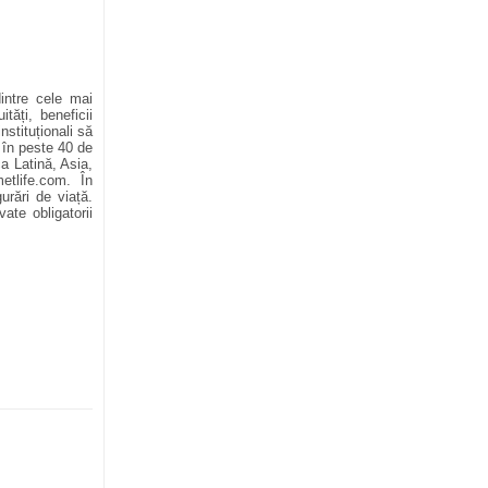
dintre cele mai
tăți, beneficii
nstituționali să
 în peste 40 de
ca Latină, Asia,
etlife.com. În
urări de viață.
ate obligatorii