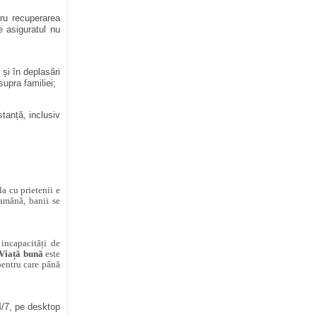
ru recuperarea
re asiguratul nu
 și în deplasări
upra familiei;
stanță, inclusiv
la cu prietenii e
 amână, banii se
incapacități de
Viață bună
este
 pentru care până
4/7, pe desktop