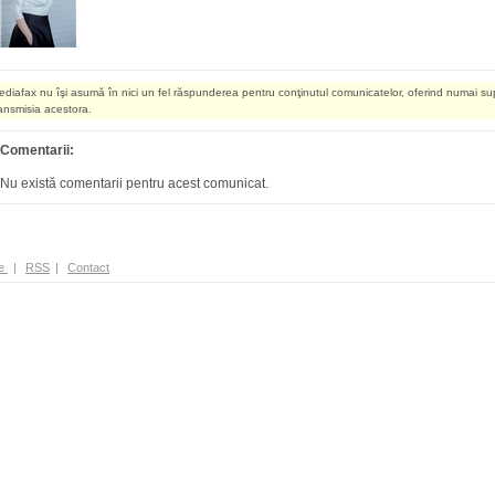
ediafax nu îşi asumă în nici un fel răspunderea pentru conţinutul comunicatelor, oferind numai su
ransmisia acestora.
Comentarii:
Nu există comentarii pentru acest comunicat.
e
|
RSS
|
Contact