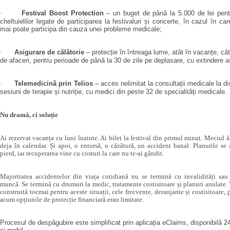
·
Festival Boost Protection
– un buget de până la 5.000 de lei pent
cheltuielilor legate de participarea la festivaluri și concerte, în cazul în ca
mai poate participa din cauza unei probleme medicale
;
·
Asigurare de călătorie
– protecție în întreaga lume, atât în vacanțe, cât
de afaceri, pentru perioade de până la 30 de zile pe deplasare, cu extindere as
·
Telemedicină prin Telios
– acces nelimitat la consultații medicale la di
sesiuni de terapie și nutriție, cu medici din peste 32 de specialități medicale.
Nu dramă, ci soluție
Ai rezervat vacanța cu luni înainte. Ai bilet la festival din primul minut. Meciul ă
deja în calendar. Și apoi, o entorsă, o căzătură, un accident banal. Planurile se
pierd, iar recuperarea vine cu costuri la care nu te-ai gândit.
Majoritatea accidentelor din viața cotidiană nu se termină cu invalidități sau 
muncă. Se termină cu drumuri la medic, tratamente costisitoare și planuri anulate.
construită tocmai pentru aceste situații, cele frecvente, deranjante și costisitoare,
acum opțiunile de protecție financiară erau limitate.
Procesul de despăgubire este simplificat prin aplicația eClaims, disponibilă 2