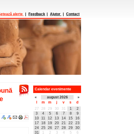
etează alerte
|
Feedback
|
Ajutor
|
Contact
bună
Calendar evenimente
le
«
august 2026
»
l
m
m
j
v
s
d
27
28
29
30
31
1
2
3
4
5
6
7
8
9
10
11
12
13
14
15
16
17
18
19
20
21
22
23
24
25
26
27
28
29
30
31
1
2
3
4
5
6