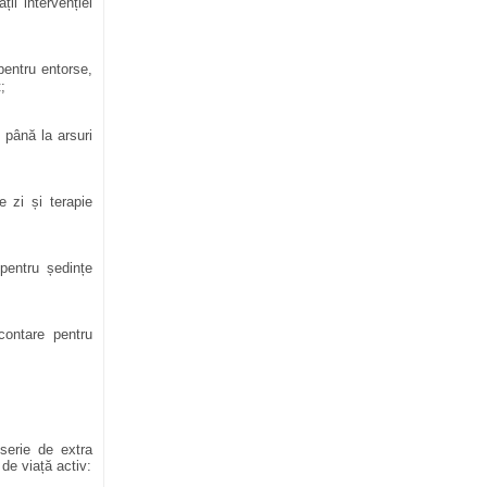
ții intervenției
pentru entorse,
;
 până la arsuri
e zi și terapie
pentru ședințe
ontare pentru
serie de extra
 de viață activ
: