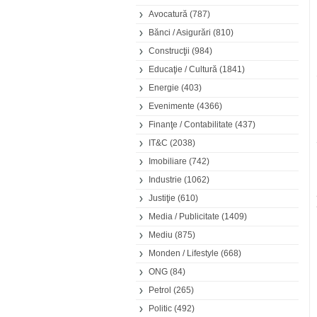
Avocatură
(787)
Bănci / Asigurări
(810)
Construcţii
(984)
Educaţie / Cultură
(1841)
Energie
(403)
Evenimente
(4366)
Finanţe / Contabilitate
(437)
IT&C
(2038)
Imobiliare
(742)
Industrie
(1062)
Justiţie
(610)
Media / Publicitate
(1409)
Mediu
(875)
Monden / Lifestyle
(668)
ONG
(84)
Petrol
(265)
Politic
(492)