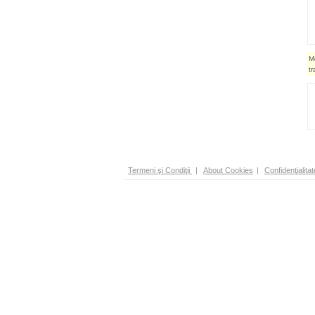
M
t
Termeni şi Condiţii
|
About Cookies
|
Confidenţialitat