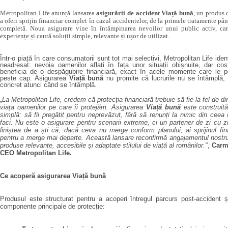
Metropolitan Life anunță lansarea
asigurării de accident Viață bună
, un produs 
a oferi sprijin financiar complet în cazul accidentelor, de la primele tratamente pâ
completă. Noua asigurare vine în întâmpinarea nevoilor unui public activ, ca
experiențe și caută soluții simple, relevante și ușor de utilizat.
Într-o piață în care consumatorii sunt tot mai selectivi, Metropolitan Life iden
neadresat: nevoia oamenilor aflați în fața unor situații obișnuite, dar cos
beneficia de o despăgubire financiară, exact în acele momente care le po
peste cap. Asigurarea
Viață bună
nu promite că lucrurile nu se întâmplă, c
concret atunci când se întâmplă.
„La Metropolitan Life, credem că protecția financiară trebuie să fie la fel de 
viața oamenilor pe care îi protejăm. Asigurarea
Viață bună
este construit
simplă: să fii pregătit pentru neprevăzut, fără să renunți la nimic din ceea 
faci. Nu este o asigurare pentru scenarii extreme, ci un partener de zi cu zi,
liniștea de a ști că, dacă ceva nu merge conform planului, ai sprijinul fi
pentru a merge mai departe. Această lansare reconfirmă angajamentul nostr
produse relevante, accesibile și adaptate stilului de viață al românilor."
,
Carmi
CEO Metropolitan Life.
Ce acoperă asigurarea Viață bună
Produsul este structurat pentru a acoperi întregul parcurs post-accident 
componente principale de protecție: