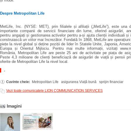
și mobil.
Despre
Metropolitan Life
MetLife, Inc. (NYSE: MET), prin filialele și afiliații („MetLife”), este una 
importante companii de servicii financiare din lume, oferind asigurări, anui
pentru angajați și gestionarea activelor pentru a-și ajuta clienții individuali și i
construiască un viitor mai încrezător. Fondată în 1868, MetLife are operațiuni
piețe la nivel global și deține poziții de lider în Statele Unite, Japonia, Ameri
Europa și Orientul Mijlociu. Pentru mai multe informații, vizitați www.m
România, Metropolitan Life are peste 25 ani de activitate pe piața de asig
Peste 4,3 milioane de clienți beneficiază de asigurări de viață și pensii priv
oferite de Metropolitan Life la nivel local.
.
Cuvinte cheie:
Metropolitan Life asigurarea Viață bună sprijin financiar
Vezi toate comunicatele LION COMMUNICATION SERVICES
Imagini