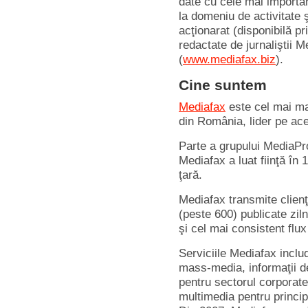
date cu cele mai importa
la domeniu de activitate ş
acţionarat (disponibilă pr
redactate de jurnaliştii 
(
www.mediafax.biz
).
Cine suntem
Mediafax
este cel mai mar
din România, lider pe ace
Parte a grupului MediaPr
Mediafax a luat fiinţă în
ţară.
Mediafax transmite clien
(peste 600) publicate zi
şi cel mai consistent flux
Serviciile Mediafax includ 
mass-media, informaţii de
pentru sectorul corporate
multimedia pentru princip