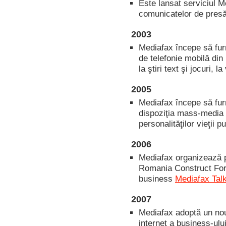
Este lansat serviciul 
comunicatelor de pres
2003
Mediafax începe să furn
de telefonie mobilă din
la ştiri text şi jocuri, 
2005
Mediafax începe să furn
dispoziţia mass-media in
personalităţilor vieţii p
2006
Mediafax organizează p
Romania Construct For
business
Mediafax Tal
2007
Mediafax adoptă un nou 
internet a business-ulu