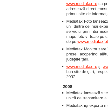
www.mediafax.ro
ca pri
adresează direct consum
primul site de informaţ
Mediafax Foto lansea
unii dintre cei mai exp
serviciul prin intermediu
mape foto virtuale pe ca
de pe
www.mediafaxfot
Mediafax Monitorizare î
presei, acoperind, alătu
judeţele ţării.
www.mediafax.ro
şi
ww
bun site de ştiri, respe
2007.
2008
Mediafax lansează site
unică de transmitere a 
Mediafax îşi exportă m