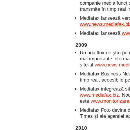
companie media funcţio
transmite în timp real i
Mediafax lansează vers
www.news.mediafax.bi
Mediafax lansează
www
2009
Un nou flux de ştiri p
mai importante informaţi
site-ul
www.news.media
Mediafax Business News
timp real, accesibile p
Mediafax integrează si
www.mediafax.biz
. Nou
este
www.monitorizare
Mediafax Foto devine d
Times şi ale agenţiei ag
2010