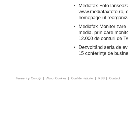
Mediafax Foto lansează
www.mediafaxfoto.ro, cu
homepage-ul reorganiz
Mediafax Monitorizare 
media, prin care monit
12.000 de conturi de T
Dezvoltând seria de e
15 conferinţe de busine
Termeni şi Condiţii
|
About Cookies
|
Confidenţialitate
|
RSS
|
Contact