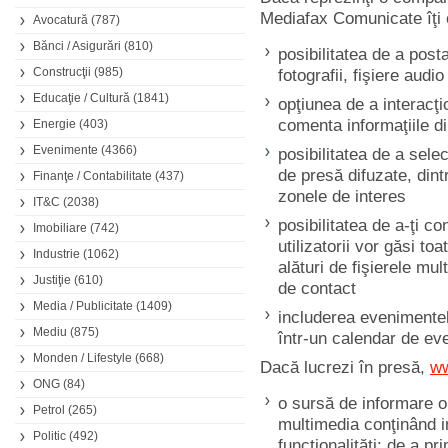
Mediafax Comunicate îţi 
Avocatură
(787)
Bănci / Asigurări
(810)
posibilitatea de a post
Construcţii
(985)
fotografii, fişiere audio
Educaţie / Cultură
(1841)
opţiunea de a interacţion
comenta informaţiile d
Energie
(403)
Evenimente
(4366)
posibilitatea de a sel
de presă difuzate, dint
Finanţe / Contabilitate
(437)
zonele de interes
IT&C
(2038)
posibilitatea de a-ţi c
Imobiliare
(742)
utilizatorii vor găsi t
Industrie
(1062)
alături de fişierele mul
Justiţie
(610)
de contact
Media / Publicitate
(1409)
includerea evenimentel
Mediu
(875)
într-un calendar de even
Monden / Lifestyle
(668)
Dacă lucrezi în presă,
ww
ONG
(84)
o sursă de informare on
Petrol
(265)
multimedia conţinând in
Politic
(492)
funcţionalităţi: de a pr