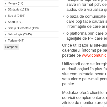
Religie
(37)
salva în format pdf, de 
audio, de a vizualiza ş
Sănătate
(1713)
Social
(9496)
o bază de comunicate d
care poţi face căutări 
Sport
(577)
informaţiile de care ai
Ştiinţă / Cercetare
(199)
o platformă prin care po
Tehnologie
(2245)
agenţiile de PR care e
Turism
(647)
Orice utilizator al site-u
calendarul întocmit pe b
postate pe
www.comunica
Utilizatorii care se înre
au două opţiuni în plus fa
site comunicatele pentru 
seta alerte pe e-mail pen
pe site.
Mediafax oferă clienţilo
servicii complementare: 
zilnice de monitorizare ş