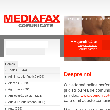
19544
comunicate de presă
,
16
Autentifică-te
Înregistrează-te
Ai uitat parola?
»
Căutare avansată
Toate
(19544)
Despre noi
Administraţie Publică
(459)
Afaceri
(15029)
O platformă online perfo
Agricultură
(794)
şi distribuirea de comunic
şi video,
www.comunicate
Arhitectură / Design
(221)
care emit aceste comunica
Artă & Entertainment
(1096)
Auto
(725)
Dacă reprezinţi o compani