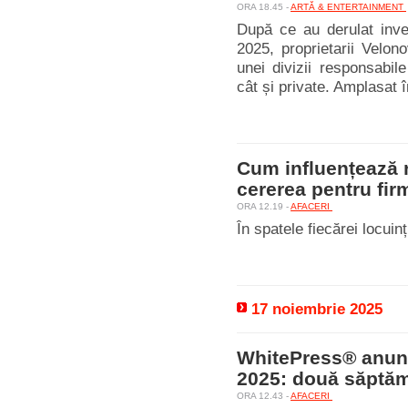
ORA 18.45 -
ARTĂ & ENTERTAINMENT
După ce au derulat inves
2025, proprietarii Velon
unei divizii responsabil
cât și private. Amplasat î
Cum influențează r
cererea pentru fir
ORA 12.19 -
AFACERI
În spatele fiecărei locuinț
17 noiembrie 2025
WhitePress® anun
2025: două săptămâ
ORA 12.43 -
AFACERI