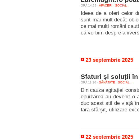
ORA 14.22 -
AFACERI
SOCIAL
Ideea de a oferi celor d
sunt mai mult decât obiec
ce mai mulți români caută
că vorbim despre aniversă
23 septembrie 2025
Sfaturi și soluții 
ORA 11.36 -
SĂNĂTATE
SOCIAL
Din cauza agitației const
epuizarea au devenit o 
duc acest stil de viață 
fără sfârșit, utilizare ex
22 septembrie 2025