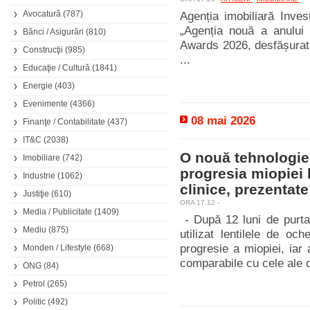
Avocatură
(787)
Agenția imobiliară Inves
„Agenția nouă a anului 
Bănci / Asigurări
(810)
Awards 2026, desfășurată
Construcţii
(985)
...
Educaţie / Cultură
(1841)
Energie
(403)
Evenimente
(4366)
08 mai 2026
Finanţe / Contabilitate
(437)
IT&C
(2038)
O nouă tehnologie d
Imobiliare
(742)
progresia miopiei 
Industrie
(1062)
clinice, prezentat
Justiţie
(610)
ORA 17.12 -
Media / Publicitate
(1409)
- După 12 luni de purtar
Mediu
(875)
utilizat lentilele de o
progresie a miopiei, iar 
Monden / Lifestyle
(668)
comparabile cu cele ale co
ONG
(84)
Petrol
(265)
Politic
(492)