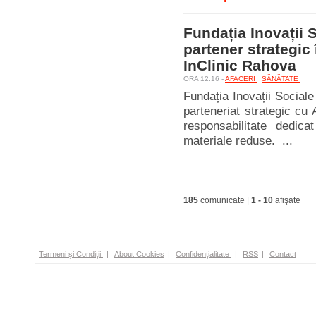
Fundația Inovații 
partener strategic
InClinic Rahova
ORA 12.16 -
AFACERI
SĂNĂTATE
Fundația Inovații Social
parteneriat strategic cu
responsabilitate dedicat 
materiale reduse. ...
185
comunicate |
1
-
10
afişate
Termeni şi Condiţii
|
About Cookies
|
Confidenţialitate
|
RSS
|
Contact