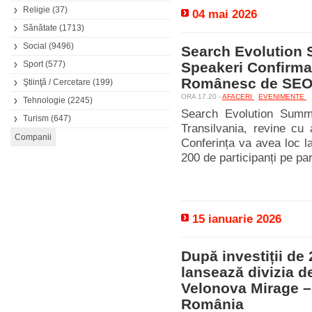
Religie
(37)
04 mai 2026
Sănătate
(1713)
Social
(9496)
Search Evolution 
Sport
(577)
Speakeri Confirmaț
Românesc de SE
Ştiinţă / Cercetare
(199)
ORA 17.20 -
AFACERI
EVENIMENTE
Tehnologie
(2245)
Search Evolution Summi
Turism
(647)
Transilvania, revine cu
Conferința va avea loc l
200 de participanți pe parc
15 ianuarie 2026
După investiții de
lansează divizia d
Velonova Mirage – 
România