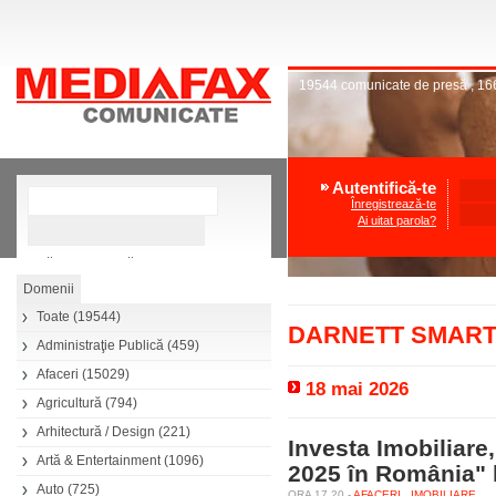
19544
comunicate de presă
,
16
Autentifică-te
Înregistrează-te
Ai uitat parola?
»
Căutare avansată
Toate
(19544)
DARNETT SMART
Administraţie Publică
(459)
Afaceri
(15029)
18 mai 2026
Agricultură
(794)
Arhitectură / Design
(221)
Investa Imobiliar
Artă & Entertainment
(1096)
2025 în România" l
Auto
(725)
ORA 17.20 -
AFACERI
IMOBILIARE