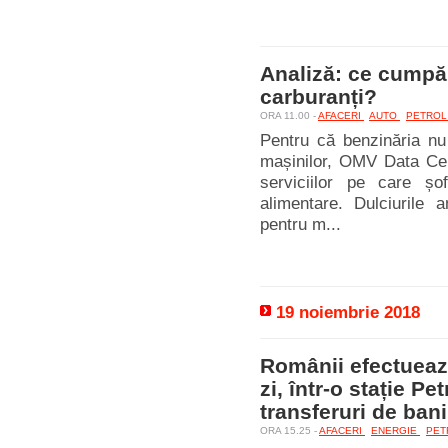
Analiză: ce cumpără
carburanți?
ORA 11.00 -
AFACERI
AUTO
PETRO
Pentru că benzinăria nu 
mașinilor, OMV Data Cen
serviciilor pe care șof
alimentare. Dulciurile 
pentru m...
19 noiembrie 2018
Românii efectuează
zi, într-o stație Pe
transferuri de bani
ORA 15.25 -
AFACERI
ENERGIE
PET