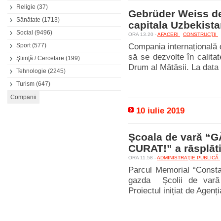
Religie
(37)
Gebrüder Weiss de
Sănătate
(1713)
capitala Uzbekista
Social
(9496)
ORA 13.20 -
AFACERI
CONSTRUCŢII
Sport
(577)
Compania internațională 
să se dezvolte în calitat
Ştiinţă / Cercetare
(199)
Drum al Mătăsii. La data 
Tehnologie
(2245)
Turism
(647)
10 iulie 2019
Școala de vară 
CURAT!” a rāsplāti
ORA 11.58 -
ADMINISTRAŢIE PUBLICĂ
Parcul Memorial “Consta
gazda Școlii de va
Proiectul inițiat de Agenț