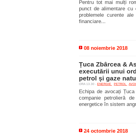
Pentru tot mai mulți ro
punct de alimentare cu c
problemele curente ale 
financiare...
08 noiembrie 2018
Țuca Zbârcea & As
executării unui or
petrol și gaze natu
ORA 13.30 -
ENERGIE
PETROL
AVO
Echipa de avocați Țuca 
companie petrolieră de
energetice în sistem angr
24 octombrie 2018