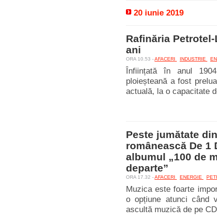
20 iunie 2019
Rafinăria Petrotel-
ani
ORA 10.53 -
AFACERI
INDUSTRIE
EN
Înființată în anul 1904
ploieșteană a fost prelu
actuală, la o capacitate 
Peste jumătate di
românească De 1 
albumul „100 de m
departe”
ORA 17.32 -
AFACERI
ENERGIE
PET
Muzica este foarte impor
o opțiune atunci când 
ascultă muzică de pe CD-ur