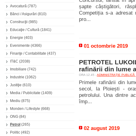
Concursul, lansat în apr
șapte câștigători, răsp
Avocatură
(787)
Competiția s-a adresat n
Bănci / Asigurări
(810)
pro...
Construcţii
(985)
Educaţie / Cultură
(1841)
Energie
(403)
01 octombrie 2019
Evenimente
(4366)
Finanţe / Contabilitate
(437)
PETROTEL LUKOIL P
IT&C
(2038)
rafinării din lume 
Imobiliare
(742)
ORA 12.45 -
ADMINISTRAŢIE PUBLICĂ
Industrie
(1062)
Primele rafinării din l
Justiţie
(610)
secol, la Ploiești - or
Media / Publicitate
(1409)
petrolului. Una dintre 
Mediu
(875)
împ...
Monden / Lifestyle
(668)
ONG
(84)
Petrol
(265)
02 august 2019
Politic
(492)