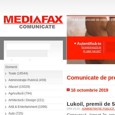
19544
comunicate de presă
,
16
Autentifică-te
Înregistrează-te
Ai uitat parola?
»
Căutare avansată
Toate
(19544)
Comunicate de pre
Administraţie Publică
(459)
Afaceri
(15029)
16 octombrie 2019
Agricultură
(794)
Arhitectură / Design
(221)
Lukoil, premii de 
Artă & Entertainment
(1096)
ORA 16.22 -
ADMINISTRAŢIE PUBLICĂ
Auto
(725)