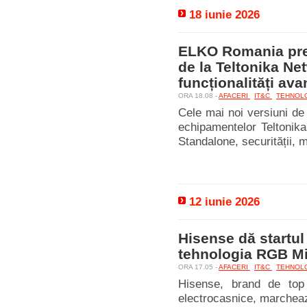
18 iunie 2026
ELKO Romania prez
de la Teltonika Ne
funcționalități ava
ORA 18.08 -
AFACERI
IT&C
TEHNOL
Cele mai noi versiuni de 
echipamentelor Teltonika
Standalone, securității, 
12 iunie 2026
Hisense dă startu
tehnologia RGB M
ORA 17.05 -
AFACERI
IT&C
TEHNOL
Hisense, brand de top 
electrocasnice, marcheaz