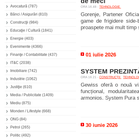
de meci
Avocatură
(787)
ORA 16.48 -
TEHNOLOGIE
Gorenje, Partener Ofici
Bănci / Asigurări
(810)
game de frigidere side-
Construcţii
(984)
proaspete mai mult timp și
Educaţie / Cultură
(1841)
Energie
(403)
Evenimente
(4366)
01 iulie 2026
Finanţe / Contabilitate
(437)
IT&C
(2038)
SYSTEM PREZINT
Imobiliare
(742)
ORA 16.21 -
CONSTRUCŢII
TEHNOLO
Industrie
(1062)
Gewiss oferă o nouă viz
Justiţie
(610)
funcțional, modularitate
Media / Publicitate
(1409)
armonios. System Pura s
Mediu
(875)
Monden / Lifestyle
(668)
ONG
(84)
30 iunie 2026
Petrol
(265)
Politic
(492)