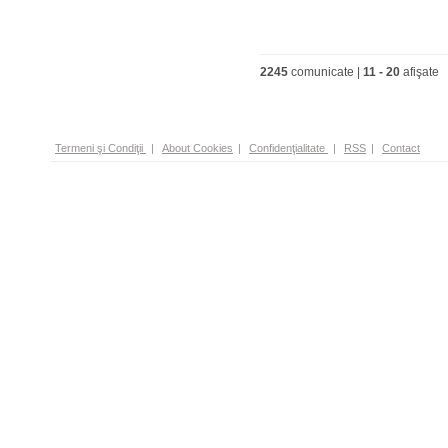
2245
comunicate |
11
-
20
afişate
Termeni şi Condiţii
|
About Cookies
|
Confidenţialitate
|
RSS
|
Contact