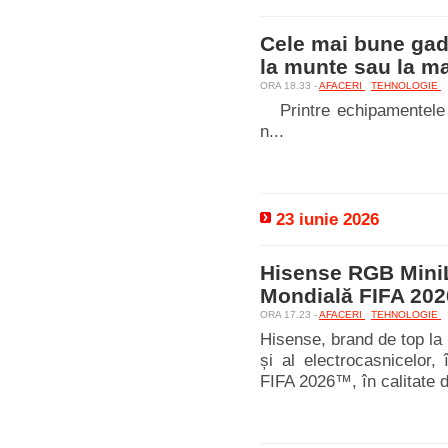
Cele mai bune gadg
la munte sau la m
ORA 18.33 -
AFACERI
TEHNOLOGIE
Printre echipamentele i
n...
23 iunie 2026
Hisense RGB MiniL
Mondială FIFA 20
ORA 17.23 -
AFACERI
TEHNOLOGIE
Hisense, brand de top la 
și al electrocasnicelor,
FIFA 2026™, în calitate d