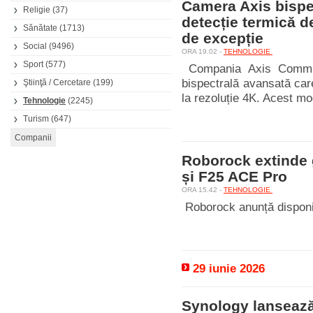
Camera Axis bispect
Religie
(37)
detecție termică de
Sănătate
(1713)
de excepție
Social
(9496)
ORA 19.02 -
TEHNOLOGIE
Sport
(577)
Compania Axis Commun
bispectrală avansată car
Ştiinţă / Cercetare
(199)
la rezoluție 4K. Acest mo
Tehnologie
(2245)
Turism
(647)
Roborock extinde
și F25 ACE Pro
ORA 15.42 -
TEHNOLOGIE
Roborock anunță disponibi
29 iunie 2026
Synology lansează