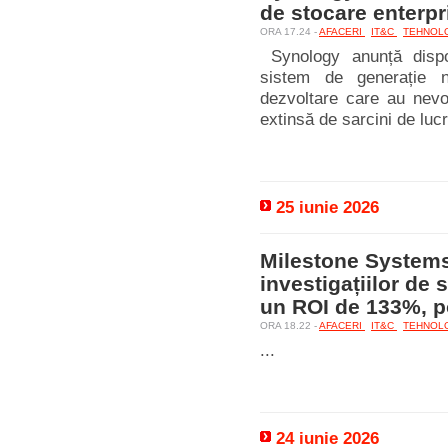
de stocare enterpr
ORA 17.24 -
AFACERI
IT&C
TEHNOL
Synology anunță dispon
sistem de generație no
dezvoltare care au nevo
extinsă de sarcini de luc
25 iunie 2026
Milestone Systems
investigațiilor de 
un ROI de 133%, po
ORA 18.22 -
AFACERI
IT&C
TEHNOL
...
24 iunie 2026