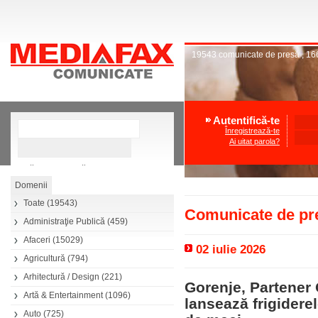
19543
comunicate de presă
,
16
Autentifică-te
Înregistrează-te
Ai uitat parola?
»
Căutare avansată
Toate
(19543)
Comunicate de pre
Administraţie Publică
(459)
Afaceri
(15029)
02 iulie 2026
Agricultură
(794)
Arhitectură / Design
(221)
Gorenje, Partener
Artă & Entertainment
(1096)
lansează frigiderel
Auto
(725)