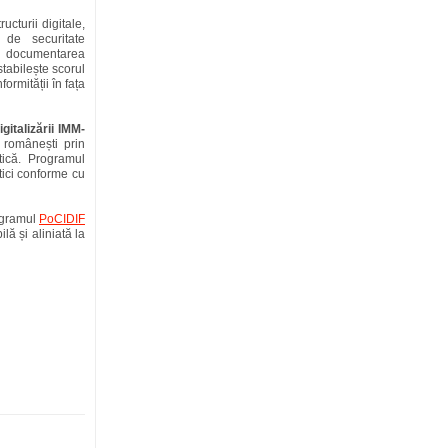
ucturii digitale,
 de securitate
și documentarea
stabilește scorul
rmității în fața
igitalizării IMM-
 românești prin
tică. Programul
ctici conforme cu
rogramul
PoCIDIF
ă și aliniată la