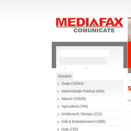
»
Căutare avansată
Toate
(19544)
5
Administraţie Publică
(459)
Afaceri
(15029)
0
Agricultură
(794)
Arhitectură / Design
(221)
Artă & Entertainment
(1096)
Auto
(725)