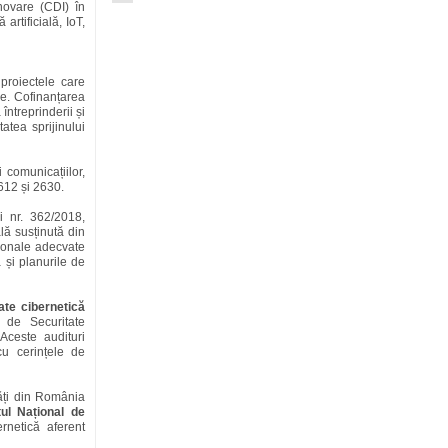
novare (CDI) în
artificială, IoT,
proiectele care
ale. Cofinanțarea
ntreprinderii și
atea sprijinului
 comunicațiilor,
612 și 2630.
ii nr. 362/2018,
ală susținută din
ționale adecvate
a și planurile de
ate cibernetică
l de Securitate
ceste audituri
cu cerințele de
tăți din România
tul Național de
rnetică aferent