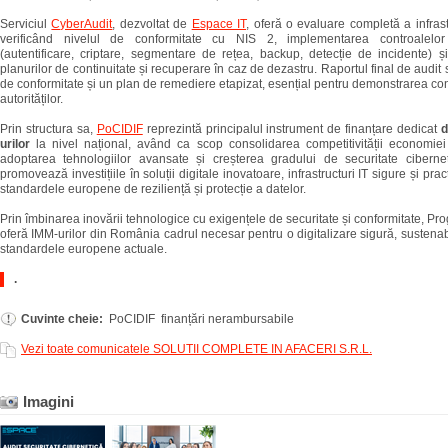
Serviciul
CyberAudit
, dezvoltat de
Espace IT
, oferă o evaluare completă a infrastr
verificând nivelul de conformitate cu NIS 2, implementarea controalelor
(autentificare, criptare, segmentare de rețea, backup, detecție de incidente) 
planurilor de continuitate și recuperare în caz de dezastru. Raportul final de audit 
de conformitate și un plan de remediere etapizat, esențial pentru demonstrarea confo
autorităților.
Prin structura sa,
PoCIDIF
reprezintă principalul instrument de finanțare dedicat
d
urilor
la nivel național, având ca scop consolidarea competitivității economiei
adoptarea tehnologiilor avansate și creșterea gradului de securitate ciberne
promovează investițiile în soluții digitale inovatoare, infrastructuri IT sigure și pra
standardele europene de reziliență și protecție a datelor.
Prin îmbinarea inovării tehnologice cu exigențele de securitate și conformitate, P
oferă IMM-urilor din România cadrul necesar pentru o digitalizare sigură, sustenabil
standardele europene actuale.
.
Cuvinte cheie:
PoCIDIF finanțări nerambursabile
Vezi toate comunicatele SOLUTII COMPLETE IN AFACERI S.R.L.
Imagini