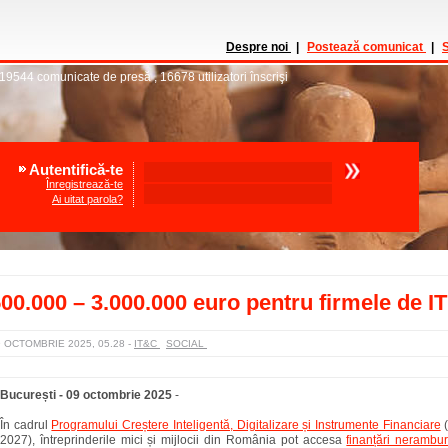
Despre noi
|
Postează comunicat
|
S
19544
comunicate de presă
,
16678
utilizatori înscrişi
Autentifică-te
Înregistrează-te
Ai uitat parola?
00.000 – 3.000.000 euro pentru firmele de IT
9 OCTOMBRIE 2025, 05.28
-
IT&C
SOCIAL
București - 09 octombrie 2025
-
În cadrul
Programului Creștere Inteligentă, Digitalizare și Instrumente Financiare
(
2027), întreprinderile mici și mijlocii din România pot accesa
finanțări nerambur