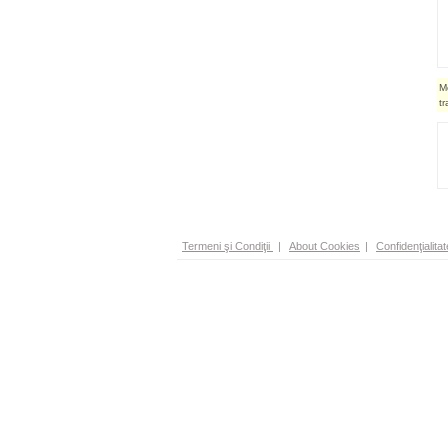
M
t
Termeni şi Condiţii
|
About Cookies
|
Confidenţialitat