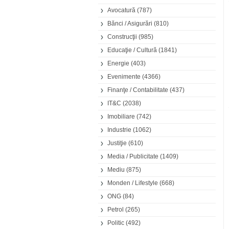
Avocatură
(787)
Bănci / Asigurări
(810)
Construcţii
(985)
Educaţie / Cultură
(1841)
Energie
(403)
Evenimente
(4366)
Finanţe / Contabilitate
(437)
IT&C
(2038)
Imobiliare
(742)
Industrie
(1062)
Justiţie
(610)
Media / Publicitate
(1409)
Mediu
(875)
Monden / Lifestyle
(668)
ONG
(84)
Petrol
(265)
Politic
(492)