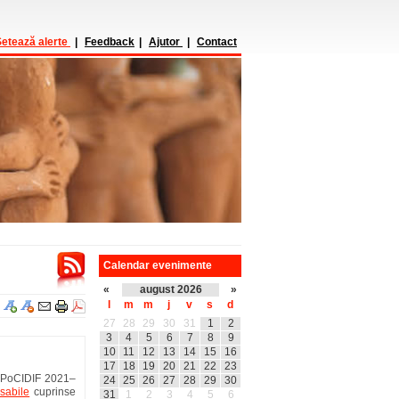
etează alerte
|
Feedback
|
Ajutor
|
Contact
Calendar evenimente
«
august 2026
»
l
m
m
j
v
s
d
27
28
29
30
31
1
2
3
4
5
6
7
8
9
10
11
12
13
14
15
16
17
18
19
20
21
22
23
PoCIDIF 2021–
24
25
26
27
28
29
30
sabile
cuprinse
31
1
2
3
4
5
6