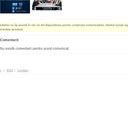
ediafax nu îşi asumă în nici un fel răspunderea pentru conţinutul comunicatelor, oferind numai su
ransmisia acestora.
Comentarii:
Nu există comentarii pentru acest comunicat.
e
|
RSS
|
Contact