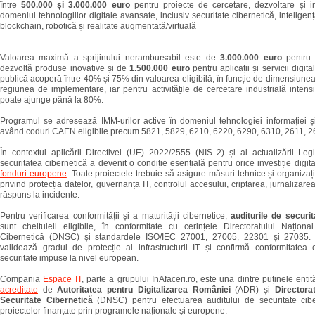
între
500.000 și 3.000.000 euro
pentru proiecte de cercetare, dezvoltare și i
domeniul tehnologiilor digitale avansate, inclusiv securitate cibernetică, inteligență 
blockchain, robotică și realitate augmentată/virtuală
Valoarea maximă a sprijinului nerambursabil este de
3.000.000 euro
pentru 
dezvoltă produse inovative și de
1.500.000 euro
pentru aplicații și servicii digit
publică acoperă între 40% și 75% din valoarea eligibilă, în funcție de dimensiunea î
regiunea de implementare, iar pentru activitățile de cercetare industrială intensit
poate ajunge până la 80%.
Programul se adresează IMM-urilor active în domeniul tehnologiei informației și
având coduri CAEN eligibile precum 5821, 5829, 6210, 6220, 6290, 6310, 2611, 2
În contextul aplicării Directivei (UE) 2022/2555 (NIS 2) și al actualizării Leg
securitatea cibernetică a devenit o condiție esențială pentru orice investiție digit
fonduri europene
. Toate proiectele trebuie să asigure măsuri tehnice și organiza
privind protecția datelor, guvernanța IT, controlul accesului, criptarea, jurnalizare
răspuns la incidente.
Pentru verificarea conformității și a maturității cibernetice,
auditurile de securit
sunt cheltuieli eligibile, în conformitate cu cerințele Directoratului Naționa
Cibernetică (DNSC) și standardele ISO/IEC 27001, 27005, 22301 și 27035. A
validează gradul de protecție al infrastructurii IT și confirmă conformitatea 
securitate impuse la nivel european.
Compania
Espace IT
, parte a grupului InAfaceri.ro, este una dintre puținele enti
acreditate
de
Autoritatea pentru Digitalizarea României
(ADR) și
Directora
Securitate Cibernetică
(DNSC) pentru efectuarea auditului de securitate cibe
proiectelor finanțate prin programele naționale și europene.