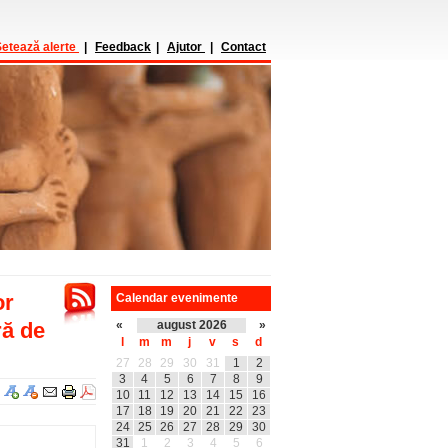
etează alerte
|
Feedback
|
Ajutor
|
Contact
or
Calendar evenimente
ră de
«
august 2026
»
l
m
m
j
v
s
d
27
28
29
30
31
1
2
3
4
5
6
7
8
9
10
11
12
13
14
15
16
17
18
19
20
21
22
23
24
25
26
27
28
29
30
31
1
2
3
4
5
6