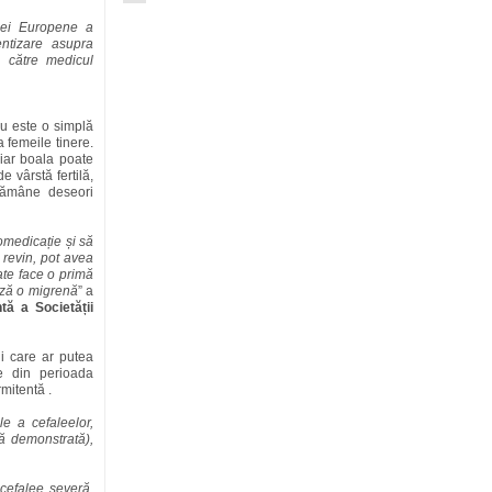
ilei Europene a
ntizare asupra
e către medicul
u este o simplă
 femeile tinere.
 iar boala poate
e vârstă fertilă,
 rămâne deseori
omedicație și să
 revin, pot avea
ate face o primă
ază o migrenă
” a
ă a Societății
i care ar putea
e din perioada
rmitentă .
le a cefaleelor,
lă demonstrată),
cefalee severă,