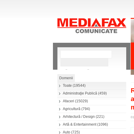
»
Căutare avansată
Toate
(19544)
R
Administraţie Publică
(459)
a
Afaceri
(15029)
m
Agricultură
(794)
Arhitectură / Design
(221)
0
Artă & Entertainment
(1096)
Auto
(725)