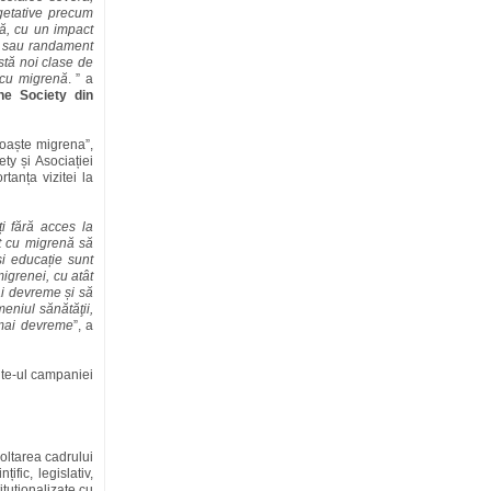
getative precum
tă, cu un impact
sm sau randament
stă noi clase de
r cu migrenă
. ” a
he Society din
oaște migrena”,
ty și Asociației
tanța vizitei la
ți fără acces la
t cu migrenă să
i educație sunt
igrenei, cu atât
i devreme și să
meniul sănătăţii,
 mai devreme
”, a
ite-ul campaniei
oltarea cadrului
fic, legislativ,
ituționalizate cu