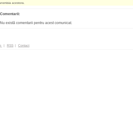
ransmisia acestora.
Comentarii:
Nu există comentarii pentru acest comunicat.
e
|
RSS
|
Contact