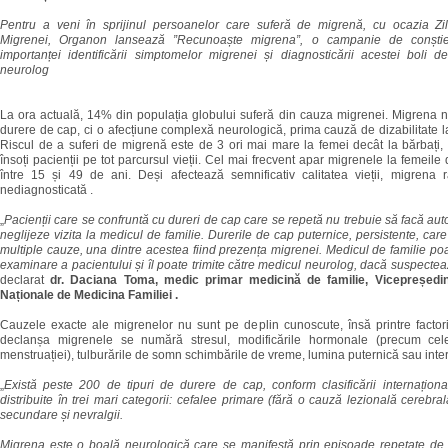
Pentru a veni în sprijinul persoanelor care suferă de migrenă, cu ocazia Z
Migrenei, Organon lansează ”Recunoaște migrena”, o campanie de conștie
importanței identificării simptomelor migrenei și diagnosticării acestei boli d
neurolog
La ora actuală, 14% din populația globului suferă din cauza migrenei. Migrena n
durere de cap, ci o afecțiune complexă neurologică, prima cauză de dizabilitate la
Riscul de a suferi de migrenă este de 3 ori mai mare la femei decât la bărbați,
însoți pacienții pe tot parcursul vieții. Cel mai frecvent apar migrenele la femeile d
între 15 și 49 de ani. Deși afectează semnificativ calitatea vieții, migrena
nediagnosticată .
„
Pacienții care se confruntă cu dureri de cap care se repetă nu trebuie să facă aut
neglijeze vizita la medicul de familie. Durerile de cap puternice, persistente, care
multiple cauze, una dintre acestea fiind prezența migrenei. Medicul de familie po
examinare a pacientului și îl poate trimite către medicul neurolog, dacă suspecte
declarat
dr. Daciana Toma, medic primar medicină de familie, Vicepreședint
Naționale de Medicina Familiei .
Cauzele exacte ale migrenelor nu sunt pe deplin cunoscute, însă printre factori
declanșa migrenele se numără stresul, modificările hormonale (precum cel
menstruației), tulburările de somn schimbările de vreme, lumina puternică sau inte
„
Există peste 200 de tipuri de durere de cap, conform clasificării internaționa
distribuite în trei mari categorii: cefalee primare (fără o cauză lezională cerebra
secundare și nevralgii.
Migrena este o boală neurologică care se manifestă prin episoade repetate de 