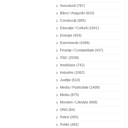
Avocatură
(787)
Bănci / Asigurări
(810)
Construcţii
(985)
Educaţie / Cultură
(1841)
Energie
(403)
Evenimente
(4366)
Finanţe / Contabilitate
(437)
IT&C
(2038)
Imobiliare
(742)
Industrie
(1062)
Justiţie
(610)
Media / Publicitate
(1409)
Mediu
(875)
Monden / Lifestyle
(668)
ONG
(84)
Petrol
(265)
Politic
(492)