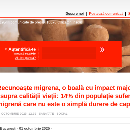
Despre noi
|
Postează comunicat
|
S
19544
comunicate de presă
,
16678
utilizatori înscrişi
Autentifică-te
Înregistrează-te
Ai uitat parola?
ecunoaște migrena, o boală cu impact maj
supra calității vieții: 14% din populație sufe
igrenă care nu este o simplă durere de cap
1 OCTOMBRIE 2025, 12.55
-
SĂNĂTATE
SOCIAL
București - 01 octombrie 2025
-