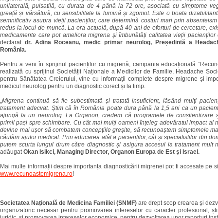
unilaterală, pulsatilă, cu durata de 4 până la 72 ore, asociată cu simptome ve
greață și vărsătură, cu sensibilitate la lumină și zgomot. Este o boala dizabilitan
semnificativ asupra vieții pacienților, care determină costuri mari prin absentei
redus la locul de muncă. La ora actuală, după 40 ani de eforturi de cercetare, exi
medicamente care pot ameliora migrena și îmbunătăți calitatea vieții paciențilo
declarat
dr. Adina Roceanu, medic primar neurolog, Președintă a Headac
România.
Pentru a veni în sprijinul pacienților cu migrenă, campania educațională ”Recun
realizată cu sprijinul Societății Naționale a Medicilor de Familie, Headache Socie
pentru Sănătatea Creierului, vine cu informații complete despre migrene și impor
medicul neurolog pentru un diagnostic corect și la timp.
„
Migrena continuă să fie subestimată și tratată insuficient, lăsând mulți pacien
tratament adecvat. Știm că în România poate dura până la 1,5 ani ca un pacien
ajungă la un neurolog. La Organon, credem că programele de conștientizare ș
primii pași spre schimbare. Cu cât mai mulți oameni înțeleg adevăratul impact al m
devine mai ușor să combatem concepțiile greșite, să recunoaștem simptomele ma
căutăm ajutor medical. Prin educarea atât a pacienților, cât și specialistilor din do
putem scurta lungul drum către diagnostic și asigura accesul la tratament mult
adăugat
Okan Isikci, Managing Director, Organon Europa de Est și Israel.
Mai multe informații despre importanța diagnosticării migrenei pot fi accesate pe s
www.recunoastemigrena.ro
!
Societatea Națională de Medicina Familiei (SNMF)
are drept scop crearea și dezv
organizatoric necesar pentru promovarea intereselor cu caracter profesional, științi
juridic, și promovarea intereselor economice, pentru dezvoltarea unor raporturi inst