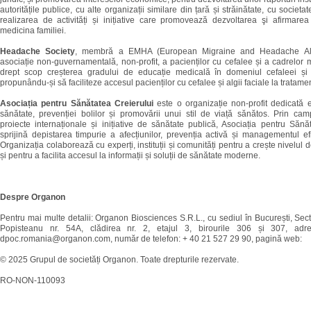
autoritățile publice, cu alte organizații similare din țară și străinătate, cu societat
realizarea de activități și inițiative care promovează dezvoltarea şi afirmarea 
medicina familiei.
Headache Society
, membră a EMHA (European Migraine and Headache All
asociație non-guvernamentală, non-profit, a pacienților cu cefalee și a cadrelor
drept scop creșterea gradului de educație medicală în domeniul cefaleei și al
propunându-și să faciliteze accesul pacienților cu cefalee și algii faciale la trata
Asociația pentru Sănătatea Creierului
este o organizație non-profit dedicată e
sănătate, prevenției bolilor și promovării unui stil de viață sănătos. Prin cam
proiecte internaționale și inițiative de sănătate publică, Asociația pentru Sănă
sprijină depistarea timpurie a afecțiunilor, prevenția activă și managementul efic
Organizația colaborează cu experți, instituții și comunități pentru a crește nivelul 
și pentru a facilita accesul la informații și soluții de sănătate moderne.
Despre Organon
Pentru mai multe detalii: Organon Biosciences S.R.L., cu sediul în București, Sector
Popisteanu nr. 54A, clădirea nr. 2, etajul 3, birourile 306 și 307, adr
dpoc.romania@organon.com, număr de telefon: + 40 21 527 29 90, pagină web:
© 2025 Grupul de societăți Organon. Toate drepturile rezervate.
RO-NON-110093