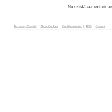
Nu există comentarii p
Termeni şi Condiţii
|
About Cookies
|
Confidenţialitate
|
RSS
|
Contact