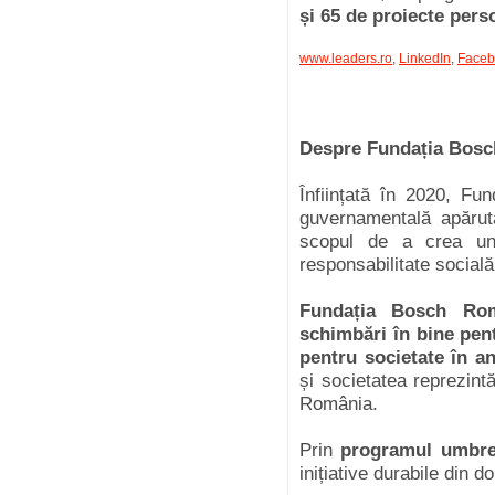
și 65 de proiecte pers
www.leaders.ro
,
LinkedIn
,
Faceb
Despre Fundația Bos
Înființată în 2020, F
guvernamentală apărut
scopul de a crea un c
responsabilitate social
Fundația Bosch Rom
schimbări în bine pent
pentru societate în 
și societatea reprezin
România.
Prin
programul umbre
inițiative durabile din d