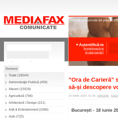
19544
comunicate de presă
,
16
Autentifică-te
Înregistrează-te
Ai uitat parola?
»
Căutare avansată
Toate
(19544)
”Ora de Carieră” sp
Administraţie Publică
(459)
să-și descopere v
Afaceri
(15029)
Agricultură
(794)
18 IUNIE 2025, 01.49
-
AFACERI
EDUC
Arhitectură / Design
(221)
Artă & Entertainment
(1096)
București - 18 iunie 2
Auto
(725)