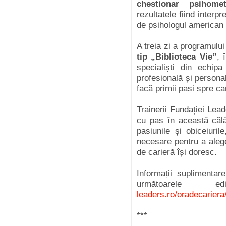
chestionar psihomet
rezultatele fiind interpr
de psihologul american
A treia zi a programulu
tip „Biblioteca Vie”
, 
specialiști din echip
profesională și personal
facă primii pași spre car
Trainerii Fundației Lead
cu pas în această călăt
pasiunile și obiceiuril
necesare pentru a alege
de carieră își doresc.
Informații suplimenta
următoarele e
leaders.ro/oradecariera
***