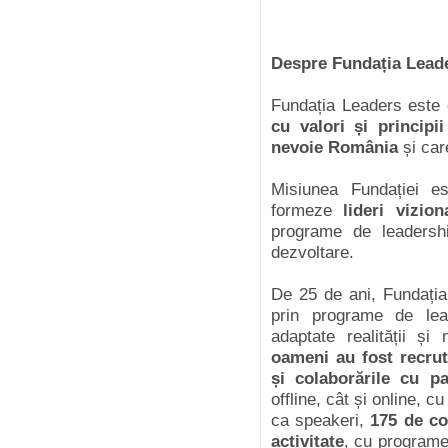
Despre Fundația Lead
Fundația Leaders este 
cu valori și principi
nevoie România
și car
Misiunea Fundației es
formeze
lideri vizio
programe de leadershi
dezvoltare.
De 25 de ani, Fundația
prin programe de leade
adaptate realității și
oameni au fost recru
și colaborările cu pa
offline, cât și online, c
ca speakeri,
175 de co
activitate
, cu programe