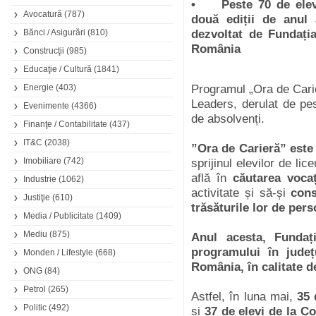
•
Peste 70 de elev
Avocatură
(787)
două ediții de anul
Bănci / Asigurări
(810)
dezvoltat de Fundați
România
Construcţii
(985)
Educaţie / Cultură
(1841)
Energie
(403)
Programul „Ora de Cari
Leaders, derulat de pes
Evenimente
(4366)
de absolvenți.
Finanţe / Contabilitate
(437)
IT&C
(2038)
”Ora de Carieră” este
Imobiliare
(742)
sprijinul elevilor de li
află în
căutarea voca
Industrie
(1062)
activitate și să-și
cons
Justiţie
(610)
trăsăturile lor de pers
Media / Publicitate
(1409)
Mediu
(875)
Anul acesta, Fundaț
programului în județ
Monden / Lifestyle
(668)
România, în calitate d
ONG
(84)
Petrol
(265)
Astfel, în luna mai,
35 
Politic
(492)
și
37 de elevi de la C