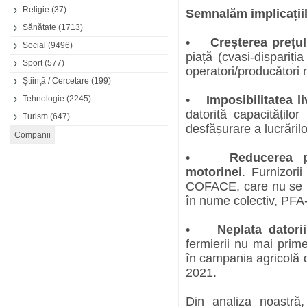
Religie
(37)
Semnalăm implicațiil
Sănătate
(1713)
• Creșterea prețul
Social
(9496)
piață (cvasi-dispariți
Sport
(577)
operatori/producători n
Ştiinţă / Cercetare
(199)
• Imposibilitatea li
Tehnologie
(2245)
datorită capacităților
Turism
(647)
desfășurare a lucrărilo
• Reducerea peri
motorinei
. Furnizori
COFACE, care nu se ut
în nume colectiv, PFA-
• Neplata datoriil
fermierii nu mai prim
în campania agricolă d
2021.
Din analiza noastră