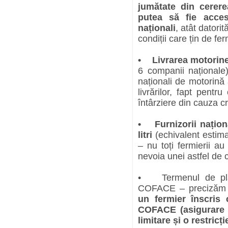
jumătate din cerer
putea să fie acces
naționali
, atât datorit
condiții care țin de fer
• Livrarea motorinei 
6 companii național
naționali de motorină
livrărilor, fapt pentr
întârziere din cauza cr
• Furnizorii naționa
litri
(echivalent estim
– nu toți fermierii au
nevoia unei astfel de ca
• Termenul de plată
COFACE – precizăm
un fermier înscris
COFACE (asigurare d
limitare și o restricți