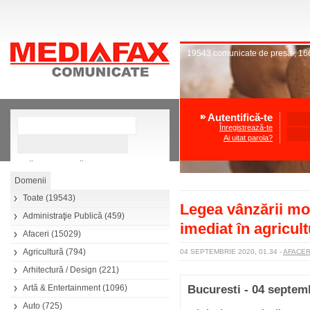
19543
comunicate de presă
,
16
Autentifică-te
Înregistrează-te
Ai uitat parola?
»
Căutare avansată
Toate
(19543)
Legea vânzării mot
Administraţie Publică
(459)
imediat în agricul
Afaceri
(15029)
Agricultură
(794)
04 SEPTEMBRIE 2020, 01.34
-
AFACE
Arhitectură / Design
(221)
Artă & Entertainment
(1096)
Bucuresti - 04 septem
Auto
(725)