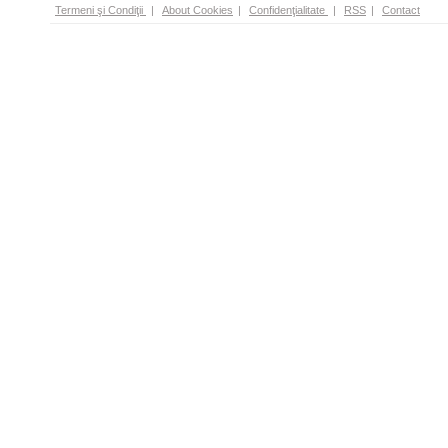
Termeni şi Condiţii
|
About Cookies
|
Confidenţialitate
|
RSS
|
Contact