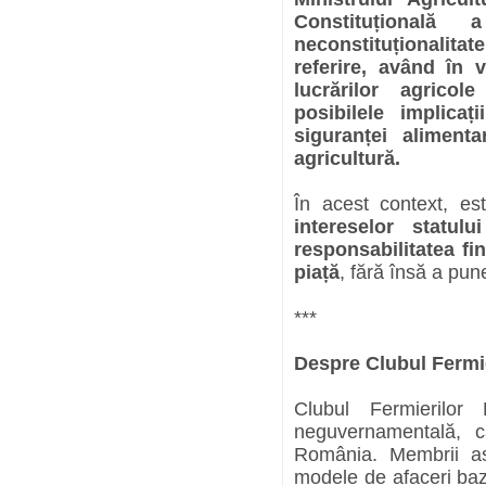
Constituțional
neconstituționalit
referire, având în 
lucrărilor agrico
posibilele implicaț
siguranței aliment
agricultură.
În acest context, e
intereselor statului
responsabilitatea fi
piață
, fără însă a pun
***
Despre Clubul Fermi
Clubul Fermierilor
neguvernamentală, c
România. Membrii aso
modele de afaceri baza