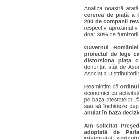
Analiza noastră arată
cererea de piață a 
200 de companii rev
respectiv aproximati
doar 30% de furnizorii
Guvernul României
proiectul de lege ca
distorsiona piața 
denunțat atât de Aso
Asociația Distribuitor
Reamintim că
ordinu
economici cu activita
pe baza atestatelor „f
sau să închirieze depo
anulat în baza decizi
Am solicitat Preșe
adoptată de Parla
Ministrului Agricu