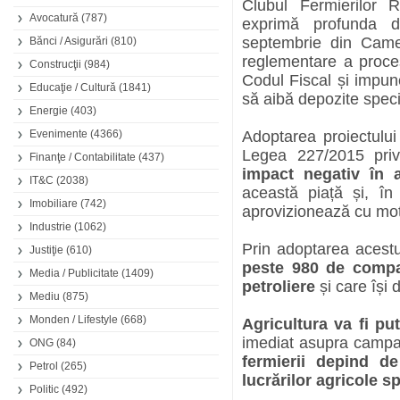
Clubul Fermierilor 
Avocatură
(787)
exprimă profunda d
septembrie din Camer
Bănci / Asigurări
(810)
reglementare a proce
Construcţii
(984)
Codul Fiscal și impune
Educaţie / Cultură
(1841)
să aibă depozite speci
Energie
(403)
Evenimente
(4366)
Adoptarea proiectului
Legea 227/2015 pri
Finanţe / Contabilitate
(437)
impact negativ în a
IT&C
(2038)
această piață și, în
Imobiliare
(742)
aprovizionează cu moto
Industrie
(1062)
Prin adoptarea acestui
Justiţie
(610)
peste 980 de compa
Media / Publicitate
(1409)
petroliere
și care își 
Mediu
(875)
Monden / Lifestyle
(668)
Agricultura va fi pu
imediat asupra campan
ONG
(84)
fermierii depind de
Petrol
(265)
lucrărilor agricole s
Politic
(492)