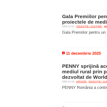
Gala Premiilor pen
proiectele de medi
ORA 13.02 -
EDUCAŢIE / CULTURĂ
M
Gala Premiilor pentru un 
11 decembrie 2025
PENNY sprijină acc
mediul rural prin 
dezvoltat de Worl
ORA 15.06 -
AFACERI
EDUCAŢIE / C
PENNY România a continu