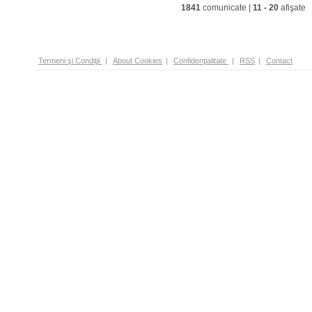
1841
comunicate |
11
-
20
afişate
Termeni şi Condiţii
|
About Cookies
|
Confidenţialitate
|
RSS
|
Contact