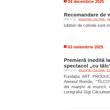
04 decembrie 2025
Recomandare de we
ORA 17.01 -
EDUCAŢIE / CULTURĂ
T
Iubitori de colinde sunt i
03 noiembrie 2025
Premieră inedită l
spectacol „cu tâlc
ORA 12.53 -
EDUCAŢIE / CULTURĂ
E
Fundația ART PRODUCTI
Ateneul Român, “TÎLCOVE
doi maeștri ai muzicii,
coregraful Gigi Căciuleanu