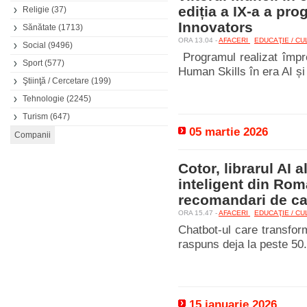
ediția a IX-a a pr
Religie
(37)
Innovators
Sănătate
(1713)
ORA 13.04 -
AFACERI
EDUCAŢIE / C
Social
(9496)
Programul realizat împr
Sport
(577)
Human Skills în era AI și
Ştiinţă / Cercetare
(199)
Tehnologie
(2245)
Turism
(647)
05 martie 2026
Cotor, librarul AI a
inteligent din Roma
recomandari de ca
ORA 15.47 -
AFACERI
EDUCAŢIE / C
Chatbot-ul care transform
raspuns deja la peste 50.00
15 ianuarie 2026