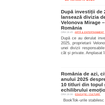
După investiții de
lansează divizia d
Velonova Mirage – 
România
ORA 18.45 -
ARTĂ & ENTERTAINMENT
După ce au derulat inves
2025, proprietarii Velon
unei divizii responsabil
cât și private. Amplasat î
România de azi, cit
anului 2025 despre 
10 titluri din topu
echilibrului emoțio
ORA 18.06 -
EDUCAŢIE / CULTURĂ
BookTok-urile stabilesc 