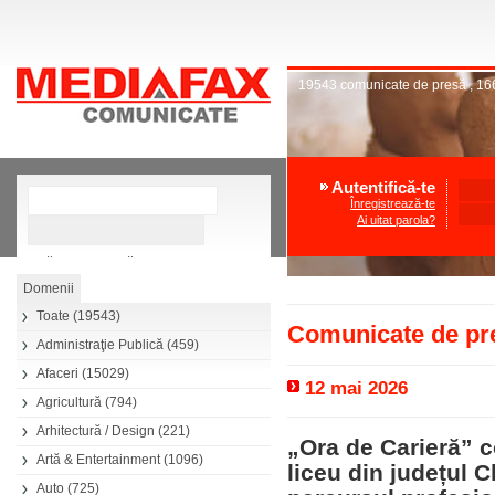
19543
comunicate de presă
,
16
Autentifică-te
Înregistrează-te
Ai uitat parola?
»
Căutare avansată
Toate
(19543)
Comunicate de pre
Administraţie Publică
(459)
Afaceri
(15029)
12 mai 2026
Agricultură
(794)
Arhitectură / Design
(221)
„Ora de Carieră” c
Artă & Entertainment
(1096)
liceu din județul C
Auto
(725)