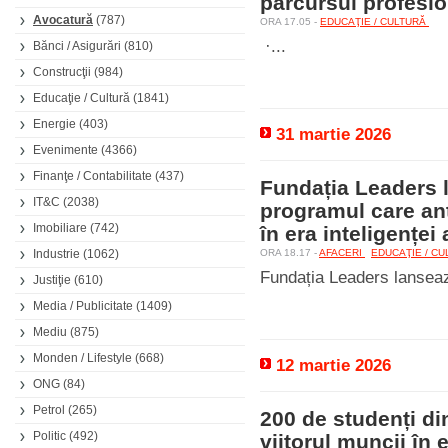
parcursul profesio
Avocatură
(787)
ORA 17.05 -
EDUCAŢIE / CULTURĂ
·...
Bănci / Asigurări
(810)
Construcţii
(984)
Educaţie / Cultură
(1841)
Energie
(403)
31 martie 2026
Evenimente
(4366)
Finanţe / Contabilitate
(437)
Fundația Leaders
IT&C
(2038)
programul care ant
Imobiliare
(742)
în era inteligenței a
Industrie
(1062)
ORA 18.17 -
AFACERI
EDUCAŢIE / C
Fundația Leaders lanseaz
Justiţie
(610)
Media / Publicitate
(1409)
Mediu
(875)
Monden / Lifestyle
(668)
12 martie 2026
ONG
(84)
Petrol
(265)
200 de studenți di
Politic
(492)
viitorul muncii în