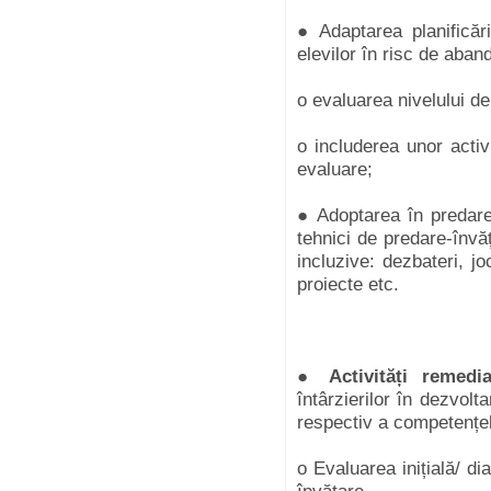
● Adaptarea planificării
elevilor în risc de aba
o evaluarea nivelului d
o includerea unor activi
evaluare;
● Adoptarea în predare
tehnici de predare-învăț
incluzive: dezbateri, jo
proiecte etc.
●
Activități remedia
întârzierilor în dezvolt
respectiv a competențel
o Evaluarea inițială/ di