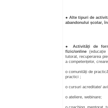
●
Alte tipuri de activi
abandonului școlar, în
●
Activități de fo
fizic/online
(educație i
tutorat, recuperarea pie
a competențelor, crearea
o comunități de practic
practici ;
o cursuri acreditate/ av
o ateliere, webinare;
o coaching, mentorat, t