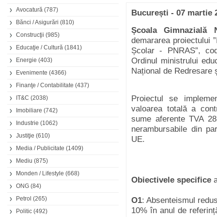
Avocatură
(787)
București - 07 martie 
Bănci / Asigurări
(810)
Școala Gimnazială 
Construcţii
(985)
demararea proiectului 
Educaţie / Cultură
(1841)
Școlar - PNRAS”, cod
Ordinul ministrului educ
Energie
(403)
Național de Redresare 
Evenimente
(4366)
Finanţe / Contabilitate
(437)
Proiectul se impleme
IT&C
(2038)
valoarea totală a contr
Imobiliare
(742)
sume aferente TVA 282.
Industrie
(1062)
nerambursabile din pa
Justiţie
(610)
UE.
Media / Publicitate
(1409)
Mediu
(875)
Monden / Lifestyle
(668)
Obiectivele specifice
a
ONG
(84)
Petrol
(265)
O1
: Absenteismul redus 
10% în anul de referinț
Politic
(492)