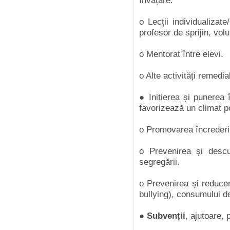
învățare.
o Lecții individualizat
profesor de sprijin, volu
o Mentorat între elevi.
o Alte activități remedia
● Inițierea și punerea 
favorizează un climat po
o Promovarea încrederii,
o Prevenirea și descura
segregării.
o Prevenirea și reducer
bullying), consumului d
●
Subvenții
, ajutoare, 