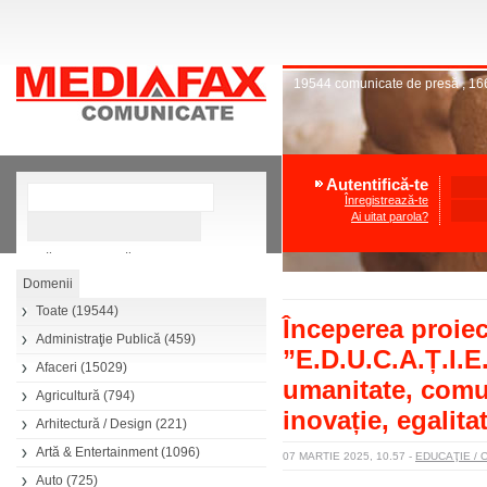
19544
comunicate de presă
,
16
Autentifică-te
Înregistrează-te
Ai uitat parola?
»
Căutare avansată
Toate
(19544)
Începerea proie
Administraţie Publică
(459)
”E.D.U.C.A.Ț.I.E
Afaceri
(15029)
umanitate, comuni
Agricultură
(794)
inovație, egalita
Arhitectură / Design
(221)
Artă & Entertainment
(1096)
07 MARTIE 2025, 10.57
-
EDUCAŢIE /
Auto
(725)