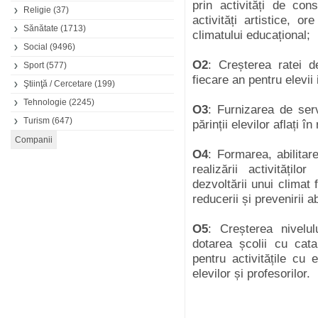
prin activități de cons
Religie
(37)
activități artistice, o
Sănătate
(1713)
climatului educațional;
Social
(9496)
O2
: Creșterea ratei d
Sport
(577)
fiecare an pentru elevii i
Ştiinţă / Cercetare
(199)
Tehnologie
(2245)
O3
: Furnizarea de serv
Turism
(647)
părinții elevilor aflați î
O4
: Formarea, abilitar
realizării activități
dezvoltării unui climat 
reducerii și prevenirii 
O5
: Creșterea nivelul
dotarea școlii cu cata
pentru activitățile cu 
elevilor și profesorilor.