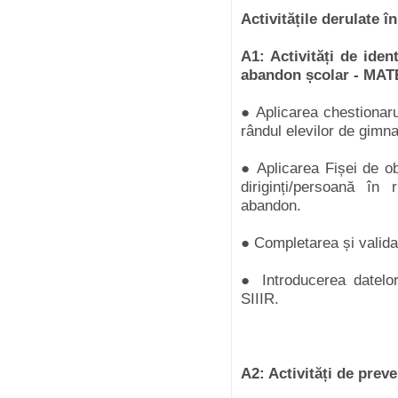
Activitățile derulate î
A1: Activități de iden
abandon școlar - MATE
● Aplicarea chestionar
rândul elevilor de gimn
● Aplicarea Fișei de o
diriginți/persoană în 
abandon.
● Completarea și valida
● Introducerea datelor
SIIIR.
A2: Activități de preve