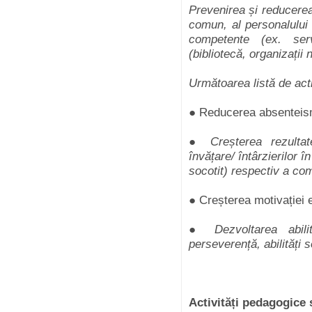
Prevenirea și reducerea
comun, al personalului u
competente (ex. serv
(bibliotecă, organizați
Următoarea listă de acti
● Reducerea absenteis
●
Creșterea rezultat
învățare/ întârzierilor 
socotit) respectiv a co
● Creșterea motivației e
●
Dezvoltarea abili
perseverență, abilități
Activități pedagogice 