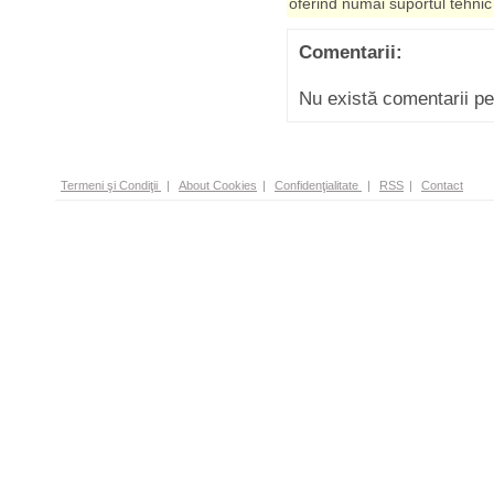
oferind numai suportul tehnic
Comentarii:
Nu există comentarii p
Termeni şi Condiţii
|
About Cookies
|
Confidenţialitate
|
RSS
|
Contact