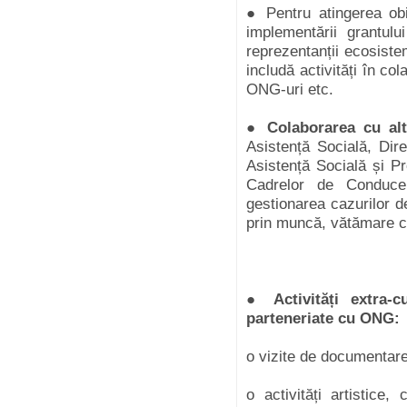
● Pentru atingerea ob
implementării grantul
reprezentanții ecosiste
includă activități în co
ONG-uri etc.
●
Colaborarea cu alt
Asistență Socială, Dire
Asistență Socială și Pr
Cadrelor de Conducer
gestionarea cazurilor de
prin muncă, vătămare co
●
Activități extra-cu
parteneriate cu ONG:
o vizite de documentare,
o activități artistice,