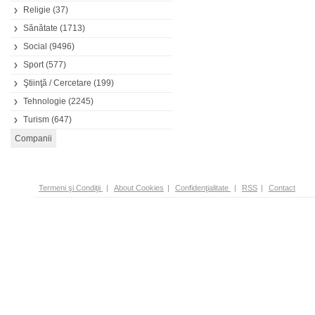
Religie
(37)
Sănătate
(1713)
Social
(9496)
Sport
(577)
Ştiinţă / Cercetare
(199)
Tehnologie
(2245)
Turism
(647)
Termeni şi Condiţii
|
About Cookies
|
Confidenţialitate
|
RSS
|
Contact