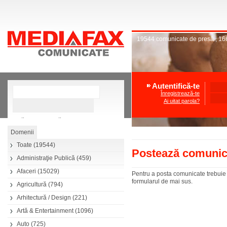
19544
comunicate de presă
,
16
Autentifică-te
Înregistrează-te
Ai uitat parola?
»
Căutare avansată
Toate
(19544)
Postează comunic
Administraţie Publică
(459)
Afaceri
(15029)
Pentru a posta comunicate trebuie s
formularul de mai sus.
Agricultură
(794)
Arhitectură / Design
(221)
Artă & Entertainment
(1096)
Auto
(725)