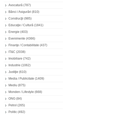
Avocatură
(787)
Bănci / Asigurări
(810)
Construcţii
(985)
Educaţie / Cultură
(1841)
Energie
(403)
Evenimente
(4366)
Finanţe / Contabilitate
(437)
IT&C
(2038)
Imobiliare
(742)
Industrie
(1062)
Justiţie
(610)
Media / Publicitate
(1409)
Mediu
(875)
Monden / Lifestyle
(668)
ONG
(84)
Petrol
(265)
Politic
(492)