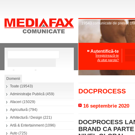
19543
comunicate de presă
,
16
Autentifică-te
Înregistrează-te
Ai uitat parola?
»
Căutare avansată
Toate
(19543)
DOCPROCESS
Administraţie Publică
(459)
Afaceri
(15029)
16 septembrie 2020
Agricultură
(794)
Arhitectură / Design
(221)
DOCPROCESS LAN
Artă & Entertainment
(1096)
BRAND CA PARTE 
Auto
(725)