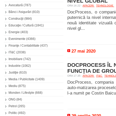
NIVEL GLOBAL
Avocatură
(787)
ORA 16.22 -
AFACERI
TEHNOLOGIE
DocProcess, o companie
Bănci / Asigurări
(810)
puternică la nivel intern
Construcţii
(984)
nouă identitate vizuală c
Educaţie / Cultură
(1841)
nivel gl...
Energie
(403)
Evenimente
(4366)
Finanţe / Contabilitate
(437)
27 mai 2020
IT&C
(2038)
Imobiliare
(742)
DOCPROCESS ÎL N
Industrie
(1062)
FUNCȚIA DE GRO
Justiţie
(610)
ORA 17.35 -
AFACERI
IT&C
TEHNOL
Media / Publicitate
(1409)
DocProcess, compania r
Mediu
(875)
auto-matizarea proceselor
l-a numit pe Costin Baicu 
Monden / Lifestyle
(668)
ONG
(84)
Petrol
(265)
Politic
(492)
29 aprilie 2020