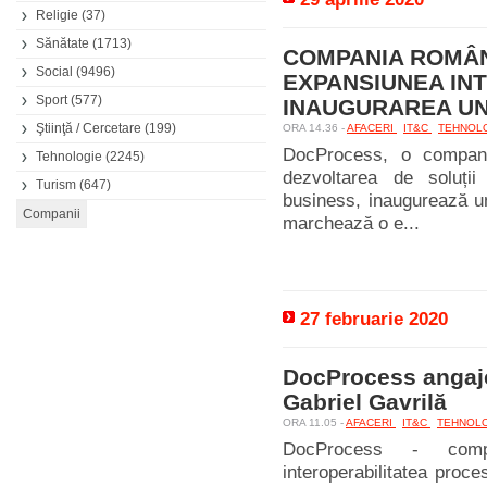
Religie
(37)
Sănătate
(1713)
COMPANIA ROMÂ
Social
(9496)
EXPANSIUNEA IN
Sport
(577)
INAUGURAREA UNU
Ştiinţă / Cercetare
(199)
ORA 14.36 -
AFACERI
IT&C
TEHNOL
DocProcess, o companie
Tehnologie
(2245)
dezvoltarea de soluții
Turism
(647)
business, inaugurează un
marchează o e...
27 februarie 2020
DocProcess angaje
Gabriel Gavrilă
ORA 11.05 -
AFACERI
IT&C
TEHNOL
DocProcess - compa
interoperabilitatea proc