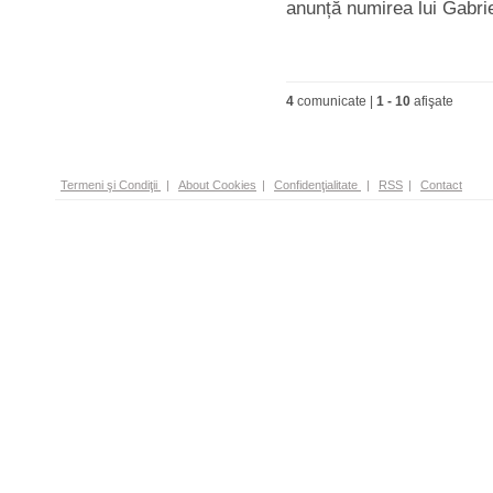
anunță numirea lui Gabriel
4
comunicate |
1
-
10
afişate
Termeni şi Condiţii
|
About Cookies
|
Confidenţialitate
|
RSS
|
Contact