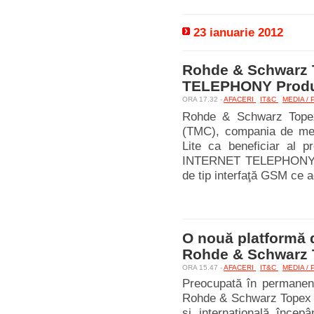
23 ianuarie 2012
Rohde & Schwarz 
TELEPHONY Produs
ORA 17.32 -
AFACERI
IT&C
MEDIA /
Rohde & Schwarz Topex
(TMC), compania de med
Lite ca beneficiar al p
INTERNET TELEPHONY. Vo
de tip interfaţă GSM ce a
O nouă platformă d
Rohde & Schwarz 
ORA 15.47 -
AFACERI
IT&C
MEDIA /
Preocupată în permanenţă
Rohde & Schwarz Topex 
şi internaţională înce