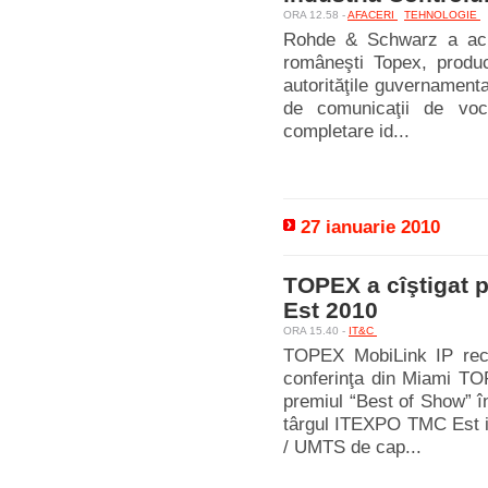
ORA 12.58 -
AFACERI
TEHNOLOGIE
Rohde & Schwarz a achiz
româneşti Topex, produc
autorităţile guvernamenta
de comunicaţii de voce
completare id...
27 ianuarie 2010
TOPEX a cîştigat 
Est 2010
ORA 15.40 -
IT&C
TOPEX MobiLink IP recu
conferinţa din Miami TOP
premiul “Best of Show” î
târgul ITEXPO TMC Est 
/ UMTS de cap...