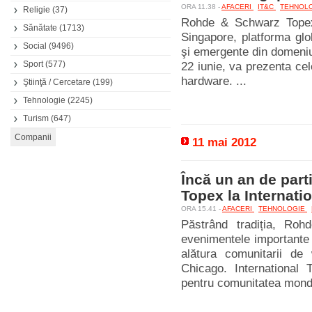
ORA 11.38 -
AFACERI
IT&C
TEHNOL
Religie
(37)
Rohde & Schwarz Topex 
Sănătate
(1713)
Singapore, platforma glo
Social
(9496)
şi emergente din domeniu
Sport
(577)
22 iunie, va prezenta cele
hardware. ...
Ştiinţă / Cercetare
(199)
Tehnologie
(2245)
Turism
(647)
11 mai 2012
Încă un an de par
Topex la Internat
ORA 15.41 -
AFACERI
TEHNOLOGIE
Păstrând tradiția, Roh
evenimentele importante
alătura comunitarii de
Chicago. International 
pentru comunitatea mondi