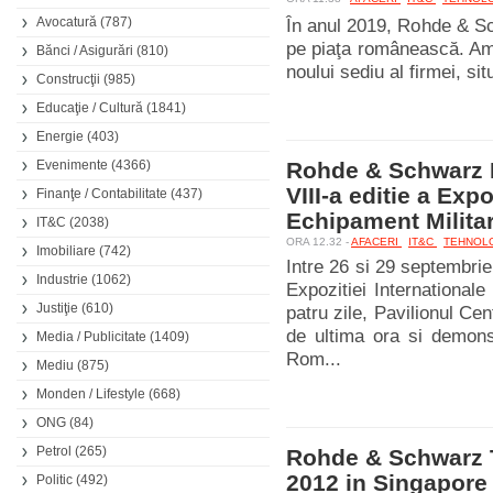
Avocatură
(787)
În anul 2019, Rohde & Sc
pe piaţa românească. Am
Bănci / Asigurări
(810)
noului sediu al firmei, sit
Construcţii
(985)
Educaţie / Cultură
(1841)
Energie
(403)
Evenimente
(4366)
Rohde & Schwarz R
VIII-a editie a Exp
Finanţe / Contabilitate
(437)
Echipament Milita
IT&C
(2038)
ORA 12.32 -
AFACERI
IT&C
TEHNOL
Imobiliare
(742)
Intre 26 si 29 septembri
Industrie
(1062)
Expozitiei Internationa
Justiţie
(610)
patru zile, Pavilionul Cen
de ultima ora si demons
Media / Publicitate
(1409)
Rom...
Mediu
(875)
Monden / Lifestyle
(668)
ONG
(84)
Petrol
(265)
Rohde & Schwarz 
2012 in Singapore
Politic
(492)