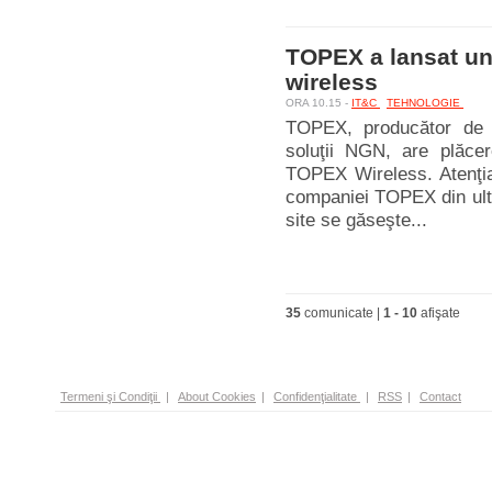
TOPEX a lansat un 
wireless
ORA 10.15 -
IT&C
TEHNOLOGIE
TOPEX, producător de e
soluţii NGN, are plăce
TOPEX Wireless. Atenţia 
companiei TOPEX din ultimi
site se găseşte...
35
comunicate |
1
-
10
afişate
Termeni şi Condiţii
|
About Cookies
|
Confidenţialitate
|
RSS
|
Contact