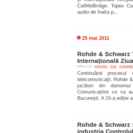
CallMeBridge. Topex Cal
audio de înalta p...
25 mai 2011
Rohde & Schwarz T
Internațională Ziu
ORA 11.33 -
AFACERI
IT&C
EVENIM
Continuând procesul 
telecomunicaţii, Rohde &
jucători din domeniul
Comunicațiilor ce va a
București. A 15-a ediție a
Rohde & Schwarz şi
industria Controlul