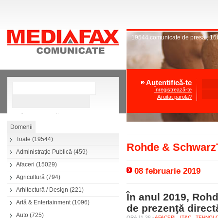
19544
comunicate de presă
,
16
Autentifică-te
Înregistrează-te
Ai uitat parola?
»
Căutare avansată
Toate
(19544)
Rohde & Schwarz
Administraţie Publică
(459)
Afaceri
(15029)
08 februarie 2019
Agricultură
(794)
Arhitectură / Design
(221)
În anul 2019, Roh
Artă & Entertainment
(1096)
de prezenţă direc
Auto
(725)
ORA 11.38 -
AFACERI
IT&C
TEHNOL