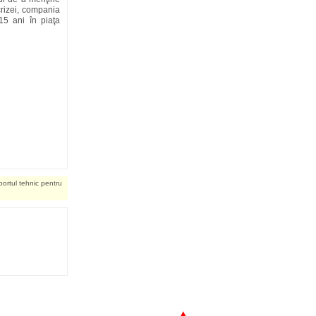
 crizei, compania
15 ani în piaţa
portul tehnic pentru