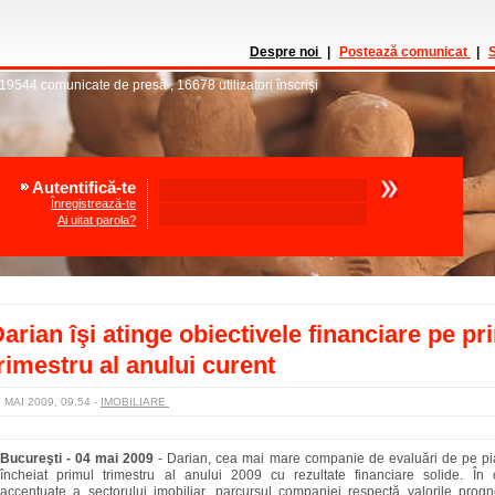
Despre noi
|
Postează comunicat
|
S
19544
comunicate de presă
,
16678
utilizatori înscrişi
Autentifică-te
Înregistrează-te
Ai uitat parola?
arian îşi atinge obiectivele financiare pe pr
rimestru al anului curent
 MAI 2009, 09.54
-
IMOBILIARE
Bucureşti - 04 mai 2009
-
Darian, cea mai mare companie de evaluări de pe pi
încheiat primul trimestru al anului 2009 cu rezultate financiare solide. În ci
accentuate a sectorului imobiliar, parcursul companiei respectă valorile progn