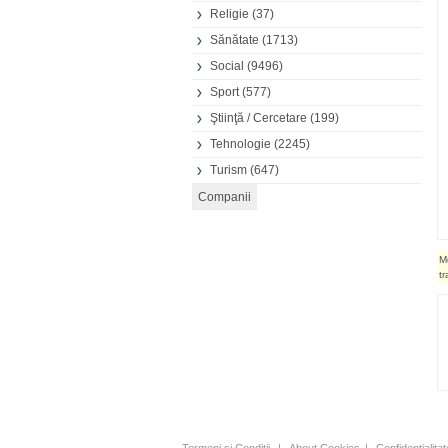
Religie
(37)
Sănătate
(1713)
Social
(9496)
Sport
(577)
Ştiinţă / Cercetare
(199)
Tehnologie
(2245)
Turism
(647)
M
t