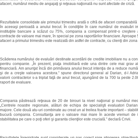
afaceri, numărul mediu de angajaţi şi reţeaua naţională nu sunt afectate de criză.
Rezultatele consolidate ale primului trimestru arată o cifră de afaceri comparabilă
în aceeaşi perioadă a anului trecut. În condiţiile în care numărul de evaluări i
instituţiile bancare a scăzut cu 75%, compania a compensat printr-o creştere
contracte de valoare mai mare, în special pe zona raportărilor financiare. Aproape 
afaceri a primului trimestru este realizată din astfel de contracte, cu clienţi din zona
Scăderea numărului de evaluări destinate acordării de credite imobiliare nu a const
pentru companie. „În prezent, piaţa imobiliară este una dintre cele mai grav af
financiară. Am anunţat încă din primăvara anului trecut intenţia de a reduce numă
şi de a creşte valoarea acestora.” spune directorul general al Darian, d-l Adri
valorii contractelor s-a triplat faţă de anul trecut, ajungând de la 700 la peste 2.
raport de evaluare.
Compania păstrează reţeaua de 20 de birouri la nivel naţional şi numărul med
„Centrele noastre regionale, alături de echipa de specialişti evaluatori Darian
majore. Cele două atu-uri combinate au creat un al treilea foarte important – stabil
bucură compania. Consultanţa are o valoare mai mare în aceste vremuri de in
stabilitatea pe care o poţi oferi şi garanta clienţilor este crucială.” declară Crivii.
Rezultatele înregistrate sunt considerate un pas corect spre atingerea obiectivu