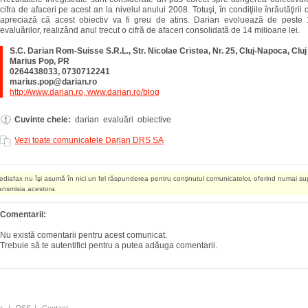
cifra de afaceri pe acest an la nivelul anului 2008. Totuşi, în condiţiile înrăutăţirii
apreciază că acest obiectiv va fi greu de atins. Darian evoluează de peste 
evaluărilor, realizând anul trecut o cifră de afaceri consolidată de 14 milioane lei.
S.C. Darian Rom-Suisse S.R.L., Str. Nicolae Cristea, Nr. 25, Cluj-Napoca, Cluj
Marius Pop, PR
0264438033, 0730712241
marius.pop@darian.ro
http://www.darian.ro, www.darian.ro/blog
Cuvinte cheie:
darian evaluări obiective
Vezi toate comunicatele Darian DRS SA
ediafax nu îşi asumă în nici un fel răspunderea pentru conţinutul comunicatelor, oferind numai su
ransmisia acestora.
Comentarii:
Nu există comentarii pentru acest comunicat.
Trebuie să te autentifici pentru a putea adăuga comentarii.