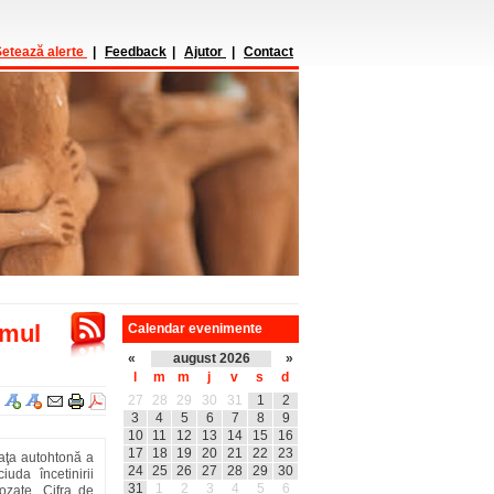
etează alerte
|
Feedback
|
Ajutor
|
Contact
imul
Calendar evenimente
«
august 2026
»
l
m
m
j
v
s
d
27
28
29
30
31
1
2
3
4
5
6
7
8
9
10
11
12
13
14
15
16
17
18
19
20
21
22
23
aţa autohtonă a
24
25
26
27
28
29
30
uda încetinirii
31
1
2
3
4
5
6
ozate. Cifra de