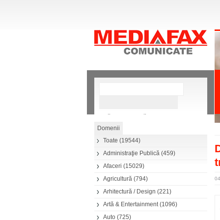
»
Căutare avansată
Toate
(19544)
D
Administraţie Publică
(459)
t
Afaceri
(15029)
Agricultură
(794)
04
Arhitectură / Design
(221)
Artă & Entertainment
(1096)
Auto
(725)