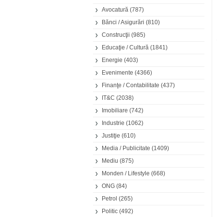
Avocatură
(787)
Bănci / Asigurări
(810)
Construcţii
(985)
Educaţie / Cultură
(1841)
Energie
(403)
Evenimente
(4366)
Finanţe / Contabilitate
(437)
IT&C
(2038)
Imobiliare
(742)
Industrie
(1062)
Justiţie
(610)
Media / Publicitate
(1409)
Mediu
(875)
Monden / Lifestyle
(668)
ONG
(84)
Petrol
(265)
Politic
(492)