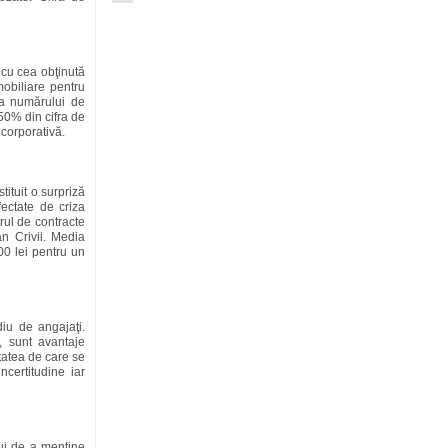
 cu cea obţinută
mobiliare pentru
 a numărului de
50% din cifra de
 corporativă.
ituit o surpriză
ectate de criza
rul de contracte
an Crivii. Media
000 lei pentru un
iu de angajaţi.
, sunt avantaje
itatea de care se
certitudine iar
lui de a menţine