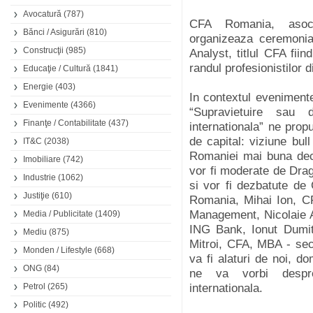
Avocatură
(787)
CFA Romania, asociat
Bănci / Asigurări
(810)
organizeaza ceremonia 
Construcţii
(985)
Analyst, titlul CFA fii
randul profesionistilor 
Educaţie / Cultură
(1841)
Energie
(403)
In contextul evenimentel
Evenimente
(4366)
“Supravietuire sau
Finanţe / Contabilitate
(437)
internationala” ne pro
de capital: viziune bul
IT&C
(2038)
Romaniei mai buna dec
Imobiliare
(742)
vor fi moderate de Dr
Industrie
(1062)
si vor fi dezbatute d
Justiţie
(610)
Romania, Mihai Ion, C
Management, Nicolaie 
Media / Publicitate
(1409)
ING Bank, Ionut Dumit
Mediu
(875)
Mitroi, CFA, MBA - se
Monden / Lifestyle
(668)
va fi alaturi de noi, 
ONG
(84)
ne va vorbi despre 
Petrol
(265)
internationala.
Politic
(492)