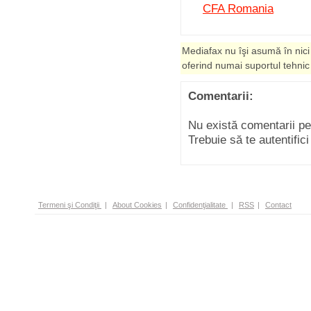
CFA Romania
Mediafax nu îşi asumă în nici
oferind numai suportul tehnic
Comentarii:
Nu există comentarii p
Trebuie să te autentific
Termeni şi Condiţii
|
About Cookies
|
Confidenţialitate
|
RSS
|
Contact