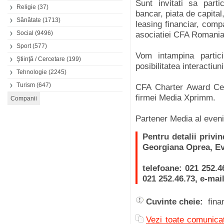
Sunt invitati sa parti
Religie
(37)
bancar, piata de capital,
Sănătate
(1713)
leasing financiar, comp
Social
(9496)
asociatiei CFA Romania
Sport
(577)
Vom intampina partici
Ştiinţă / Cercetare
(199)
posibilitatea interactiun
Tehnologie
(2245)
Turism
(647)
CFA Charter Award Cer
firmei Media Xprimm.
Partener Media al eveni
Pentru detalii privi
Georgiana Oprea, Ev
telefoane: 021 252.46
021 252.46.73, e-ma
Cuvinte cheie:
fina
Vezi toate comunicat