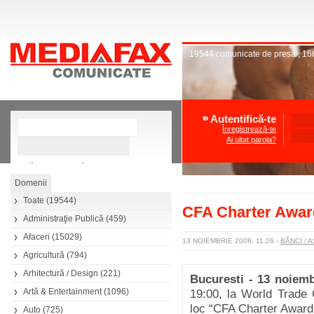
19544
comunicate de presă
,
16
Autentifică-te
Înregistrează-te
Ai uitat parola?
»
Căutare avansată
Toate
(19544)
CFA Charter Awa
Administraţie Publică
(459)
Afaceri
(15029)
13 NOIEMBRIE 2008, 11.26
-
BĂNCI / 
Agricultură
(794)
Arhitectură / Design
(221)
Bucuresti - 13 noiemb
Artă & Entertainment
(1096)
19:00, la World Trade
loc “CFA Charter Awar
Auto
(725)