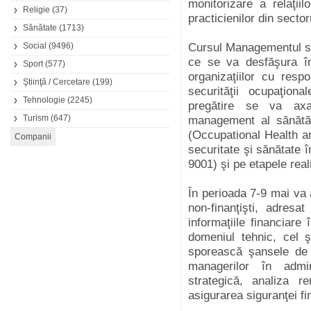
monitorizare a relaţii
Religie
(37)
practicienilor din secto
Sănătate
(1713)
Social
(9496)
Cursul Managementul să
ce se va desfăşura în
Sport
(577)
organizaţiilor cu respo
Ştiinţă / Cercetare
(199)
securităţii ocupaţiona
Tehnologie
(2245)
pregătire se va axa
Turism
(647)
management al sănătăţ
(Occupational Health a
securitate şi sănătate 
9001) şi pe etapele reali
În perioada 7-9 mai va
non-finanţişti, adresa
informaţiile financiare 
domeniul tehnic, cel ş
sporească şansele de 
managerilor în admini
strategică, analiza ren
asigurarea siguranţei f