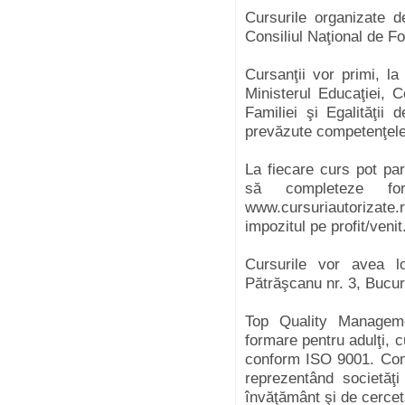
Cursurile organizate 
Consiliul Naţional de Fo
Cursanţii vor primi, la
Ministerul Educaţiei, C
Familiei şi Egalităţi
prevăzute competenţele
La fiecare curs pot par
să completeze fo
www.cursuriautorizate.
impozitul pe profit/venit
Cursurile vor avea 
Pătrăşcanu nr. 3, Bucur
Top Quality Manageme
formare pentru adulţi, c
conform ISO 9001. Comp
reprezentând societăţi 
învăţământ şi de cercet