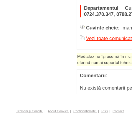
Departamentul Curs
0724.370.347, 0788.2
Cuvinte cheie:
man
Vezi toate comunica
Mediafax nu îşi asumă în nici
oferind numai suportul tehnic
Comentarii:
Nu există comentarii p
Termeni şi Condiţii
|
About Cookies
|
Confidenţialitate
|
RSS
|
Contact