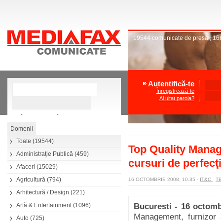
19544
comunicate de presă
,
16
Autentifică-te
Înregistrează-te
Ai uitat parola?
»
Căutare avansată
Toate
(19544)
Top Quality Manag
Administraţie Publică
(459)
cursuri de perfec
Afaceri
(15029)
Agricultură
(794)
16 OCTOMBRIE 2008, 10.35
-
IT&C
T
Arhitectură / Design
(221)
Artă & Entertainment
(1096)
Bucuresti - 16 octomb
Management, furnizor 
Auto
(725)