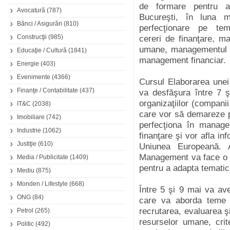
de formare pentru ad
Avocatură
(787)
Bucureşti, în luna m
Bănci / Asigurări
(810)
perfecţionare pe tem
Construcţii
(985)
cereri de finanţare, m
umane, managementul s
Educaţie / Cultură
(1841)
management financiar.
Energie
(403)
Evenimente
(4366)
Cursul Elaborarea unei 
Finanţe / Contabilitate
(437)
va desfăşura între 7 ş
organizaţiilor (companii,
IT&C
(2038)
care vor să demareze pr
Imobiliare
(742)
perfecţiona în manage
Industrie
(1062)
finanţare şi vor afla in
Justiţie
(610)
Uniunea Europeană. A
Management va face o an
Media / Publicitate
(1409)
pentru a adapta tematic
Mediu
(875)
Monden / Lifestyle
(668)
Între 5 şi 9 mai va a
ONG
(84)
care va aborda teme c
recrutarea, evaluarea ş
Petrol
(265)
resurselor umane, crit
Politic
(492)