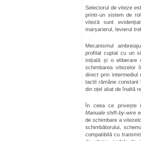
Selectorul de viteze est
printr-un sistem de rol
viteză sunt evidenția
marșarierul, levierul tre
Mecanismul ambreiaju
profilat cuplat cu un 
inițială și o eliberare
schimbarea vitezelor î
direct prin intermediu
tactil rămâne constant 
din oțel aliat de înaltă 
În ceea ce privește i
Manuale shift-by-wire
es
de schimbare a vitezelor
schimbătorului, schema
compatibilă cu transmi