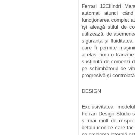
Ferrari 12Cilindri Ma
automat atunci când
funcționarea complet a
își aleagă stilul de c
utilizează, de asemenea
siguranța și fluiditatea
care îi permite mașini
același timp o tranziție
susținută de comenzi de
pe schimbătorul de vit
progresivă și controlată
DESIGN
Exclusivitatea modelu
Ferrari Design Studio 
și mai mult de o speci
detalii iconice care fa
pe emblema laterală este