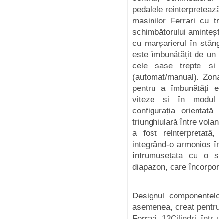
pedalele reinterpreteaz
mașinilor Ferrari cu t
schimbătorului aminteș
cu marșarierul în stân
este îmbunătățit de un 
cele șase trepte ș
(automat/manual). Zona
pentru a îmbunătăți 
viteze și în modul 
configurația orientată
triunghiulară între vola
a fost reinterpretată,
integrând-o armonios în 
înfrumusețată cu o s
diapazon, care încorpor
Designul componentelo
asemenea, creat pentru
Ferrari 12Cilindri într