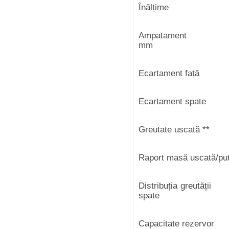
Înălț
Ampatament
mm
Ecartament față
1
Ecartament spate
1
Greutate uscată
*
Raport masă uscată/
Distribuția g
spate
Capacitate 