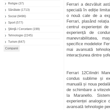
Religie
(37)
Ferrari a dezvăluit ast
specială în ediție limit
Sănătate
(1713)
o nouă cale de a exp
Social
(9496)
Ferrari, plasând relația
Sport
(577)
centrul experienței d
Ştiinţă / Cercetare
(199)
experiență de condu
Tehnologie
(2245)
manevrabilitatea, ma
Turism
(647)
specifice modelelor Fer
mai avansată tehnol
interacțiunea dintre șof
Ferrari 12Cilindri Ma
condus sublime și ex
manuală și noua pedală
de schimbare a vitezelo
la Maranello. Siste
experienței analogice 
avansată tehnologie pent