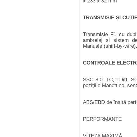
x 233 x 32 mm
TRANSMISIE ȘI CUTIE
Transmisie F1 cu dubl
ambreiaj și sistem de
Manuale (shift-by-wire)
CONTROALE ELECTR
SSC 8.0: TC, eDiff, S
pozițiile Manettino, se
ABS/EBD de înaltă per
PERFORMANȚE
VITEZA MAXIM
Ă
>