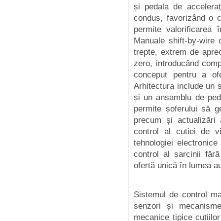
și pedala de acceleraț
condus, favorizând o c
permite valorificarea î
Manuale shift-by-wire
trepte, extrem de aprec
zero, introducând comp
conceput pentru a ofe
Arhitectura include un 
și un ansamblu de peda
permite șoferului să g
precum și actualizări 
control al cutiei de v
tehnologiei electronice
control al sarcinii f
ofertă unică în lumea a
Sistemul de control m
senzori și mecanisme
mecanice tipice cutiilo