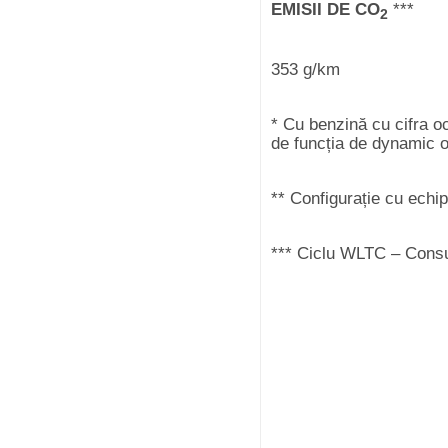
EMISII DE CO
***
2
353 g/km
* Cu benzină cu cifra o
de funcția de dynamic 
** Configurație cu echi
*** Ciclu WLTC – Cons