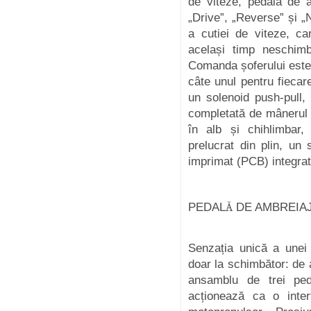
de viteze, pedala de 
„Drive”, „Reverse” și „
a cutiei de viteze, c
același timp neschim
Comanda șoferului este 
câte unul pentru fiecar
un solenoid push-pull, 
completată de mânerul 
în alb și chihlimbar,
prelucrat din plin, un 
imprimat (PCB) integrat
PEDAL
Ă
DE AMBREIA
Senzația unică a unei
doar la schimbător: de 
ansamblu de trei ped
acționează ca o inter