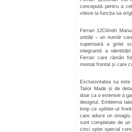
concepută pentru a cel
viteze la funcția sa orig
Ferrari 12Cilindri Manu
unități – un număr car
superioară a grilei s
integrantă a identităț
Ferrari care rămân fi
montat frontal și care 
Exclusivitatea sa este 
Tailor Made și de deta
doar ca o extensie a gam
designul. Emblema later
timp ce splitter-ul front
care aduce un omagiu 
sunt completate de un f
cinci spițe special con