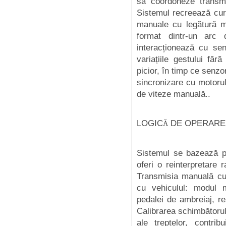
să coordoneze transmis
Sistemul recreează curb
manuale cu legătură m
format dintr-un arc
interacționează cu sen
variațiile gestului făr
picior, în timp ce senzo
sincronizare cu motorul
de viteze manuală.
.
LOGIC
Ă
DE OPERARE
Sistemul se bazează pe
oferi o reinterpretare 
Transmisia manuală cu 
cu vehiculul: modul m
pedalei de ambreiaj, re
Calibrarea schimbătorul
ale treptelor, contri