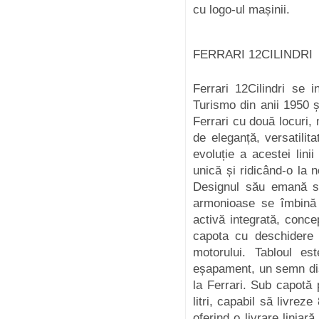
cu logo-ul mașinii.
FERRARI 12CILINDRI
Ferrari 12Cilindri se 
Turismo din anii 1950 ș
Ferrari cu două locuri,
de eleganță, versatili
evoluție a acestei lin
unică și ridicând-o la 
Designul său emană spo
armonioase se îmbină 
activă integrată, conce
capota cu deschidere 
motorului. Tabloul e
eșapament, un semn dist
la Ferrari. Sub capotă
litri, capabil să livrez
oferind o livrare liniar