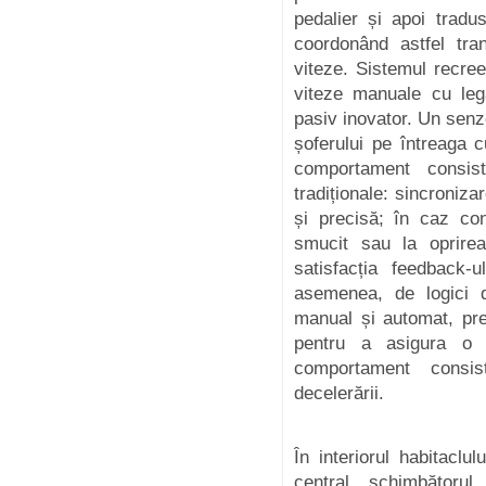
pedalier și apoi tradu
coordonând astfel tra
viteze. Sistemul recree
viteze manuale cu leg
pasiv inovator. Un senzo
șoferului pe întreaga 
comportament consis
tradiționale: sincroniz
și precisă; în caz con
smucit sau la oprirea
satisfacția feedback-
asemenea, de logici d
manual și automat, pre
pentru a asigura o f
comportament consis
decelerării.
În interiorul habitaclu
central, schimbătorul