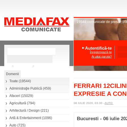
19544
comunicate de presă
,
16
Autentifică-te
Înregistrează-te
Ai uitat parola?
»
Căutare avansată
Toate
(19544)
FERRARI 12CILI
Administraţie Publică
(459)
EXPRESIE A CO
Afaceri
(15029)
Agricultură
(794)
06 IULIE 2026, 03.30
-
AUTO
Arhitectură / Design
(221)
Artă & Entertainment
(1096)
Bucuresti - 06 iulie 20
Auto
(725)