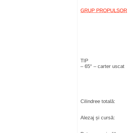
GRUP PROPULSOR
TI
– 65° – carter uscat
Cilindree 
Alezaj și 