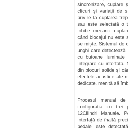
sincronizare, cuplare
clicuri și variații de
privire la cuplarea tr
sau este selectată o t
inhibe mecanic cuplare
când blocajul nu este 
se miște. Sistemul de 
unghi care detectează p
cu butoane iluminate d
integrare cu interfața
din blocuri solide și c
efectele acustice ale m
dedicate, menită să îm
Procesul manual de 
configurația cu trei 
12Cilindri Manuale. 
interfață de înaltă prec
pedalei este detecta