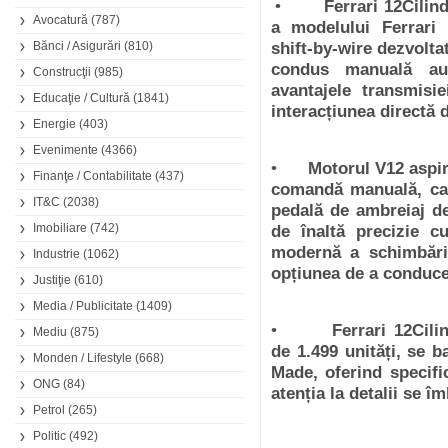
•
Ferrari 12Cilind
Avocatură
(787)
a modelului Ferrari 
Bănci / Asigurări
(810)
shift-by-wire dezvolta
condus manuală aut
Construcţii
(985)
avantajele transmisi
Educaţie / Cultură
(1841)
interacțiunea directă 
Energie
(403)
Evenimente
(4366)
•
Motorul V12 aspir
Finanţe / Contabilitate
(437)
comandă manuală, car
IT&C
(2038)
pedală de ambreiaj d
Imobiliare
(742)
de înaltă precizie c
modernă a schimbării
Industrie
(1062)
opțiunea de a conduc
Justiţie
(610)
Media / Publicitate
(1409)
•
Ferrari 12Cili
Mediu
(875)
de
1.499
unități, se 
Monden / Lifestyle
(668)
Made, oferind specific
ONG
(84)
atenția la detalii se 
Petrol
(265)
Politic
(492)