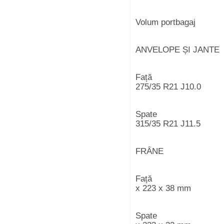
Volum port
ANVELOPE ȘI JANTE
F
275/35 R21 J10.0
S
315/35 R21 J11.5
FRÂNE
Fa
x 223 x 38 mm
Sp