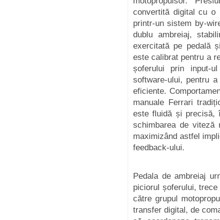
motopropulsor. Presi
convertită digital cu o
printr-un sistem by-wir
dublu ambreiaj, stabil
exercitată pe pedală ș
este calibrat pentru a r
șoferului prin input-u
software-ului, pentru a
eficiente. Comportament
manuale Ferrari tradiț
este fluidă și precisă,
schimbarea de viteză 
maximizând astfel implic
feedback-ului.
Pedala de ambreiaj urm
piciorul șoferului, trec
către grupul motopropul
transfer digital, de com