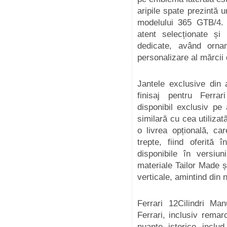
aripile spate prezintă u
modelului 365 GTB/4. 
atent selecționate și
dedicate, având orna
personalizare al mărcii 
Jantele exclusive din a
finisaj pentru Ferra
disponibil exclusiv pe
similară cu cea utiliza
o livrea opțională, c
trepte, fiind oferită
disponibile în versiu
materiale Tailor Made ș
verticale, amintind din 
Ferrari 12Cilindri Ma
Ferrari, inclusiv remar
nuanțe istorice inclu