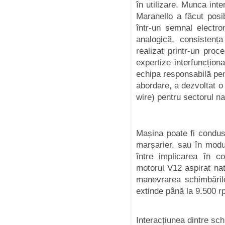
în utilizare. Munca int
Maranello a făcut posib
într-un semnal electro
analogică, consistenț
realizat printr-un pro
expertize interfuncțion
echipa responsabilă pen
abordare, a dezvoltat o 
wire) pentru sectorul na
Mașina poate fi condus
marșarier, sau în modu
între implicarea în co
motorul V12 aspirat nat
manevrarea schimbărilo
extinde până la 9.500 rpm
Interacțiunea dintre sc