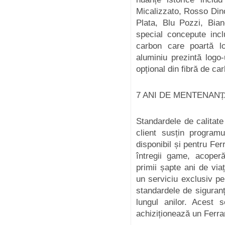
Micalizzato, Rosso Din
Plata, Blu Pozzi, Bian
special concepute incl
carbon care poartă lo
aluminiu prezintă logo
opțional din fibră de ca
7 ANI DE MENTENAN
Ț
Standardele de calitate
client susțin program
disponibil și pentru Fer
întregii game, acoperă
primii șapte ani de via
un serviciu exclusiv pen
standardele de siguran
lungul anilor. Acest s
achiziționează un Ferrar