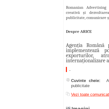
Romanian Advertising
creativă și dezvoltar
publicitate, comunicare 
Despre ARICE
Agenția Română p
implementează po
exporturilor, at
internaționalizare 
.
Cuvinte cheie:
A
publicitate
Vezi toate comunica
Imagini