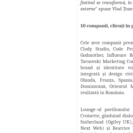
festival se transformă, î
externe
" spune Vlad Țone
10 companii, clienți în
Cele zece companii prez
Clody Studio, Code Pr
Godmother, Influence 
Tarnovski Marketing Con
brand și identitate v
integrată și design civ
Olanda, Franța, Spania
Dominicană, Orientul M
realizată în România.
Lounge-ul pavilionului
Croisette, găzduind dia
Sutherland (Ogilvy UK)
Next Web) și Beatrice 