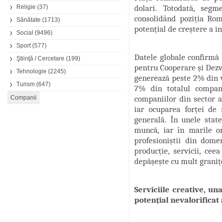
Religie
(37)
dolari. Totodată, segm
consolidând poziția Ro
Sănătate
(1713)
potențial de creștere a i
Social
(9496)
Sport
(577)
Datele globale confirmă 
Ştiinţă / Cercetare
(199)
pentru Cooperare și Dezvo
Tehnologie
(2245)
generează peste 2% din 
Turism
(647)
7% din totalul compani
companiilor din sector a
iar ocuparea forței de
generală. În unele stat
muncă, iar în marile o
profesioniștii din domen
producție, servicii, ceea
depășește cu mult granițe
Serviciile creative, u
potențial nevalorificat