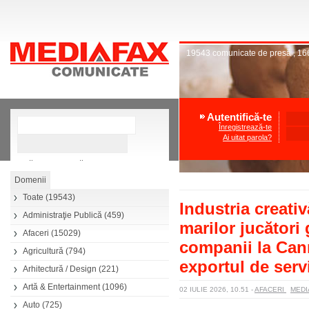
19543
comunicate de presă
,
16
Autentifică-te
Înregistrează-te
Ai uitat parola?
»
Căutare avansată
Toate
(19543)
Industria creati
Administraţie Publică
(459)
marilor jucători 
Afaceri
(15029)
companii la Can
Agricultură
(794)
exportul de servi
Arhitectură / Design
(221)
Artă & Entertainment
(1096)
02 IULIE 2026, 10.51
-
AFACERI
MEDI
Auto
(725)