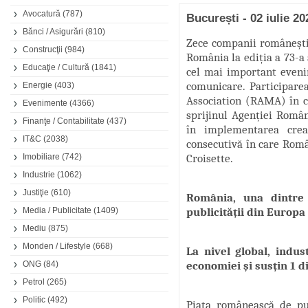
Avocatură
(787)
București - 02 iulie 20
Bănci / Asigurări
(810)
Zece companii românești
Construcţii
(984)
România la ediția a 73-a 
Educaţie / Cultură
(1841)
cel mai important evenim
comunicare. Participare
Energie
(403)
Association (RAMA) în c
Evenimente
(4366)
sprijinul Agenției Român
Finanţe / Contabilitate
(437)
în implementarea crea
IT&C
(2038)
consecutivă în care Româ
Imobiliare
(742)
Croisette.
Industrie
(1062)
Justiţie
(610)
România, una dintre
Media / Publicitate
(1409)
publicității din Europa
Mediu
(875)
Monden / Lifestyle
(668)
La nivel global, indus
ONG
(84)
economiei și susțin 1 d
Petrol
(265)
Politic
(492)
Piața românească de pu