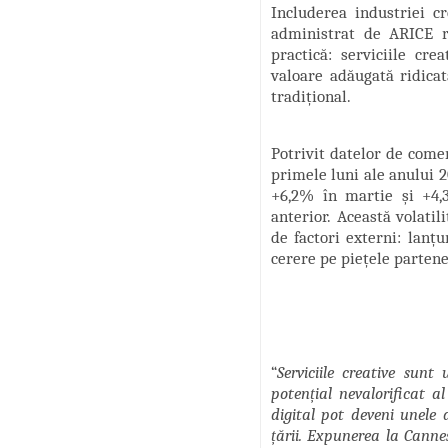
Includerea industriei 
administrat de ARICE r
practică: serviciile cre
valoare adăugată ridica
tradițional.
Potrivit datelor de comer
primele luni ale anului 2
+6,2% în martie și +4,
anterior. Această volatil
de factori externi: lanțu
cerere pe piețele partene
“
Serviciile creative sun
potențial nevalorificat a
digital pot deveni unele 
țării. Expunerea la Cannes