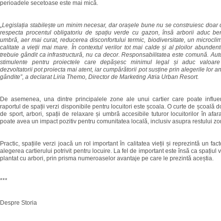
perioadele secetoase este mai mică.
„Legislația stabilește un minim necesar, dar orașele bune nu se construiesc doar 
respecta procentul obligatoriu de spațiu verde cu gazon, însă arborii aduc bene
umbră, aer mai curat, reducerea disconfortului termic, biodiversitate, un microcli
calitate a vieții mai mare. În contextul verilor tot mai calde și al ploilor abunden
trebuie gândit ca infrastructură, nu ca decor. Responsabilitatea este comună. Autor
stimulente pentru proiectele care depășesc minimul legal și aduc valoare
dezvoltatorii pot proiecta mai atent, iar cumpărătorii pot susține prin alegerile lor 
gândite”, a declarat Liria Themo, Director de Marketing Atria Urban Resort.
De asemenea, una dintre principalele zone ale unui cartier care poate influen
raportul de spații verzi disponibile pentru locuitori este școala. O curte de școală d
de sport, arbori, spații de relaxare și umbră accesibile tuturor locuitorilor în afa
poate avea un impact pozitiv pentru comunitatea locală, inclusiv asupra restului zo
Practic, spațiile verzi joacă un rol important în calitatea vieții și reprezintă un fac
alegerea cartierului potrivit pentru locuire. La fel de important este însă ca spațiul 
plantat cu arbori, prin prisma numeroaselor avantaje pe care le prezintă aceștia.
***
Despre Storia