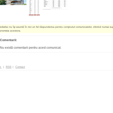
ediafax nu îşi asumă în nici un fel răspunderea pentru conţinutul comunicatelor, oferind numai su
ransmisia acestora.
Comentarii:
Nu există comentarii pentru acest comunicat.
e
|
RSS
|
Contact