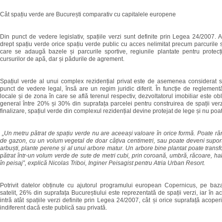
Cât spațiu verde are București comparativ cu capitalele europene
Din punct de vedere legislativ, spațiile verzi sunt definite prin Legea 24/2007. A
drept spațiu verde orice spațiu verde public cu acces nelimitat precum parcurile s
care se adaugă bazele și parcurile sportive, regiunile plantate pentru protecți
cursurilor de apă, dar și pădurile de agrement.
Spațiul verde al unui complex rezidențial privat este de asemenea considerat s
punct de vedere legal, însă are un regim juridic diferit. În funcție de reglementă
locale și de zona în care se află terenul respectiv, dezvoltatorul imobiliar este ob
general între 20% și 30% din suprafața parcelei pentru construirea de spații verz
finalizare, spațiul verde din complexul rezidențial devine protejat de lege și nu poate
„Un metru pătrat de spațiu verde nu are aceeași valoare în orice formă. Poate r
de gazon, cu un volum vegetal de doar câțiva centimetri, sau poate deveni suport
arbuști, plante perene și al unui arbore matur. Un arbore bine plantat poate trans
pătrat într-un volum verde de sute de metri cubi, prin coroană, umbră, răcoare, hab
în peisaj”, explică Nicolas Triboi, Inginer Peisagist pentru Atria Urban Resort.
Potrivit datelor obținute cu ajutorul programului european Copernicus, pe baza
satelit, 26% din suprafața Bucureștiului este reprezentată de spații verzi, iar în a
intră atât spațiile verzi definite prin Legea 24/2007, cât și orice suprafață acoper
indiferent dacă este publică sau privată.