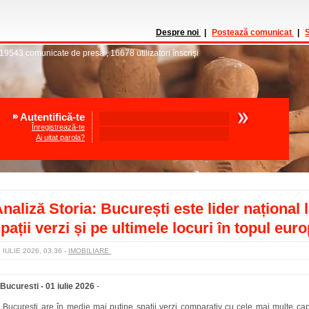
Despre noi
|
Postează comunicat
|
S
19543
comunicate de presă
,
16678
utilizatori înscrişi
Autentifică-te
Înregistrează-te
Ai uitat parola?
naliză Storia: București este lider național 
pații verzi și pe ultimele locuri în topul eur
 IULIE 2026, 03.36
-
IMOBILIARE
Bucuresti - 01 iulie 2026
-
București are în medie mai puține spații verzi comparativ cu cele mai multe cap