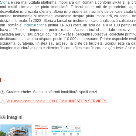
Storia
e cea mai vizitată platformă imobiliară din România conform BRAT și își p
mai multă claritate pe piața imobiliară. E locul unde mii de proprietari, agenț
dezvoltatori își prezintă ofertele. Storia își propune să îi sprijine pe cei care caută l
oferind instrumente și informații valoroase despre piața imobiliară, cu scopul de
decizii informate. În 2022, Storia a lansat un instrument care analizează calitatea vie
din România.
Indexul Storia
(inițial T.R.A.I.) oferă un scor de la 0 la 100 pentru fi
baza a 17 criterii importante pentru români. Acestea includ atât date obiective – 
calitatea aerului sau prețul locuințelor – cât și percepții subiective, colectate printr-
desfășurare, la care au răspuns peste 110.000 de persoane. Printre aspectele ev
siguranța, curățenia, liniștea sau accesul la piste de biciclete. Scopul este ca o
imagine mai clară asupra cartierelor în care trăiesc sau în care se gândesc să se m
.
Cuvinte cheie:
Storia platformă imobiliară spații verzi
Vezi toate comunicatele LION COMMUNICATION SERVICES
Imagini