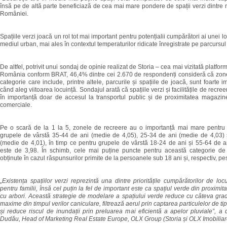
însă pe de altă parte beneficiază de cea mai mare pondere de spații verzi dintre 
României.
Spațiile verzi joacă un rol tot mai important pentru potențialii cumpărători ai unei lo
mediul urban, mai ales în contextul temperaturilor ridicate înregistrate pe parcursul 
De altfel, potrivit unui sondaj de opinie realizat de Storia – cea mai vizitată platfor
România conform BRAT, 46,4% dintre cei 2.670 de respondenți consideră că zone
categorie care include, printre altele, parcurile și spațiile de joacă, sunt foarte 
când aleg viitoarea locuință. Sondajul arată că spațiile verzi și facilitățile de recre
în importanță doar de accesul la transportul public și de proximitatea magazine
comerciale.
Pe o scară de la 1 la 5, zonele de recreere au o importanță mai mare pentru
grupele de vârstă 35-44 de ani (medie de 4,05), 25-34 de ani (medie de 4,03) 
(medie de 4,01), în timp ce pentru grupele de vârstă 18-24 de ani și 55-64 de a
este de 3,98. În schimb, cele mai puține puncte pentru această categorie de 
obținute în cazul răspunsurilor primite de la persoanele sub 18 ani și, respectiv, pe
„Existența spațiilor verzi reprezintă una dintre prioritățile cumpărătorilor de locu
pentru familii, însă cel puțin la fel de important este ca spațiul verde din proximita
cu arbori. Această strategie de modelare a spațiului verde reduce cu câteva gra
maxime din timpul verilor caniculare, filtrează aerul prin captarea particulelor de 
și reduce riscul de inundații prin preluarea mai eficientă a apelor pluviale”, a
Dudău, Head of Marketing Real Estate Europe, OLX Group (Storia și OLX Imobiliar