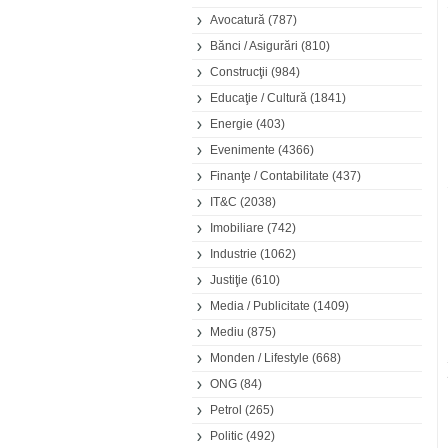
Avocatură
(787)
Bănci / Asigurări
(810)
Construcţii
(984)
Educaţie / Cultură
(1841)
Energie
(403)
Evenimente
(4366)
Finanţe / Contabilitate
(437)
IT&C
(2038)
Imobiliare
(742)
Industrie
(1062)
Justiţie
(610)
Media / Publicitate
(1409)
Mediu
(875)
Monden / Lifestyle
(668)
ONG
(84)
Petrol
(265)
Politic
(492)