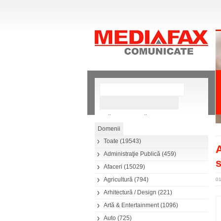
»
Căutare avansată
Toate
(19543)
A
Administraţie Publică
(459)
s
Afaceri
(15029)
Agricultură
(794)
01
Arhitectură / Design
(221)
Artă & Entertainment
(1096)
Auto
(725)