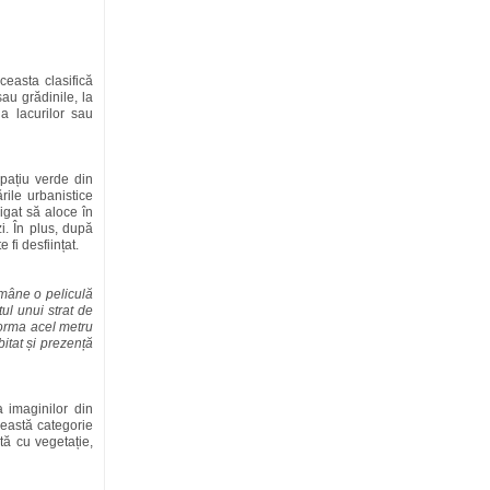
ceasta clasifică
au grădinile, la
a lacurilor sau
pațiu verde din
rile urbanistice
ligat să aloce în
i. În plus, după
 fi desființat.
ămâne o peliculă
ul unui strat de
forma acel metru
itat și prezență
 imaginilor din
ceastă categorie
ită cu vegetație,