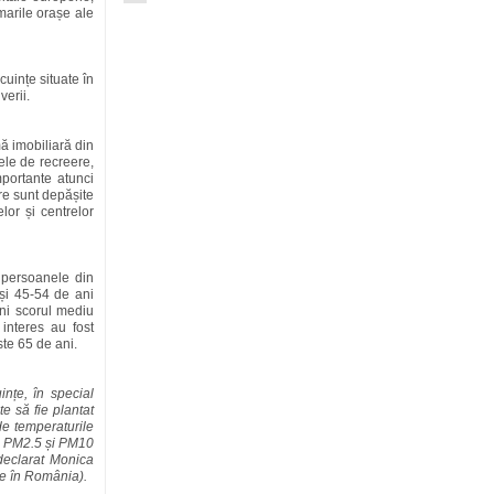
marile orașe ale
cuințe situate în
verii.
mă imobiliară din
le de recreere,
importante atunci
ere sunt depășite
lor și centrelor
 persoanele din
și 45-54 de ani
ni scorul mediu
interes au fost
ste 65 de ani.
ințe, în special
te să fie plantat
de temperaturile
tip PM2.5 și PM10
 declarat Monica
e în România).