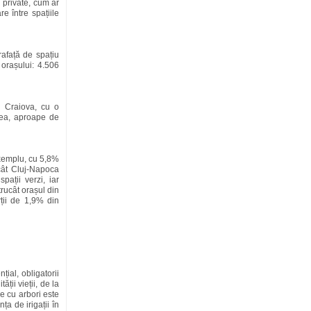
 private, cum ar
re între spațiile
afață de spațiu
 orașului: 4.506
e Craiova, cu o
nea, aproape de
 exemplu, cu 5,8%
ecât Cluj-Napoca
ații verzi, iar
trucât orașul din
rții de 1,9% din
țial, obligatorii
ții vieții, de la
de cu arbori este
ța de irigații în