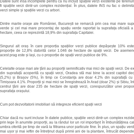
Datele sunt însă incomplete pentru că nu includ spațiile verzi existente pe terenuri
fi spațiile verzi dintr-un complex rezidențial. În plus, datele INS nu fac o delimita
verzi simple și spațiile verzi cu arbori.
Dintre marile orașe ale României, București se remarcă prin cea mai mare supr
verde și cel mai mare procentaj de spațiu verde raportat la suprafața oficială a
hectare, ceea ce reprezintă 18,9% din suprafața Capitalei.
Singurul alt oraș în care proporția spațiilor verzi publice depășește 10% est
proporție de 12,8% datorită celor 1.046 de hectare de spații verzi. De aseme
acest prag este și Iași, cu o proporție de spații verzi publice de 9%.
Celelalte orașe mari ale țării au proporții semnificativ mai mici de spații verzi. De
din suprafață acoperită cu spații verzi, Oradea stă mai bine la acest capitol d
(5,2%) și Brașov (5%), în timp ce Constanța are doar 4.2% din suprafață cu sp
Timișoara 4.1%. Proporții și mai mici se înregistrează în Arad (doar 2%) și Sibiu, în
centrul țării are doar 235 de hectare de spații verzi, corespunzător unei propo
suprafața orașului.
Cum pot dezvoltatorii imobiliari să integreze eficient spații verzi
Chiar dacă nu sunt incluse în datele publice, spațiile verzi dintr-un complex reziden
prin lege în anumite proporții, au la rândul lor un rol important în îmbunătățirea calită
umbra oferită pe timp de vară la filtrarea unor particule fine. În plus, un spațiu ver
mai ușor și mai ieftin de întreținut după primii ani de la plantare, întrucât dependen