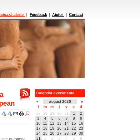
etează alerte
|
Feedback
|
Ajutor
|
Contact
la
Calendar evenimente
opean
«
august 2026
»
l
m
m
j
v
s
d
27
28
29
30
31
1
2
3
4
5
6
7
8
9
10
11
12
13
14
15
16
17
18
19
20
21
22
23
24
25
26
27
28
29
30
31
1
2
3
4
5
6
itale europene,