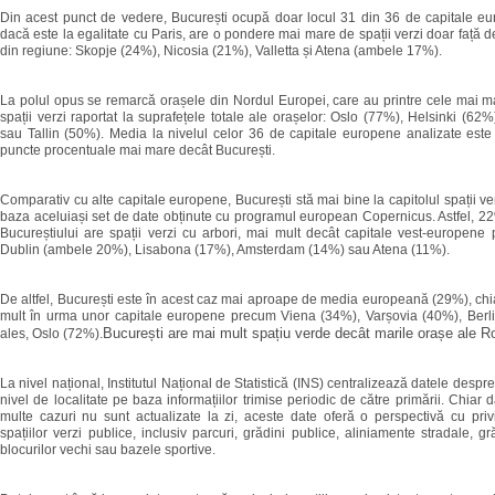
Din acest punct de vedere, București ocupă doar locul 31 din 36 de capitale eur
dacă este la egalitate cu Paris, are o pondere mai mare de spații verzi doar față d
din regiune: Skopje (24%), Nicosia (21%), Valletta și Atena (ambele 17%).
La polul opus se remarcă orașele din Nordul Europei, care au printre cele mai m
spații verzi raportat la suprafețele totale ale orașelor: Oslo (77%), Helsinki (62%
sau Tallin (50%). Media la nivelul celor 36 de capitale europene analizate est
puncte procentuale mai mare decât București.
Comparativ cu alte capitale europene, București stă mai bine la capitolul spații ver
baza aceluiași set de date obținute cu programul european Copernicus. Astfel, 2
Bucureștiului are spații verzi cu arbori, mai mult decât capitale vest-europene
Dublin (ambele 20%), Lisabona (17%), Amsterdam (14%) sau Atena (11%).
De altfel, București este în acest caz mai aproape de media europeană (29%), ch
mult în urma unor capitale europene precum Viena (34%), Varșovia (40%), Berli
București are mai mult spațiu verde decât marile orașe ale R
ales, Oslo (72%).
La nivel național, Institutul Național de Statistică (INS) centralizează datele despre 
nivel de localitate pe baza informațiilor trimise periodic de către primării. Chiar 
multe cazuri nu sunt actualizate la zi, aceste date oferă o perspectivă cu priv
spațiilor verzi publice, inclusiv parcuri, grădini publice, aliniamente stradale, gr
blocurilor vechi sau bazele sportive.