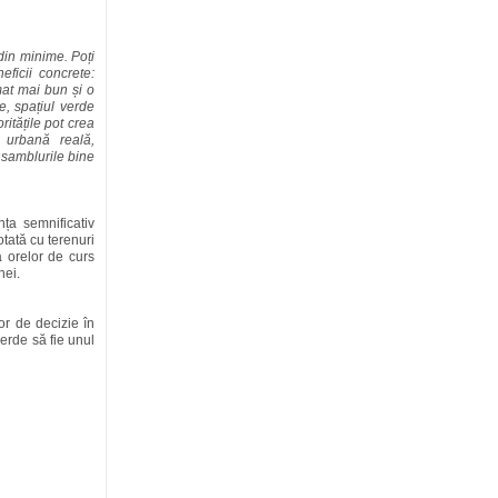
din minime. Poți
ficii concrete:
mat mai bun și o
te, spațiul verde
itățile pot crea
 urbană reală,
ansamblurile bine
ța semnificativ
otată cu terenuri
ra orelor de curs
nei.
tor de decizie în
verde să fie unul