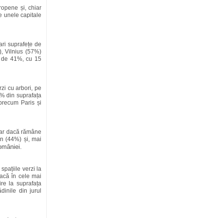
opene și, chiar
e unele capitale
ari suprafețe de
), Vilnius (57%)
e de 41%, cu 15
zi cu arbori, pe
2% din suprafața
 precum Paris și
iar dacă rămâne
n (44%) și, mai
omâniei.
spațiile verzi la
dacă în cele mai
ire la suprafața
ădinile din jurul