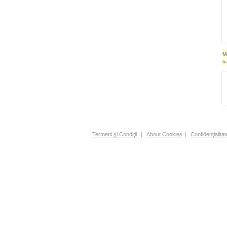
M
t
Termeni şi Condiţii
|
About Cookies
|
Confidenţialitat