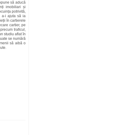
ropune să aducă
i imobiliari și
ocuința potrivită,
 a-i ajuta să ia
ții în cartierele
ecare cartier, pe
precum traficul,
un studiu aflat în
aluate se numără
amenii să aibă o
ute.