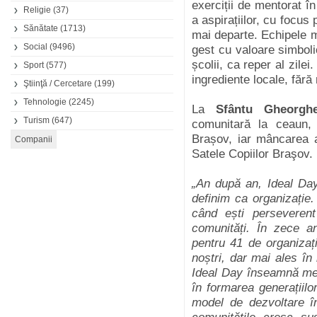
exerciții de mentorat în
Religie
(37)
a aspirațiilor, cu focus 
Sănătate
(1713)
mai departe. Echipele m
Social
(9496)
gest cu valoare simboli
școlii, ca reper al zile
Sport
(577)
ingrediente locale, fără 
Ştiinţă / Cercetare
(199)
Tehnologie
(2245)
La
Sfântu Gheorgh
Turism
(647)
comunitară la ceaun,
Brașov, iar mâncarea a 
Satele Copiilor Braşov.
„An după an, Ideal Day
definim ca organizație
când ești perseverent
comunități. În zece a
pentru 41 de organizați
noștri, dar mai ales în 
Ideal Day înseamnă ment
în formarea generațiilor
model de dezvoltare în