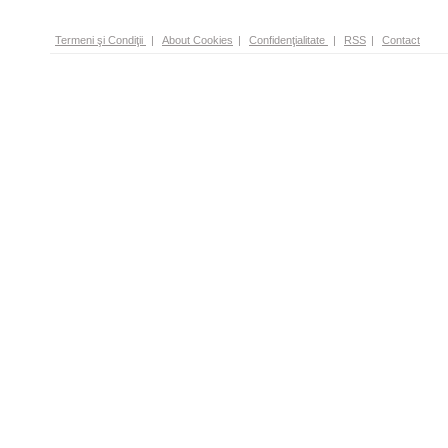
Termeni şi Condiţii
|
About Cookies
|
Confidenţialitate
|
RSS
|
Contact