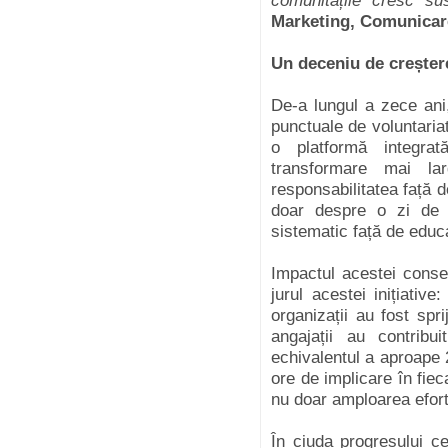
comunitățile cresc sus
Marketing, Comunicar
Un deceniu de creșter
De-a lungul a zece ani
punctuale de voluntariat
o platformă integra
transformare mai l
responsabilitatea față 
doar despre o zi de 
sistematic față de educa
Impactul acestei consec
jurul acestei inițiati
organizații au fost spri
angajații au contrib
echivalentul a aproape
ore de implicare în fie
nu doar amploarea efortul
În ciuda progresului c