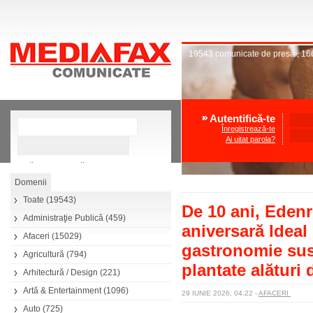
19543
comunicate de presă
,
16
Autentifică-te
Înregistrează-te
Ai uitat parola?
»
Căutare avansată
Toate
(19543)
De 10 ani, Edenr
Administraţie Publică
(459)
aniversară Ideal 
Afaceri
(15029)
gastronomie sust
Agricultură
(794)
plantate alături 
Arhitectură / Design
(221)
Artă & Entertainment
(1096)
29 IUNIE 2026, 04.22
-
AFACERI
Auto
(725)