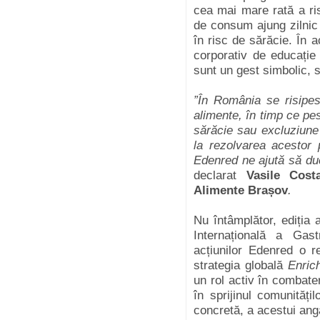
cea mai mare rată a ri
de consum ajung zilnic 
în risc de sărăcie. În 
corporativ de educație
sunt un gest simbolic, s
”În România se risipe
alimente, în timp ce pe
sărăcie sau excluziune
la rezolvarea acestor
Edenred ne ajută să du
declarat
Vasile Cost
Alimente Brașov
.
Nu întâmplător, ediția
Internațională a Gas
acțiunilor Edenred o r
strategia globală
Enric
un rol activ în combater
în sprijinul comunități
concretă, a acestui an