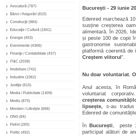
Avocatură
(787)
București - 29 iunie 2
Bănci / Asigurări
(810)
Edenred marchează 10 an
Construcţii
(984)
susține creșterea oame
Educaţie / Cultură
(1841)
alimentară. În 2026, I
și peste 100 de copii în
Energie
(403)
gastronomie sustenabi
Evenimente
(4366)
platformă coerentă de 
Finanţe / Contabilitate
(437)
Creștem viitorul
”.
IT&C
(2038)
Imobiliare
(742)
Nu doar voluntariat. O 
Industrie
(1062)
Justiţie
(610)
Anul acesta, în Româ
Media / Publicitate
(1409)
voluntariat corporati
creșterea comunitățil
Mediu
(875)
lipsește,
s-au tradus 
Monden / Lifestyle
(668)
Edenred de comunitățile
ONG
(84)
Petrol
(265)
În
București
, peste 1
participat alături de a
Politic
(492)