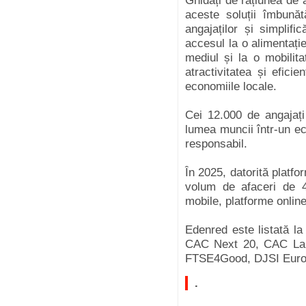
Ghidați de rațiunea de 
aceste soluții îmbună
angajaților și simplifi
accesul la o alimentaț
mediul și la o mobilit
atractivitatea și efici
economiile locale.
Cei 12.000 de angajați
lumea muncii într-un ec
responsabil.
În 2025, datorită platf
volum de afaceri de 49
mobile, platforme online
Edenred este listată la
CAC Next 20, CAC Lar
FTSE4Good, DJSI Europ
.