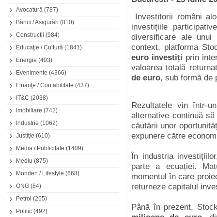
Avocatură
(787)
Investitorii români alo
Bănci / Asigurări
(810)
investițiile participat
Construcţii
(984)
diversificare ale unu
context, platforma Sto
Educaţie / Cultură
(1841)
euro investiți
prin int
Energie
(403)
valoarea totală returna
Evenimente
(4366)
de euro
, sub formă de p
Finanţe / Contabilitate
(437)
IT&C
(2038)
Rezultatele vin într-u
Imobiliare
(742)
alternative continuă să
Industrie
(1062)
căutării unor oportunită
expunere către economi
Justiţie
(610)
Media / Publicitate
(1409)
În industria investițiil
Mediu
(875)
parte a ecuației. Mat
Monden / Lifestyle
(668)
momentul în care proiec
returneze capitalul inves
ONG
(84)
Petrol
(265)
Până în prezent, Stock.
Politic
(492)