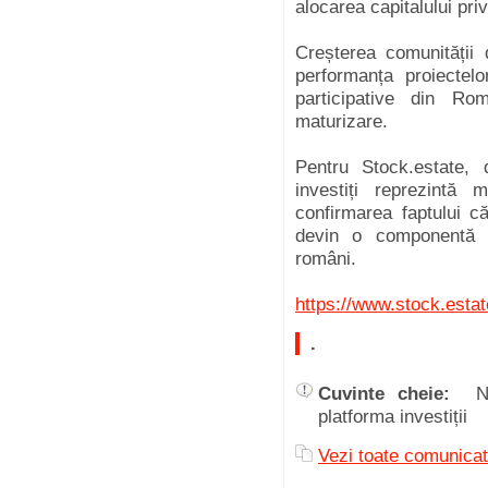
alocarea capitalului priv
Creșterea comunității de
performanța proiectelor
participative din Ro
maturizare.
Pentru Stock.estate,
investiți reprezintă
confirmarea faptului că
devin o componentă to
români.
https://www.stock.estat
.
Cuvinte cheie:
N
platforma investiții
Vezi toate comun