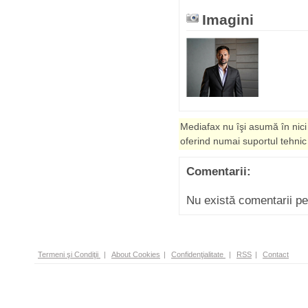
Imagini
Mediafax nu îşi asumă în nici
oferind numai suportul tehnic
Comentarii:
Nu există comentarii p
Termeni şi Condiţii
|
About Cookies
|
Confidenţialitate
|
RSS
|
Contact