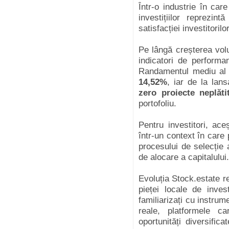
Într-o industrie în car
investițiilor reprezin
satisfacției investitoril
Pe lângă creșterea vol
indicatori de performan
Randamentul mediu al in
14,52%
, iar de la lan
zero proiecte neplăti
portofoliu.
Pentru investitori, ace
într-un context în care p
procesului de selecție a
de alocare a capitalului.
Evoluția Stock.estate r
pieței locale de inves
familiarizați cu instrum
reale, platformele ca
oportunități diversifi