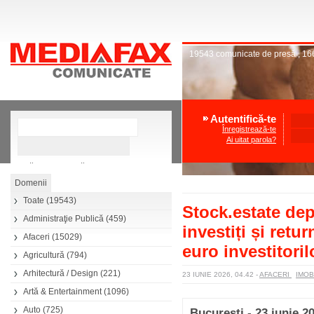
19543
comunicate de presă
,
16
Autentifică-te
Înregistrează-te
Ai uitat parola?
»
Căutare avansată
Toate
(19543)
Stock.estate dep
Administraţie Publică
(459)
investiți și retu
Afaceri
(15029)
euro investitoril
Agricultură
(794)
Arhitectură / Design
(221)
23 IUNIE 2026, 04.42
-
AFACERI
IMOB
Artă & Entertainment
(1096)
Auto
(725)
Bucuresti - 23 iunie 2