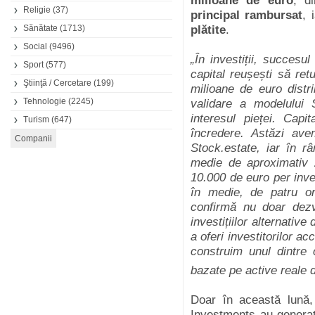
milioane de euro
, d
Religie
(37)
principal rambursat
, 
Sănătate
(1713)
plătite
.
Social
(9496)
„În investiții, succesul
Sport
(577)
capital reușești să ret
Ştiinţă / Cercetare
(199)
milioane de euro distr
Tehnologie
(2245)
validare a modelului 
interesul pieței. Capi
Turism
(647)
încredere. Astăzi ave
Stock.estate, iar în râ
medie de aproximativ
10.000 de euro per inves
în medie, de patru or
confirmă nu doar dezvo
investițiilor alternati
a oferi investitorilor ac
construim unul dintre 
bazate pe active reale d
Doar în această lună,
Investments au generat