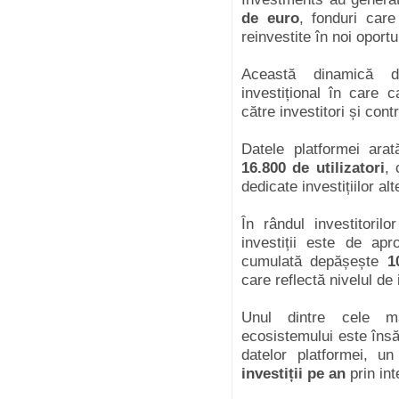
de euro
, fonduri care
reinvestite în noi oportu
Această dinamică d
investițional în care c
către investitori și cont
Datele platformei ara
16.800 de utilizatori
, 
dedicate investițiilor a
În rândul investitoril
investiții este de ap
cumulată depășește
1
care reflectă nivelul de 
Unul dintre cele ma
ecosistemului este însă 
datelor platformei, u
investiții pe an
prin int