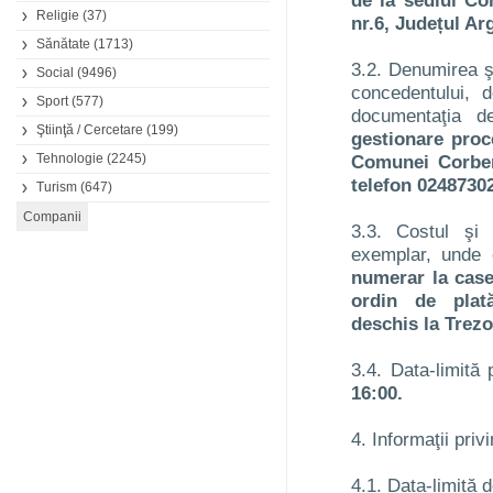
de la sediul Co
Religie
(37)
nr.6, Județul Ar
Sănătate
(1713)
3.2. Denumirea şi
Social
(9496)
concedentului, 
Sport
(577)
documentaţia d
Ştiinţă / Cercetare
(199)
gestionare proc
Tehnologie
(2245)
Comunei Corbeni
telefon 0248730
Turism
(647)
3.3. Costul şi 
exemplar, unde
numerar la case
ordin de plat
deschis la Trezo
3.4. Data-limită p
16:00.
4. Informaţii privi
4.1. Data-limită 