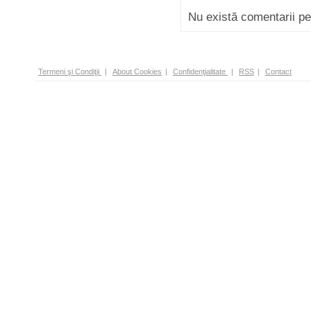
Nu există comentarii p
Termeni şi Condiţii
|
About Cookies
|
Confidenţialitate
|
RSS
|
Contact