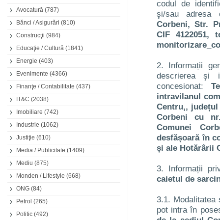
codul de identif
Avocatură
(787)
şi/sau adresa
Bănci / Asigurări
(810)
Corbeni, Str. P
CIF 4122051, t
Construcţii
(984)
monitorizare_c
Educaţie / Cultură
(1841)
Energie
(403)
2. Informații ge
Evenimente
(4366)
descrierea şi 
concesionat:
T
Finanţe / Contabilitate
(437)
intravilanul com
IT&C
(2038)
Centru,, județu
Imobiliare
(742)
Corbeni cu nr
Industrie
(1062)
Comunei Corbe
desfășoară în c
Justiţie
(610)
și ale Hotărârii 
Media / Publicitate
(1409)
Mediu
(875)
3. Informații pr
Monden / Lifestyle
(668)
caietul de sarcin
ONG
(84)
3.1. Modalitatea 
Petrol
(265)
pot intra în pose
Politic
(492)