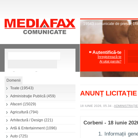
19543
comunicate de presă
,
16
Autentifică-te
Înregistrează-te
Ai uitat parola?
»
Căutare avansată
Toate
(19543)
ANUNȚ LICITAȚI
Administraţie Publică
(459)
Afaceri
(15029)
18 IUNIE 2026, 05.34
-
ADMINISTRAŢI
Agricultură
(794)
Arhitectură / Design
(221)
Corbeni - 18 iunie 202
Artă & Entertainment
(1096)
1. Informații gen
Auto
(725)