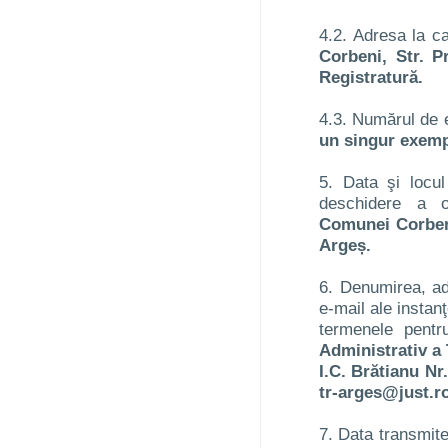
4.2. Adresa la c
Corbeni, Str. P
Registratură.
4.3. Numărul de e
un singur exempl
5. Data şi locu
deschidere a o
Comunei Corbeni
Argeș.
6. Denumirea, ad
e-mail ale instanţ
termenele pentr
Administrativ a 
I.C. Brătianu Nr.
tr-arges@just.ro
7. Data transmiteri