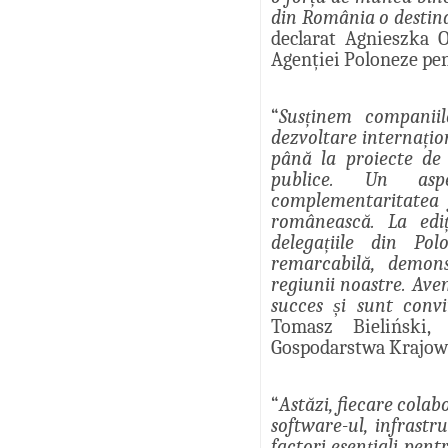
din România o destinaț
declarat Agnieszka O
Agenției Poloneze pen
“
Susținem companiil
dezvoltare internațion
până la proiecte de
publice. Un asp
complementaritatea 
românească. La ed
delegațiile din P
remarcabilă, demons
regiunii noastre. Av
succes și sunt conv
Tomasz Bieliński, 
Gospodarstwa Krajow
“
Astăzi, fiecare colab
software-ul, infrastr
factori esențiali pen