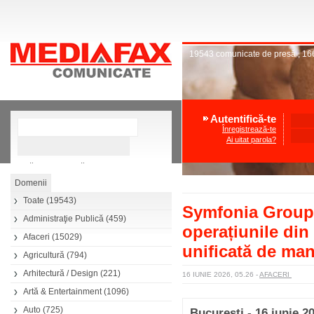
19543
comunicate de presă
,
16
Autentifică-te
Înregistrează-te
Ai uitat parola?
»
Căutare avansată
Toate
(19543)
Symfonia Group 
Administraţie Publică
(459)
operațiunile di
Afaceri
(15029)
unificată de ma
Agricultură
(794)
Arhitectură / Design
(221)
16 IUNIE 2026, 05.26
-
AFACERI
Artă & Entertainment
(1096)
Auto
(725)
București - 16 iunie 2