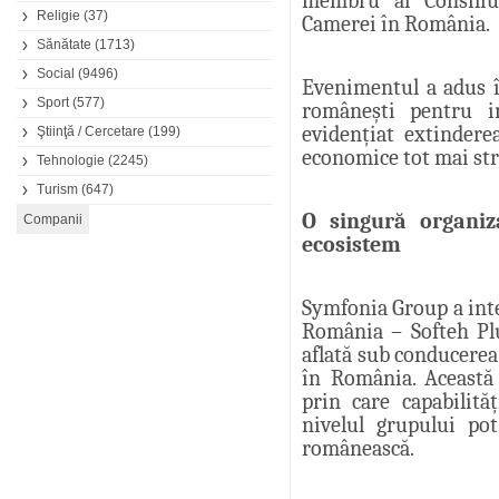
membru al Consiliu
Religie
(37)
Camerei în România.
Sănătate
(1713)
Social
(9496)
Evenimentul a adus î
Sport
(577)
românești pentru in
evidențiat extindere
Ştiinţă / Cercetare
(199)
economice tot mai strâ
Tehnologie
(2245)
Turism
(647)
O singură organiz
ecosistem
Symfonia Group a inte
România – Softeh Plu
aflată sub conducerea
în România. Această 
prin care capabilităț
nivelul grupului po
românească.