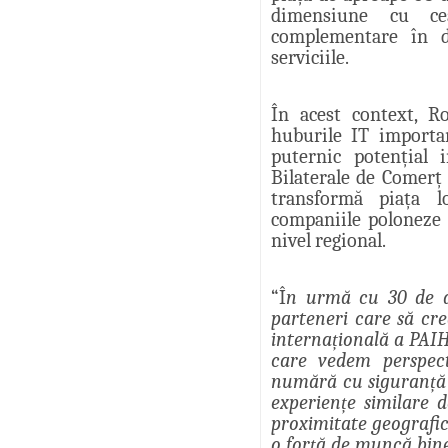
dimensiune cu cea
complementare în d
serviciile.
În acest context, R
huburile IT importa
puternic potențial i
Bilaterale de Comerț
transformă piața l
companiile poloneze 
nivel regional.
“Î
n urmă cu 30 de an
parteneri care să cre
internațională a PAI
care vedem perspect
numără cu siguranță 
experiențe similare 
proximitate geografic
o forță de muncă bine