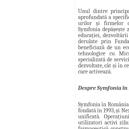
Unul dintre principa
aprofundată a specifi
urilor și firmelor 
Symfonia depășește z
educației, dezvoltări
derulate prin Funda
beneficiază de un eco
tehnologice cu Mi
specializată de servic
dezvoltate, cât și în 
care activează.
Despre Symfonia î
Symfonia în România r
fondată în 1993, și Ne
unificată. Operațiu
utilizatori activi zi
farmaceutică, construcț