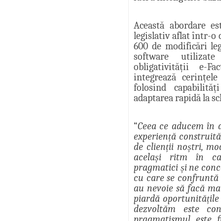
Această abordare es
legislativ aflat într-
600 de modificări leg
software utilizat
obligativității e-
integrează cerințel
folosind capabilită
adaptarea rapidă la s
“
Ceea ce aducem în a
experiență construit
de clienții noștri, mo
același ritm în c
pragmatici și ne con
cu care se confruntă
au nevoie să facă mai
piardă oportunitățile
dezvoltăm este con
pragmatismul este fi