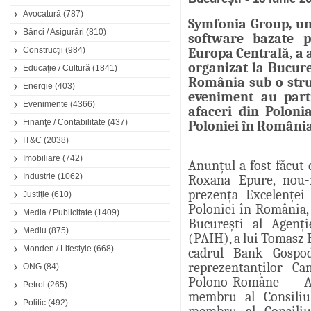
Avocatură
(787)
Symfonia Group, unu
Bănci / Asigurări
(810)
software bazate pe
Construcţii
(984)
Europa Centrală, a 
organizat la Bucure
Educaţie / Cultură
(1841)
România sub o stru
Energie
(403)
eveniment au parti
Evenimente
(4366)
afaceri din Polon
Finanţe / Contabilitate
(437)
Poloniei în România
IT&C
(2038)
Imobiliare
(742)
Anunțul a fost făcut 
Industrie
(1062)
Roxana Epure, nou
prezența Excelenței
Justiţie
(610)
Poloniei în România, 
Media / Publicitate
(1409)
București al Agenți
Mediu
(875)
(PAIH), a lui Tomasz 
Monden / Lifestyle
(668)
cadrul Bank Gospo
reprezentanților Ca
ONG
(84)
Polono-Române – Ad
Petrol
(265)
membru al Consiliul
Politic
(492)