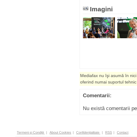
Imagini
Mediafax nu îşi asumă în nici
oferind numai suportul tehnic
Comentarii:
Nu există comentarii p
Termeni şi Condiţii
|
About Cookies
|
Confidenţialitate
|
RSS
|
Contact