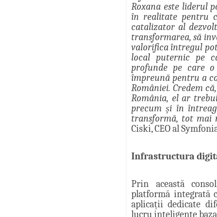
Roxana este liderul p
în realitate pentru
catalizator al dezvol
transformarea, să inv
valorifica întregul p
local puternic pe c
profunde pe care o
împreună pentru a co
României. Credem că,
România, el ar trebui
precum și în întrea
transformă, tot mai m
Ciski, CEO al Symfoni
Infrastructura digi
Prin această conso
platformă integrată c
aplicații dedicate di
lucru inteligente bazat