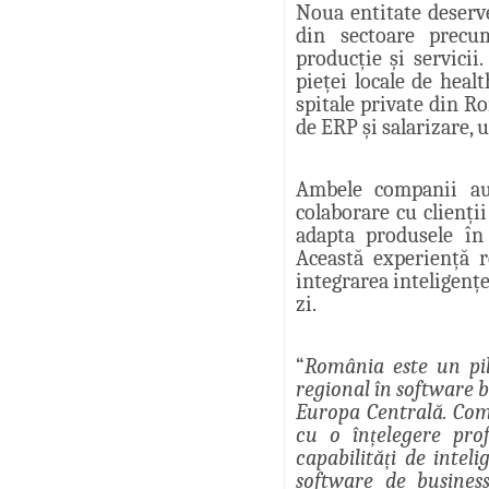
Noua entitate deserve
din sectoare precum
producție și servicii
pieței locale de heal
spitale private din R
de ERP și salarizare, 
Ambele companii au
colaborare cu clienții
adapta produsele în 
Această experiență r
integrarea inteligențe
zi.
“
România este un pi
regional în software b
Europa Centrală. Co
cu o înțelegere pro
capabilități de inteli
software de busines