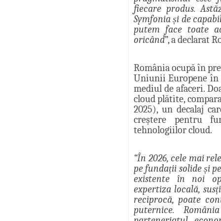
fiecare produs. Ast
Symfonia și de capabili
putem face toate ac
oricând
”, a declarat
România ocupă în prez
Uniunii Europene în c
mediul de afaceri. Do
cloud plătite, compar
2025), un decalaj ca
creștere pentru fu
tehnologiilor cloud.
“În 2026, cele mai rel
pe fundații solide și 
existente în noi o
expertiza locală, sus
reciprocă, poate con
puternice. România
parteneriatul econ