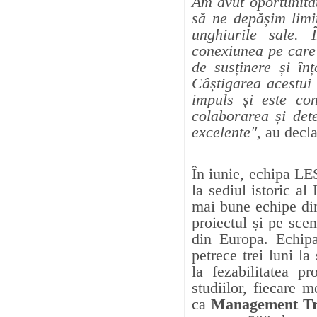
Am avut oportunitat
să ne depășim limit
unghiurile sale.
conexiunea pe care 
de susținere și înț
Câștigarea acestui
impuls și este co
colaborarea și det
excelente",
au decl
În iunie, echipa
la sediul istoric al
mai bune echipe din
proiectul și pe sce
din Europa. Echipa
petrece trei luni la
la fezabilitatea p
studiilor, fiecare
ca
Management Tr