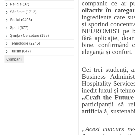
companie ce ar p
Religie
(37)
olfactiv în catego
Sănătate
(1713)
ingrediente care su
Social
(9496)
și sporind concentra
Sport
(577)
NEUROMIST pe brăța
Ştiinţă / Cercetare
(199)
fără aplicație, doa
bine, confirmând c
Tehnologie
(2245)
eleganță și confort.
Turism
(647)
Cei trei studenți, a
Business Administ
Hospitality Service
inedit luxul și tehn
„Craft the Futur
participanții să r
artificială, sustenab
„Acest concurs ne-