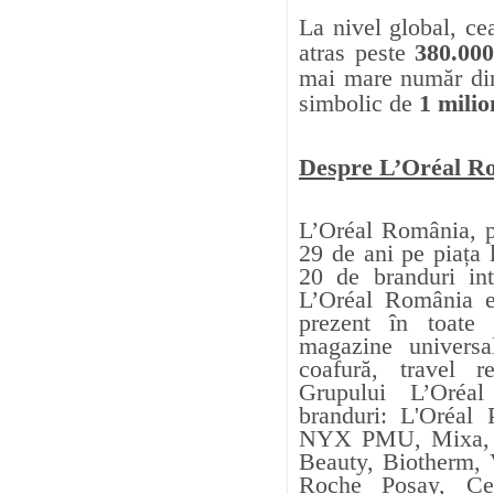
La nivel global, ce
atras peste
380.000
mai mare număr din
simbolic de
1 milio
Despre L’Oréal R
L’Oréal România, p
29 de ani pe piața 
20 de branduri int
L’Oréal România es
prezent în toate 
magazine universa
coafură, travel r
Grupului L’Oréa
branduri: L'Oréal
NYX PMU, Mixa, L
Beauty, Biotherm, 
Roche Posay, Cer