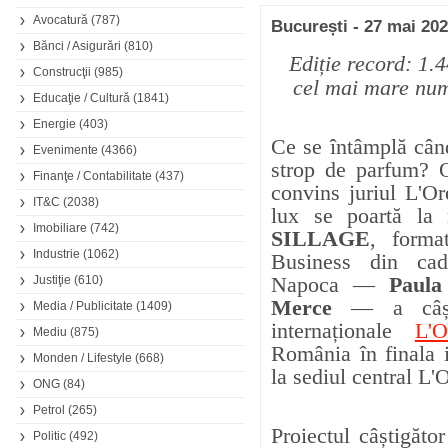
Avocatură
(787)
București - 27 mai 20
Bănci / Asigurări
(810)
Ediție record: 1.4
Construcţii
(985)
cel mai mare num
Educaţie / Cultură
(1841)
Energie
(403)
Ce se întâmplă când
Evenimente
(4366)
strop de parfum?
Finanţe / Contabilitate
(437)
convins juriul L'O
IT&C
(2038)
lux se poartă la
Imobiliare
(742)
SILLAGE
, forma
Industrie
(1062)
Business din cadr
Napoca —
Paula
Justiţie
(610)
Merce
— a câștig
Media / Publicitate
(1409)
internaționale
L'O
Mediu
(875)
România în finala i
Monden / Lifestyle
(668)
la sediul central L'O
ONG
(84)
Petrol
(265)
Proiectul câștigăt
Politic
(492)