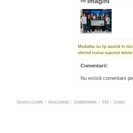
Imagini
Mediafax nu îşi asumă în nici
oferind numai suportul tehnic
Comentarii:
Nu există comentarii p
Termeni şi Condiţii
|
About Cookies
|
Confidenţialitate
|
RSS
|
Contact