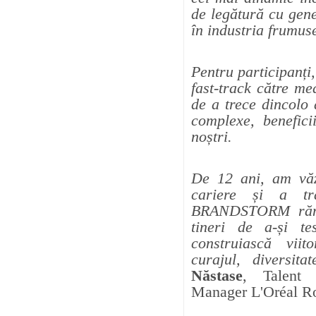
de legătură cu gene
în industria frumuse
Pentru participan
fast-track către me
de a trece dincolo 
complexe, benefici
noștri.
De 12 ani, am văz
cariere și a tr
BRANDSTORM rămân
tineri de a-și t
construiască viit
curajul, diversita
Năstase
, Talent 
Manager L'Oréal R