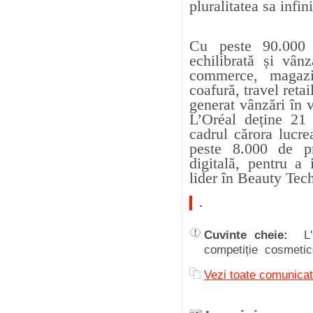
pluralitatea sa infini
Cu peste 90.000 
echilibrată și v
â
nz
commerce, magazi
coafură, travel reta
generat vânzări în 
L’Oréal deține 21 
cadrul cărora lucr
peste 8.000 de pr
digitală, pentru a 
lider
î
n Beauty Tec
.
Cuvinte cheie:
L
competiție cosmeti
Vezi toate comuni