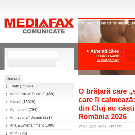
19544
comunicate de presă
,
16
Autentifică-te
Înregistrează-te
Ai uitat parola?
»
Căutare avansată
Toate
(19544)
O brățară care „
Administraţie Publică
(459)
care îl calmează:
Afaceri
(15029)
din Cluj au câșt
Agricultură
(794)
România 2026
Arhitectură / Design
(221)
Artă & Entertainment
(1096)
27 MAI 2026, 06.02
-
AFACERI
Auto
(725)