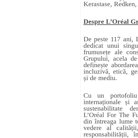
Kerastase, Redken, 
Despre L’Oréal G
De peste 117 ani, 
dedicat unui singur
frumusețe ale con
Grupului, acela d
definește abordare
incluziv
ă
, etic
ă
, ge
și de mediu.
Cu un portofoli
internaționale și
sustenabilitate d
L’Oréal For The Fu
din întreaga lume 
vedere al calității
responsabilității,
î