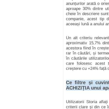
anunțurilor arată o orie
aproape 30% dintre uti
cheie în descriere sunt
companie, acest tip d
aceeași lună a anului an
Un alt criteriu releva
aproximativ 15,7% dintr
acestora fiind în creșt
rar în căutări, și terme
în căutările utilizatori
care folosesc acest ti
creștere cu +24% față d
Ce filtre și cuvi
ACHIZIȚIA unui ap
Utilizatorii Storia af
criterii clare și din ce