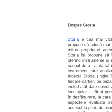
Despre Storia
Storia
e cea mai vizit
propune să aducă mai mu
mii de proprietari, agenț
Storia își propune să î
oferind instrumente și 
scopul de a-i ajuta să 
instrument care analize
Indexul Storia (iniția
fiecare cartier, pe baz
includ atât date obiecti
locuințelor – cât și per
în desfășurare, la car
aspectele evaluate s
accesul la piste de bic