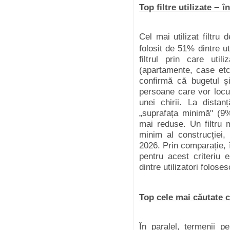
–
Top filtre utilizate
în
Cel mai utilizat filtru 
folosit de 51% dintre ut
filtrul prin care util
(apartamente, case et
confirmă că bugetul ș
persoane care vor locui 
unei chirii. La dista
„suprafața minimă" (9%
mai reduse. Un filtru m
minim al construcției, 
2026. Prin comparație, 
pentru acest criteriu 
dintre utilizatori foloses
Top cele mai căutate 
În paralel, termenii pe