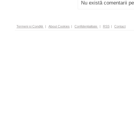
Nu există comentarii p
Termeni şi Condiţii
|
About Cookies
|
Confidenţialitate
|
RSS
|
Contact