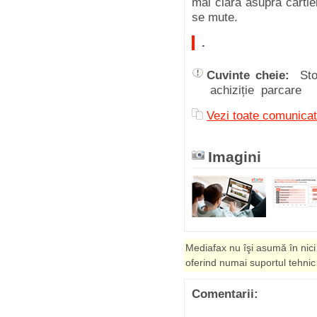
mai clară asupra cartie
se mute.
.
Cuvinte cheie:
Sto
achiziție parcare
Vezi toate comuni
Imagini
Mediafax nu îşi asumă în nici
oferind numai suportul tehnic
Comentarii: