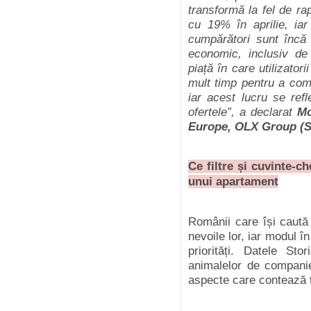
transformă la fel de rap
cu 19% în aprilie, ia
cumpărători sunt încă 
economic, inclusiv d
piață în care utilizator
mult timp pentru a comp
iar acest lucru se refl
ofertele”, a declarat
Mo
Europe, OLX Group (St
Ce filtre și cuvinte-
unui apartament
Românii care își caută 
nevoile lor, iar modul î
priorități. Datele St
animalelor de companie
aspecte care contează t