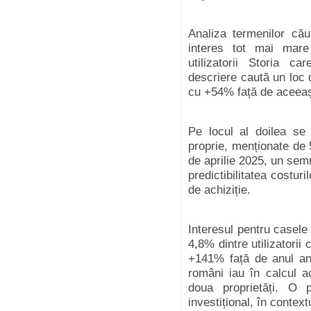
Analiza termenilor cău
interes tot mai mare 
utilizatorii Storia c
descriere caută un loc d
cu +54% față de aceeași
Pe locul al doilea se 
proprie, menționate de 
de aprilie 2025,
un semn
predictibilitatea costur
de achiziție.
Interesul pentru casele
4,8% dintre utilizatorii 
+141% față de anul ant
români iau în calcul a
doua proprietăți. O 
investițional, în contextul