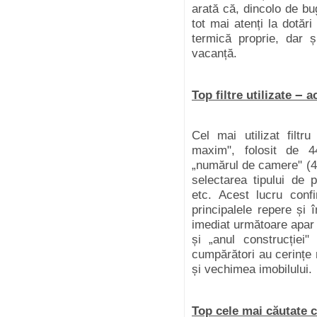
arată că, dincolo de b
tot mai atenți la dotăr
termică proprie, dar 
vacanță.
–
Top filtre utilizate
ac
Cel mai utilizat filtr
maxim", folosit de 4
„numărul de camere" (43
selectarea tipului de 
etc. Acest lucru confi
principalele repere și î
imediat următoare apar
și „anul construcției
cumpărători au cerințe 
și vechimea imobilului.
Top cele mai căutate 