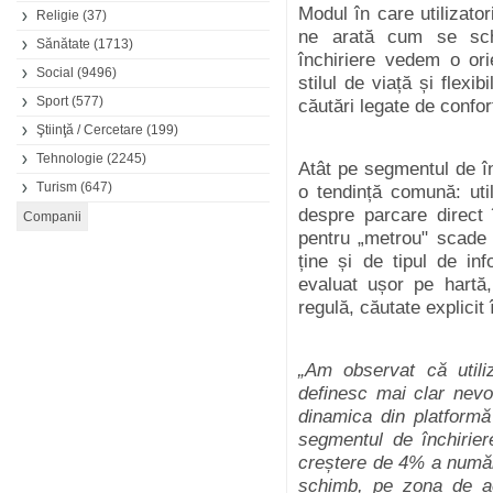
Modul în care utilizatori
Religie
(37)
ne arată cum se sch
Sănătate
(1713)
închiriere vedem o ori
Social
(9496)
stilul de viață și flexib
Sport
(577)
căutări legate de confor
Ştiinţă / Cercetare
(199)
Tehnologie
(2245)
Atât pe segmentul de înc
Turism
(647)
o tendință comună: util
despre parcare direct 
pentru „metrou" scade
ține și de tipul de inf
evaluat ușor pe hartă,
regulă, căutate explicit 
„Am observat că utiliz
definesc mai clar nevo
dinamica din platformă 
segmentul de închirier
creștere de 4% a număru
schimb, pe zona de ac