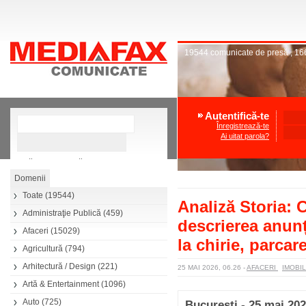
19544
comunicate de presă
,
16
Autentifică-te
Înregistrează-te
Ai uitat parola?
»
Căutare avansată
Toate
(19544)
Analiză Storia: 
Administraţie Publică
(459)
descrierea anunțu
Afaceri
(15029)
la chirie, parcare
Agricultură
(794)
Arhitectură / Design
(221)
25 MAI 2026, 06.26
-
AFACERI
IMOBI
Artă & Entertainment
(1096)
Auto
(725)
Bucuresti - 25 mai 20