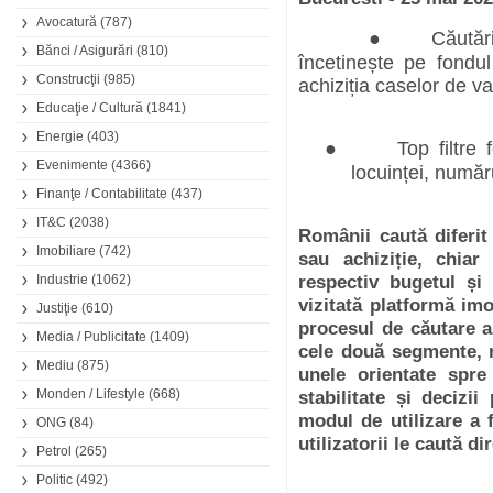
Avocatură
(787)
●
Căutăr
Bănci / Asigurări
(810)
încetinește pe fondul
Construcţii
(985)
achiziția caselor de v
Educaţie / Cultură
(1841)
Energie
(403)
●
Top filtre 
Evenimente
(4366)
locuinței, numă
Finanţe / Contabilitate
(437)
IT&C
(2038)
Românii caută diferit 
Imobiliare
(742)
sau achiziție, chia
Industrie
(1062)
respectiv bugetul și
vizitată platformă imo
Justiţie
(610)
procesul de căutare a
Media / Publicitate
(1409)
cele două segmente, re
Mediu
(875)
unele orientate spre 
Monden / Lifestyle
(668)
stabilitate și decizi
modul de utilizare a f
ONG
(84)
utilizatorii le caută d
Petrol
(265)
Politic
(492)