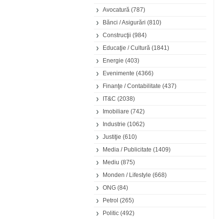
Avocatură
(787)
Bănci / Asigurări
(810)
Construcţii
(984)
Educaţie / Cultură
(1841)
Energie
(403)
Evenimente
(4366)
Finanţe / Contabilitate
(437)
IT&C
(2038)
Imobiliare
(742)
Industrie
(1062)
Justiţie
(610)
Media / Publicitate
(1409)
Mediu
(875)
Monden / Lifestyle
(668)
ONG
(84)
Petrol
(265)
Politic
(492)