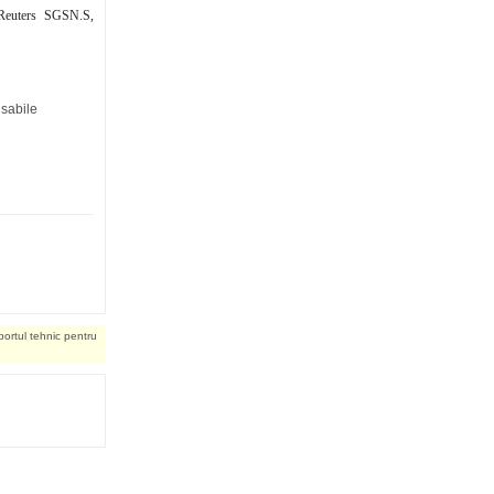
Reuters SGSN.S,
nsabile
portul tehnic pentru