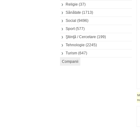
Religie
(37)
Sănătate
(1713)
Social
(9496)
Sport
(577)
Ştiinţă / Cercetare
(199)
Tehnologie
(2245)
Turism
(647)
M
t