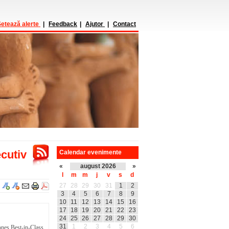
etează alerte
|
Feedback
|
Ajutor
|
Contact
cutiv
Calendar evenimente
«
august 2026
»
l
m
m
j
v
s
d
27
28
29
30
31
1
2
3
4
5
6
7
8
9
10
11
12
13
14
15
16
17
18
19
20
21
22
23
24
25
26
27
28
29
30
31
1
2
3
4
5
6
Jones Best-in-Class