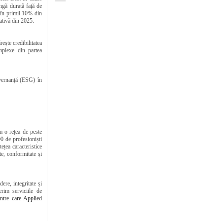
ngă durată față de
S în primii 10% din
ativă din 2025.
ește credibilitatea
mplexe din partea
guvernanță (ESG) în
m o rețea de peste
00 de profesioniști
ețea caracteristice
te, conformitate și
ere, integritate și
rim serviciile de
intre care Applied