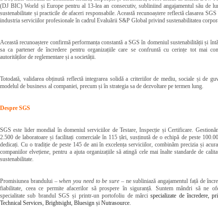
(DJ BIC) World și Europe pentru al 13-lea an consecutiv, subliniind angajamentul său de lu
sustenabilitate și practicile de afaceri responsabile. Această recunoaștere reflectă clasarea SG
industria serviciilor profesionale în cadrul Evaluării S&P Global privind sustenabilitatea corpor
Această recunoaștere confirmă performanța constantă a SGS în domeniul sustenabilității și întăr
sa ca partener de încredere pentru organizațiile care se confruntă cu cerințe tot mai co
autorităților de reglementare și a societății.
Totodată, validarea obținută reflectă integrarea solidă a criteriilor de mediu, sociale și de 
modelul de business al companiei, precum și în strategia sa de dezvoltare pe termen lung.
Despre SGS
SGS este lider mondial în domeniul serviciilor de Testare, Inspecție și Certificare. Gestionă
2.500 de laboratoare și facilitați comerciale în 115 țări, susținută de o echipă de peste 100.0
dedicați. Cu o tradiție de peste 145 de ani în excelența serviciilor, combinăm precizia și acurat
companiilor elvețiene, pentru a ajuta organizațiile să atingă cele mai înalte standarde de calita
sustenabilitate.
Promisiunea brandului –
when you need to be sure
– ne subliniază angajamentul față de încred
fiabilitate, ceea ce permite afacerilor să prospere în siguranță. Suntem mândri să ne ofe
specialitate sub brandul SGS și printr-un portofoliu de mărci
specializate de încredere, pr
Technical Services, Brightsight, Bluesign și Nutrasource.