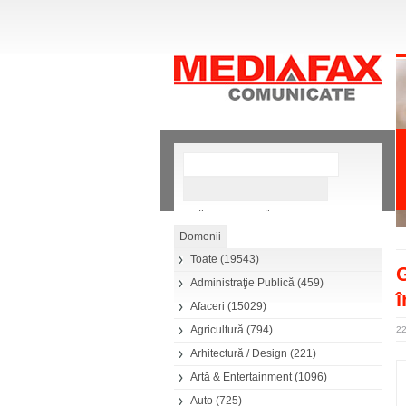
»
Căutare avansată
Toate
(19543)
G
Administraţie Publică
(459)
î
Afaceri
(15029)
Agricultură
(794)
22
Arhitectură / Design
(221)
Artă & Entertainment
(1096)
Auto
(725)