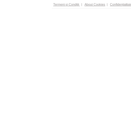
Termeni şi Condiţii
|
About Cookies
|
Confidenţialitat