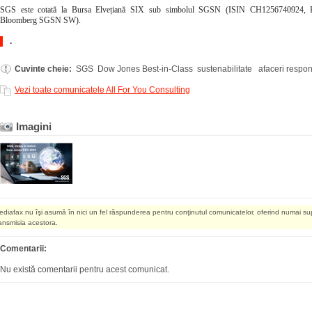
SGS este cotată la Bursa Elvețiană SIX sub simbolul SGSN (ISIN CH1256740924, 
Bloomberg SGSN SW).
.
Cuvinte cheie:
SGS Dow Jones Best-in-Class sustenabilitate afaceri respo
Vezi toate comunicatele All For You Consulting
Imagini
ediafax nu îşi asumă în nici un fel răspunderea pentru conţinutul comunicatelor, oferind numai su
ransmisia acestora.
Comentarii:
Nu există comentarii pentru acest comunicat.