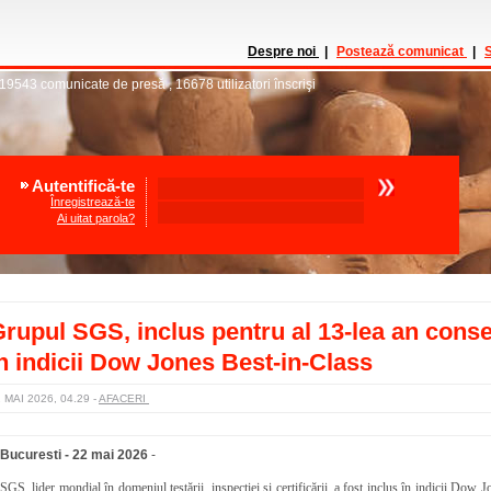
Despre noi
|
Postează comunicat
|
S
19543
comunicate de presă
,
16678
utilizatori înscrişi
Autentifică-te
Înregistrează-te
Ai uitat parola?
rupul SGS, inclus pentru al 13-lea an conse
n indicii Dow Jones Best-in-Class
 MAI 2026, 04.29
-
AFACERI
Bucuresti - 22 mai 2026
-
SGS, lider mondial în domeniul testării, inspecției și certificării, a fost inclus în indicii Dow 