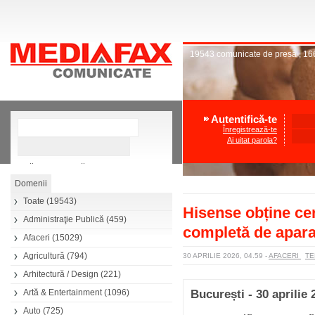
19543
comunicate de presă
,
16
Autentifică-te
Înregistrează-te
Ai uitat parola?
»
Căutare avansată
Toate
(19543)
Hisense obține ce
Administraţie Publică
(459)
completă de apara
Afaceri
(15029)
Agricultură
(794)
30 APRILIE 2026, 04.59
-
AFACERI
TE
Arhitectură / Design
(221)
Artă & Entertainment
(1096)
București - 30 aprilie 
Auto
(725)