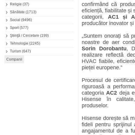
confirmând că produs
Religie
(37)
eficiență, fiabilitate 
Sănătate
(1713)
categorii,
AC1 și 
Social
(9496)
producător inovator ș
Sport
(577)
„Suntem onorați să pr
Ştiinţă / Cercetare
(199)
noastre de aer condi
Tehnologie
(2245)
Sorin Dorobantu
, D
Turism
(647)
realizare reflectă de
HVAC fiabile, eficien
pieței europene.”
Procesul de certifica
riguroasă a performa
categoria
AC2
deja ex
Hisense în calitate
produselor.
Hisense dorește să mu
fideli pentru sprijin
angajamentul de a fur