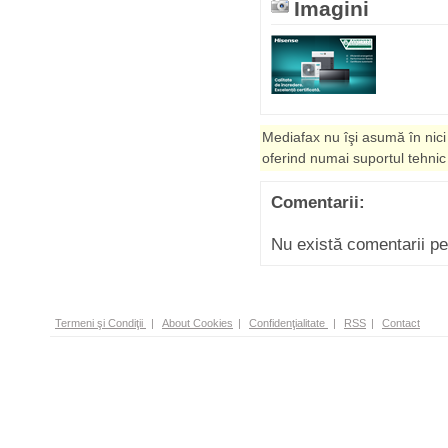
Imagini
Mediafax nu îşi asumă în nici
oferind numai suportul tehnic
Comentarii:
Nu există comentarii p
Termeni şi Condiţii
|
About Cookies
|
Confidenţialitate
|
RSS
|
Contact