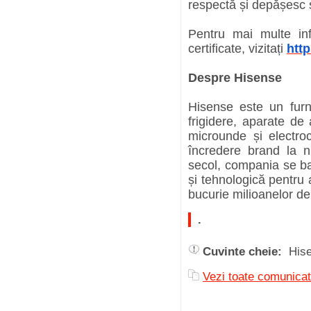
respectă și depășesc s
Pentru mai multe in
certificate, vizitați
http
Despre Hisense
Hisense este un furn
frigidere, aparate de 
microunde și electro
încredere brand la 
secol, compania se ba
și tehnologică pentru 
bucurie milioanelor de 
.
Cuvinte cheie:
His
Vezi toate comuni