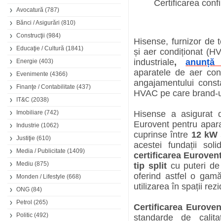
Certificarea conf
Avocatură
(787)
Bănci / Asigurări
(810)
Construcţii
(984)
Hisense, furnizor de to
Educaţie / Cultură
(1841)
și aer condiționat (HV
industriale
,
anunță 
Energie
(403)
aparatele de aer con
Evenimente
(4366)
angajamentului consta
Finanţe / Contabilitate
(437)
HVAC pe care brand-ul
IT&C
(2038)
Imobiliare
(742)
Hisense a asigurat 
Eurovent pentru apara
Industrie
(1062)
cuprinse între
12 kW 
Justiţie
(610)
acestei fundații so
Media / Publicitate
(1409)
certificarea Euroven
Mediu
(875)
tip split
cu puteri de
oferind astfel o gamă
Monden / Lifestyle
(668)
utilizarea în spații rez
ONG
(84)
Petrol
(265)
Certificarea Euroven
Politic
(492)
standarde de calit