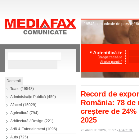
19543
comunicate de presă
,
16
Autentifică-te
Înregistrează-te
Ai uitat parola?
»
Căutare avansată
Toate
(19543)
Record de exportu
Administraţie Publică
(459)
România: 78 de 
Afaceri
(15029)
creștere de 24% 
Agricultură
(794)
2025
Arhitectură / Design
(221)
Artă & Entertainment
(1096)
23 APRILIE 2026, 05.57
-
AFACERI
Auto
(725)