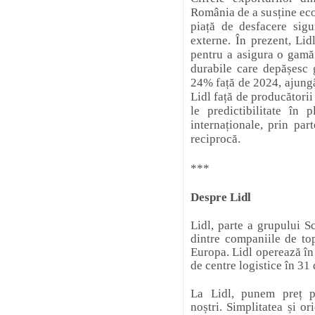
România de a susține eco
piață de desfacere sigur
externe. În prezent, Li
pentru a asigura o gamă v
durabile care depășesc g
24% față de 2024, ajung
Lidl față de producători
le predictibilitate în 
internaționale, prin par
reciprocă.
***
Despre Lidl
Lidl, parte a grupului S
dintre companiile de to
Europa. Lidl operează în
de centre logistice în 31 
La Lidl, punem preț pe
noștri. Simplitatea și or