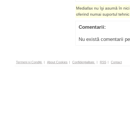
Mediafax nu îşi asumă în nici
oferind numai suportul tehnic
Comentarii:
Nu există comentarii p
Termeni şi Condiţii
|
About Cookies
|
Confidenţialitate
|
RSS
|
Contact