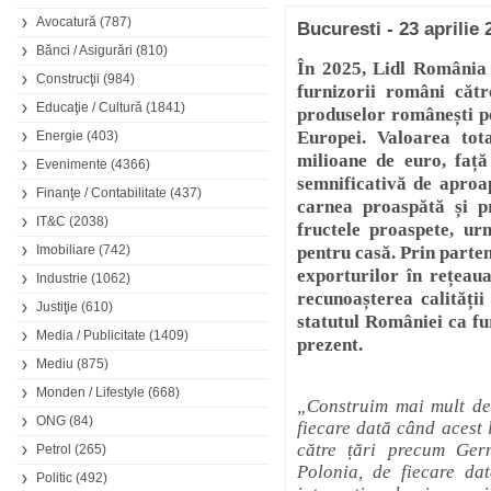
Avocatură
(787)
Bucuresti - 23 aprilie 
Bănci / Asigurări
(810)
În 2025, Lidl România 
Construcţii
(984)
furnizorii români căt
Educaţie / Cultură
(1841)
produselor românești pe
Europei. Valoarea tot
Energie
(403)
milioane de euro, faț
Evenimente
(4366)
semnificativă de aproa
Finanţe / Contabilitate
(437)
carnea proaspătă și pr
IT&C
(2038)
fructele proaspete, ur
Imobiliare
(742)
pentru casă. Prin parten
exporturilor în rețeau
Industrie
(1062)
recunoașterea calități
Justiţie
(610)
statutul României ca fur
Media / Publicitate
(1409)
prezent.
Mediu
(875)
Monden / Lifestyle
(668)
„Construim mai mult de
ONG
(84)
fiecare dată când acest 
către țări precum Ger
Petrol
(265)
Polonia, de fiecare da
Politic
(492)