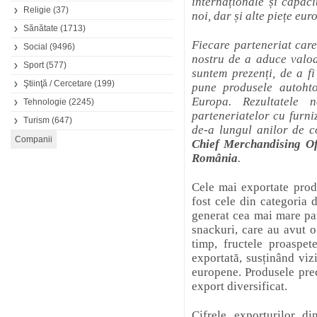
internaționale și capac
Religie
(37)
noi, dar și alte piețe eur
Sănătate
(1713)
Fiecare parteneriat car
Social
(9496)
nostru de a aduce valoar
Sport
(577)
suntem prezenți, de a f
Ştiinţă / Cercetare
(199)
pune produsele autohto
Europa. Rezultatele 
Tehnologie
(2245)
parteneriatelor cu furniz
Turism
(647)
de-a lungul anilor de c
Chief Merchandising Of
România
.
Cele mai exportate prod
fost cele din categoria 
generat cea mai mare par
snackuri, care au avut o
timp, fructele proaspet
exportată, susținând viz
europene. Produsele pre
export diversificat.
Cifrele exporturilor d