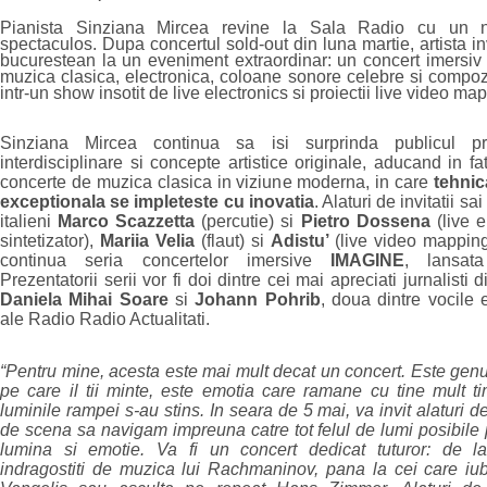
Pianista Sinziana Mircea revine la Sala Radio cu un 
spectaculos. Dupa concertul sold‑out din luna martie, artista in
bucurestean la un eveniment extraordinar: un concert imersiv
muzica clasica, electronica, coloane sonore celebre si compozit
intr-un show insotit de live electronics si proiectii live video ma
Sinziana Mircea continua sa isi surprinda publicul pr
interdisciplinare si concepte artistice originale, aducand in fa
concerte de muzica clasica in viziune moderna, in care
tehnic
exceptionala se impleteste cu inovatia
. Alaturi de invitatii sa
italieni
Marco Scazzetta
(percutie) si
Pietro Dossena
(live e
sintetizator),
Mariia Velia
(flaut) si
Adistu’
(live video mapping
continua seria concertelor imersive
IMAGINE
, lansat
Prezentatorii serii vor fi doi dintre cei mai apreciati jurnalisti
Daniela Mihai Soare
si
Johann Pohrib
, doua dintre vocile
ale Radio Radio Actualitati.
“Pentru mine, acesta este mai mult decat un concert. Este genu
pe care il tii minte, este emotia care ramane cu tine mult 
luminile rampei s-au stins. In seara de 5 mai, va invit alaturi d
de scena sa navigam impreuna catre tot felul de lumi posibile 
lumina si emotie. Va fi un concert dedicat tuturor: de l
indragostiti de muzica lui Rachmaninov, pana la cei care i