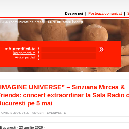
Despre noi
|
Postează comunicat
|
S
19543
comunicate de presă
,
16678
utilizatori înscrişi
Autentifică-te
Înregistrează-te
Ai uitat parola?
„IMAGINE UNIVERSE” – Sinziana Mircea &
riends: concert extraordinar la Sala Radio 
ucuresti pe 5 mai
 APRILIE 2026, 05.37
-
AFACERI
EVENIMENTE
Bucuresti - 23 aprilie 2026
-