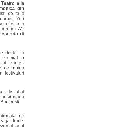
:
Teatro alla
rmonica din
sti de talie
damel, Yuri
e reflecta in
ri precum
We
rvatorio di
e doctor in
. Premiat la
atiile inter-
le, ce imbina
 festivaluri
 artist aflat
a ucraineana
 Bucuresti.
ationala de
reaga lume.
ezentat anul