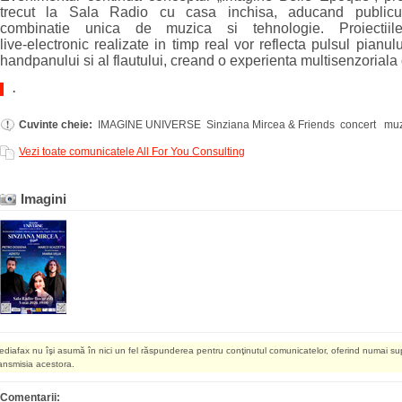
trecut la Sala Radio cu casa inchisa, aducand publicu
combinatie unica de muzica si tehnologie. Proiectiil
live‑electronic realizate in timp real vor reflecta pulsul pianulu
handpanului si al flautului, creand o experienta multisenzoriala
.
Cuvinte cheie:
IMAGINE UNIVERSE Sinziana Mircea & Friends concert mu
Vezi toate comunicatele All For You Consulting
Imagini
ediafax nu îşi asumă în nici un fel răspunderea pentru conţinutul comunicatelor, oferind numai su
ransmisia acestora.
Comentarii: