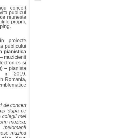
nou concert
vita publicul
 ce reuneste
iile proprii,
pping.
in proiecte
ta publicului
a pianistica
i – muzicienii
lectronics si
) – pianista
a in 2019.
 din Romania,
 emblematice
l de concert
timp dupa ce
e colegii mei
prin muzica,
a melomanii
ubesc muzica