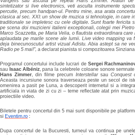
Vangelis sau asculta pe repeat Hans Zimmer. Alaturi de p
sintetizator si live electronics, veti asculta instrumente spec
percutie, precum handpan-ul. Pentru mine, asa arata concert
clasica al sec. XXI: un show de muzica si tehnologie, in care i
traditionale se impletesc cu cele digitale. Sunt foarte fericita 
pe scena doi muzicieni italieni exceptionali, colegii mei Pietr
Marco Scazzetta, pe Maria Velia, o flautista extraordinara care 
aplaudata pe marile scene ale lumii. Live video mapping va fi
deja binecunoscutul artist vizual Adistu. Abia astept sa ne v
Radio pe 5 mai!”,
a declarat pianista si compozitoarea Sinziana
Programul concertului include lucrari de
Sergei Rachmaninov,
sau
Isaac Albéniz
, pana la celebrele coloane sonore semnat
Hans Zimmer
, din filme precum
Interstellar
sau
Conquest o
Aceasta incursiune sonora traverseaza peste un secol de isto
omenirea a pasit pe Luna, a descoperit internetul si a integrat
artificiala in viata de zi cu zi – teme reflectate atat prin muzica
proiectiile video.
Biletele pentru concertul din 5 mai sunt disponibile pe platfor
si
Eventim.ro
:
Dupa concertul de la Bucuresti, turneul va continua pe unele