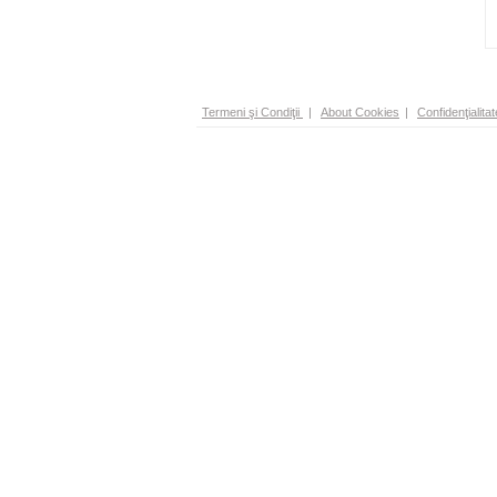
Termeni şi Condiţii
|
About Cookies
|
Confidenţialitat