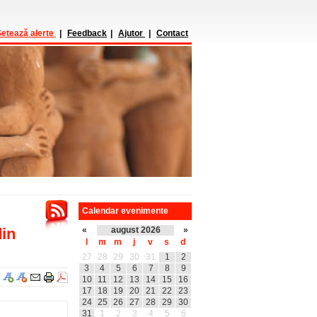
etează alerte
|
Feedback
|
Ajutor
|
Contact
Calendar evenimente
din
«
august 2026
»
l
m
m
j
v
s
d
27
28
29
30
31
1
2
3
4
5
6
7
8
9
10
11
12
13
14
15
16
17
18
19
20
21
22
23
24
25
26
27
28
29
30
31
1
2
3
4
5
6