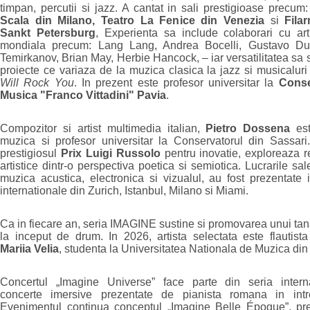
timpan, percutii si jazz. A cantat in sali prestigioase precum
Scala din Milano, Teatro La Fenice din Venezia
si
Fila
Sankt Petersburg
, Experienta sa include colaborari cu arti
mondiala precum: Lang Lang, Andrea Bocelli, Gustavo Du
Temirkanov, Brian May, Herbie Hancock, – iar versatilitatea sa s
proiecte ce variaza de la muzica clasica la jazz si musicalu
Will Rock You
. In prezent este profesor universitar la
Conse
Musica "Franco Vittadini" Pavia
.
Compozitor si artist multimedia italian,
Pietro Dossena
est
muzica si profesor universitar la Conservatorul din Sassari
prestigiosul
Prix Luigi Russolo
pentru inovatie, exploreaza rel
artistice dintr-o perspectiva poetica si semiotica. Lucrarile sa
muzica acustica, electronica si vizualul, au fost prezentate in
internationale din Zurich, Istanbul, Milano si Miami.
Ca in fiecare an, seria IMAGINE sustine si promovarea unui tanar
la inceput de drum. In 2026, artista selectata este flautist
Mariia Velia
, studenta la Universitatea Nationala de Muzica din
Concertul „Imagine Universe” face parte din seria intern
concerte imersive prezentate de pianista romana in int
Evenimentul continua conceptul „Imagine Belle Époque”, pr