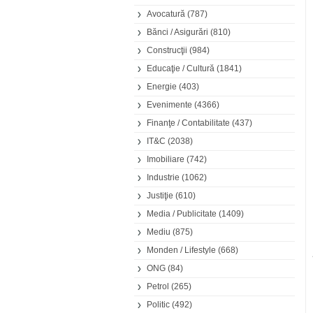
Avocatură
(787)
Bănci / Asigurări
(810)
Construcţii
(984)
Educaţie / Cultură
(1841)
Energie
(403)
Evenimente
(4366)
Finanţe / Contabilitate
(437)
IT&C
(2038)
Imobiliare
(742)
Industrie
(1062)
Justiţie
(610)
Media / Publicitate
(1409)
Mediu
(875)
Monden / Lifestyle
(668)
ONG
(84)
Petrol
(265)
Politic
(492)