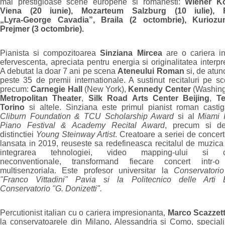
mai prestigioase scene europene si romanesti:
Wiener Ko
Viena (20 iunie), Mozarteum Salzburg (10 iulie), F
„Lyra‑George Cavadia”, Braila (2 octombrie), Kuriozu
Prejmer (3 octombrie).
Pianista si compozitoarea
Sinziana Mircea
are o cariera in
efervescenta, apreciata pentru energia si originalitatea interpre
A debutat la doar 7 ani pe scena
Ateneului Roman
si, de atunc
peste 35 de premii internationale. A sustinut recitaluri pe s
precum:
Carnegie Hall
(New York),
Kennedy Center
(Washing
Metropolitan Theater
,
Silk Road Arts Center Beijing
,
Te
Torino
si altele. Sinziana este primul pianist roman casti
Cliburn Foundation & TCU Scholarship Award
si al
Miami I
Piano Festival & Academy Recital Award
, precum si de
distinctiei
Young Steinway Artist
. Creatoare a seriei de concer
lansata in 2019, reuseste sa redefineasca recitalul de muzica 
integrarea tehnologiei, video mapping-ului si col
neconventionale, transformand fiecare concert intr-o
multisenzoriala. Este profesor universitar la
Conservatori
"Franco Vittadini" Pavia si la Politecnico delle Art
Conservatorio "G. Donizetti".
Percutionist italian cu o cariera impresionanta,
Marco Scazzet
la conservatoarele din Milano, Alessandria si Como, special