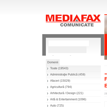
»
Căutare avansată
Toate
(19543)
Administraţie Publică
(459)
F
Afaceri
(15029)
B
Agricultură
(794)
Arhitectură / Design
(221)
23
Artă & Entertainment
(1096)
Auto
(725)