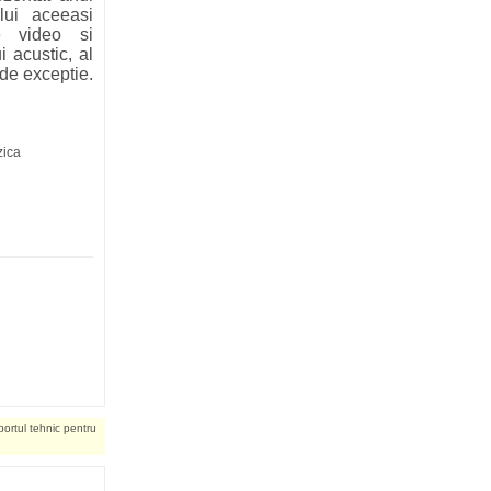
lui aceeasi
e video si
i acustic, al
 de exceptie.
zica
portul tehnic pentru