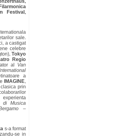
nzerthaus,
ilarmonica
m Festival,
ternationala
tarilor sale.
i, a castigat
cene celebre
ton),
Tokyo
atro Regio
gator al
Van
nternational
tinatoare a
te
IMAGINE
,
clasica prin
aborarilor
 experienta
o di Musica
i Bergamo –
ta
s-a format
izandu-se in