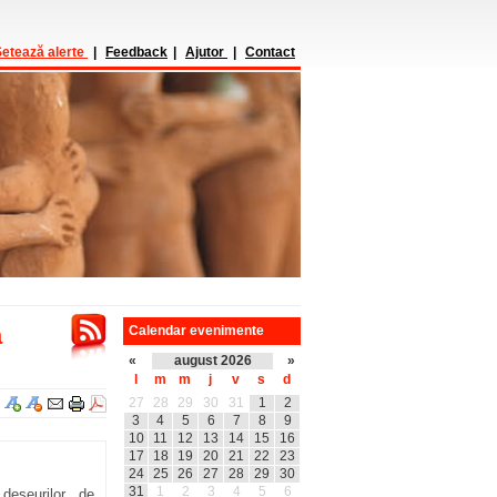
etează alerte
|
Feedback
|
Ajutor
|
Contact
a
Calendar evenimente
«
august 2026
»
l
m
m
j
v
s
d
27
28
29
30
31
1
2
3
4
5
6
7
8
9
10
11
12
13
14
15
16
17
18
19
20
21
22
23
24
25
26
27
28
29
30
31
1
2
3
4
5
6
eșeurilor de