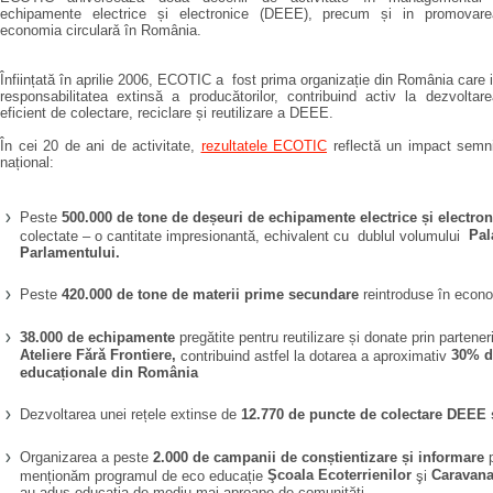
echipamente electrice și electronice (DEEE), precum și in promovarea
economia circularǎ în România.
Înființată în aprilie 2006, ECOTIC a fost prima organizație din România car
responsabilitatea extinsă a producătorilor, contribuind activ la dezvolta
eficient de colectare, reciclare și reutilizare a DEEE.
În cei 20 de ani de activitate,
rezultatele ECOTIC
reflectă un impact semnif
național:
Peste
500.000 de tone de deșeuri de echipamente electrice și electron
Pal
colectate – o cantitate impresionantă, echivalent cu dublul volumului
Parlamentului.
Peste
420.000 de tone de materii prime secundare
reintroduse în econo
38.000 de echipamente
pregătite pentru reutilizare și donate prin partener
Ateliere Fǎrǎ Frontiere,
30% di
contribuind astfel la dotarea a aproximativ
educaționale din România
Dezvoltarea unei rețele extinse de
12.770 de puncte de colectare DEEE
Organizarea a peste
2.000 de campanii de conștientizare și informare
p
Şcoala Ecoterrienilor
Caravan
menționăm programul de eco educație
şi
au adus educația de mediu mai aproape de comunități