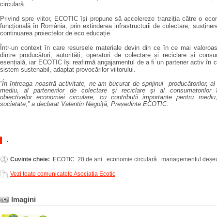
circulară.
Privind spre viitor, ECOTIC își propune să accelereze tranziția către o eco
funcțională în România, prin extinderea infrastructurii de colectare, susținerea
continuarea proiectelor de eco educație.
Într-un context în care resursele materiale devin din ce în ce mai valoroa
dintre producători, autorități, operatori de colectare și reciclare și con
esențială, iar ECOTIC își reafirmă angajamentul de a fi un partener activ în c
sistem sustenabil, adaptat provocărilor viitorului.
“În întreaga noastră activitate, ne-am bucurat de sprijinul producătorilor, al 
mediu, al partenerilor de colectare şi reciclare şi al consumatorilor î
obiectivelor economiei circulare, cu contribuții importante pentru medi
societate,” a declarat Valentin Negoiță, Președinte ECOTIC.
.
Cuvinte cheie:
ECOTIC 20 de ani economie circulară managementul deșeu
Vezi toate comunicatele Asociatia Ecotic
Imagini