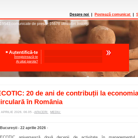
Despre noi
|
Postează comunicat
|
S
19543
comunicate de presă
,
16678
utilizatori înscrişi
Autentifică-te
Înregistrează-te
Ai uitat parola?
COTIC: 20 de ani de contribuții la economi
irculară în România
 APRILIE 2026, 06.05
-
AFACERI
MEDIU
București - 22 aprilie 2026
-
ECOTIC aniversează două decenii de activitate în managementul d