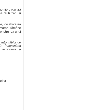
nomie circulară
 reutilizării și
se, colaborarea
sumatori rămâne
onstruirea unui
autorităților de
n îndeplinirea
u, economie şi
rilor