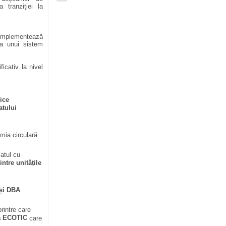
 tranziției la
e implementează
rea unui sistem
icativ la nivel
ice
atului
mia circulară
iatul cu
ntre unitățile
 și DBA
rintre care
a ECOTIC
care