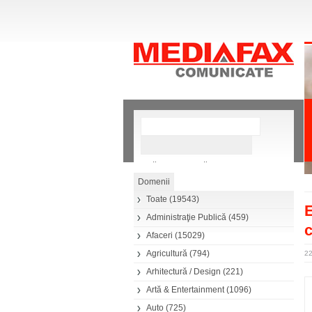
»
Căutare avansată
Toate
(19543)
E
Administraţie Publică
(459)
c
Afaceri
(15029)
Agricultură
(794)
22
Arhitectură / Design
(221)
Artă & Entertainment
(1096)
Auto
(725)