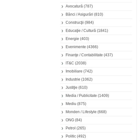
Avocatură
(787)
Bănci / Asigurări
(810)
Construcţii
(984)
Educaţie / Cultură
(1841)
Energie
(403)
Evenimente
(4366)
Finanţe / Contabilitate
(437)
IT&C
(2038)
Imobiliare
(742)
Industrie
(1062)
Justiţie
(610)
Media / Publicitate
(1409)
Mediu
(875)
Monden / Lifestyle
(668)
ONG
(84)
Petrol
(265)
Politic
(492)