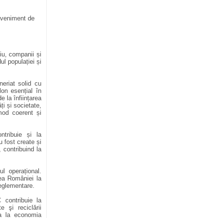
eveniment de
iu, companii și
ul populației și
neriat solid cu
lon esențial în
 la înființarea
ți și societate,
 mod coerent și
ntribuie și la
u fost create și
, contribuind la
l operațional.
rea României la
reglementare.
 contribuie la
e şi reciclării
ia la economia