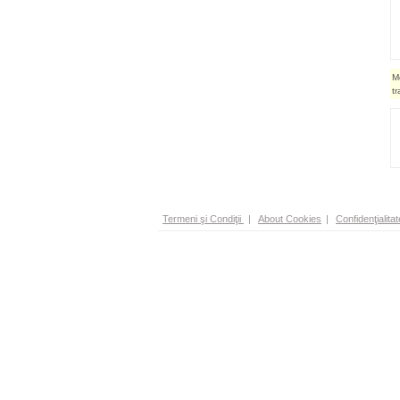
M
t
Termeni şi Condiţii
|
About Cookies
|
Confidenţialitat