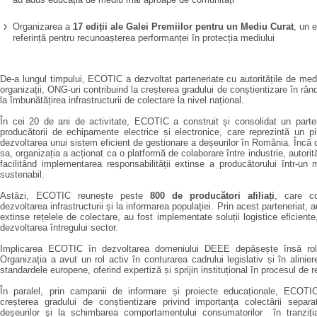
Organizarea a
17 ediții ale Galei Premiilor pentru un Mediu Curat
, un 
referință pentru recunoașterea performanței în protecția mediului
De-a lungul timpului, ECOTIC a dezvoltat parteneriate cu autoritățile de med
organizații, ONG-uri contribuind la creșterea gradului de conștientizare în rând
la îmbunătățirea infrastructurii de colectare la nivel național.
În cei 20 de ani de activitate, ECOTIC a construit și consolidat un parte
producătorii de echipamente electrice și electronice, care reprezintă un pi
dezvoltarea unui sistem eficient de gestionare a deșeurilor în România. Încă de
sa, organizația a acționat ca o platformă de colaborare între industrie, autorită
facilitând implementarea responsabilității extinse a producătorului într-un
sustenabil.
Astăzi, ECOTIC reunește peste
800 de producători afiliați
, care co
dezvoltarea infrastructurii și la informarea populației. Prin acest parteneriat, a
extinse rețelele de colectare, au fost implementate soluții logistice eficiente
dezvoltarea întregului sector.
Implicarea ECOTIC în dezvoltarea domeniului DEEE depășește însă rolu
Organizația a avut un rol activ în conturarea cadrului legislativ și în alinie
standardele europene, oferind expertiză și sprijin instituțional în procesul de 
În paralel, prin campanii de informare și proiecte educaționale, ECOTIC
creșterea gradului de conștientizare privind importanța colectării separat
deșeurilor şi la schimbarea comportamentului consumatorilor în tranziț