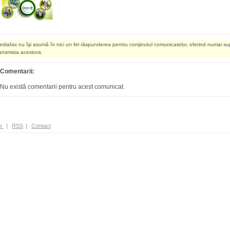
ediafax nu îşi asumă în nici un fel răspunderea pentru conţinutul comunicatelor, oferind numai su
ransmisia acestora.
Comentarii:
Nu există comentarii pentru acest comunicat.
e
|
RSS
|
Contact