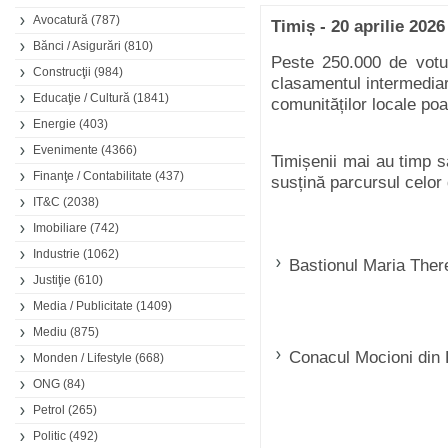
Avocatură
(787)
Timiș - 20 aprilie 2026
Bănci / Asigurări
(810)
Peste 250.000 de votur
Construcţii
(984)
clasamentul intermediar
Educaţie / Cultură
(1841)
comunităților locale poa
Energie
(403)
Evenimente
(4366)
Timișenii mai au timp 
Finanţe / Contabilitate
(437)
susțină parcursul celor 
IT&C
(2038)
Imobiliare
(742)
Industrie
(1062)
Bastionul Maria Ther
Justiţie
(610)
Media / Publicitate
(1409)
Mediu
(875)
Conacul Mocioni din
Monden / Lifestyle
(668)
ONG
(84)
Petrol
(265)
Politic
(492)