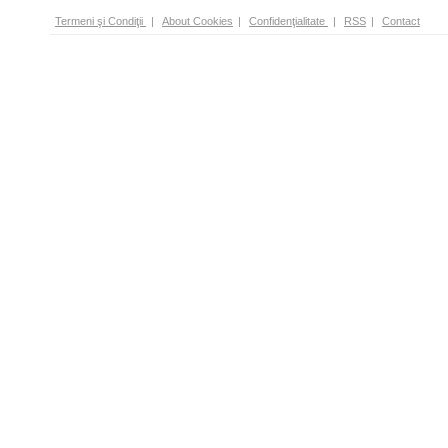
Termeni şi Condiţii
|
About Cookies
|
Confidenţialitate
|
RSS
|
Contact