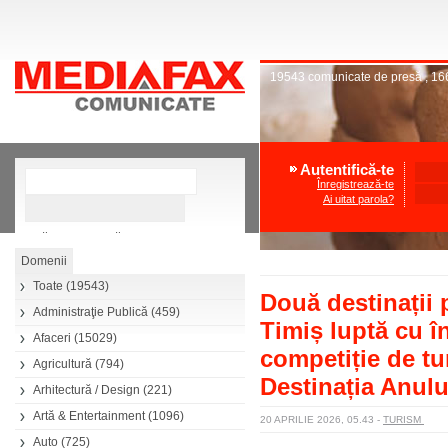
19543
comunicate de presă
,
16
Autentifică-te
Înregistrează-te
Ai uitat parola?
»
Căutare avansată
Toate
(19543)
Două destinații 
Administraţie Publică
(459)
Timiș luptă cu î
Afaceri
(15029)
competiție de t
Agricultură
(794)
Destinația Anulu
Arhitectură / Design
(221)
Artă & Entertainment
(1096)
20 APRILIE 2026, 05.43
-
TURISM
Auto
(725)