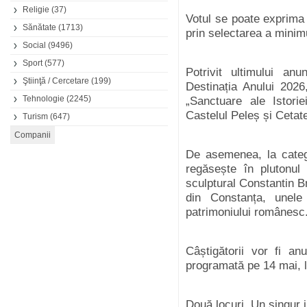
Religie
(37)
Votul se poate exprima o
Sănătate
(1713)
prin selectarea a minim
Social
(9496)
Sport
(577)
Potrivit ultimului an
Ştiinţă / Cercetare
(199)
Destinația Anului 202
Tehnologie
(2245)
„Sanctuare ale Istoriei
Castelul Peleș și Cetate
Turism
(647)
De asemenea, la categ
regăsește în plutonul
sculptural Constantin B
din Constanța
,
unele
patrimoniului românesc
Câștigătorii vor fi an
programată pe 14 mai, l
Două locuri. Un singur j