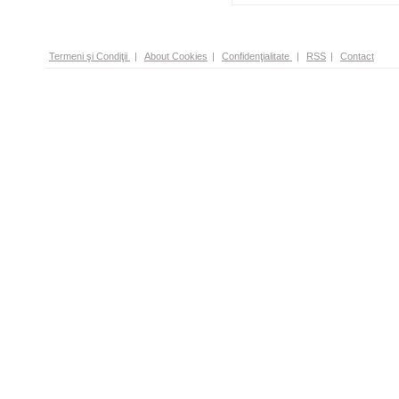
Termeni şi Condiţii
|
About Cookies
|
Confidenţialitate
|
RSS
|
Contact