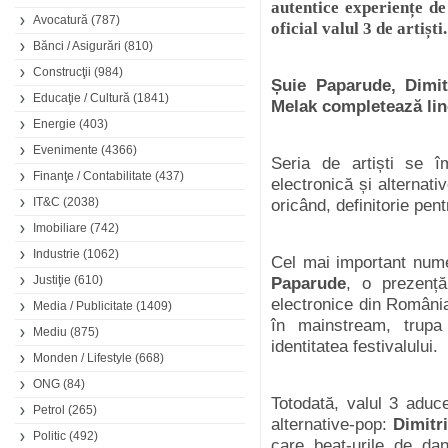
autentice experiențe de
Avocatură
(787)
oficial valul 3 de artiști.
Bănci / Asigurări
(810)
Construcţii
(984)
Șuie Paparude, Dimit
Educaţie / Cultură
(1841)
Melak completează line
Energie
(403)
Evenimente
(4366)
Seria de artiști se 
Finanţe / Contabilitate
(437)
electronică și alternati
IT&C
(2038)
oricând, definitorie pent
Imobiliare
(742)
Industrie
(1062)
Cel mai important nume
Justiţie
(610)
Paparude
, o prezență
electronice din România
Media / Publicitate
(1409)
în mainstream, trupa
Mediu
(875)
identitatea festivalului.
Monden / Lifestyle
(668)
ONG
(84)
Totodată, valul 3 aduce
Petrol
(265)
alternative-pop:
Dimitr
Politic
(492)
care beat-urile de dan