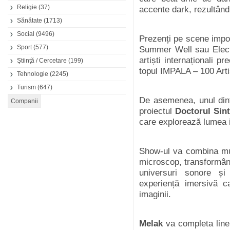
Religie
(37)
accente dark, rezultând
Sănătate
(1713)
Social
(9496)
Prezenți pe scene impo
Sport
(577)
Summer Well sau Electr
artiști internaționali 
Ştiinţă / Cercetare
(199)
topul IMPALA – 100 Art
Tehnologie
(2245)
Turism
(647)
De asemenea,
unul di
proiectul
Doctorul Sin
care explorează lumea in
Show-ul va combina muzi
microscop, transformând 
universuri sonore și
experiență imersivă c
imaginii.
Melak
va completa lineu