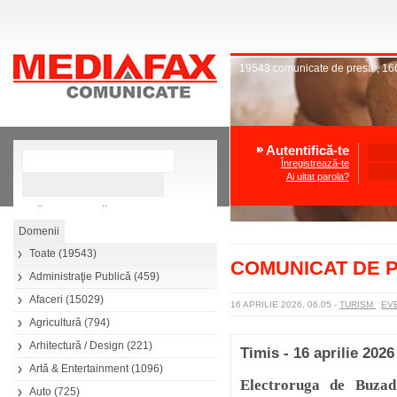
19543
comunicate de presă
,
16
Autentifică-te
Înregistrează-te
Ai uitat parola?
»
Căutare avansată
Toate
(19543)
COMUNICAT DE 
Administraţie Publică
(459)
Afaceri
(15029)
16 APRILIE 2026, 06.05
-
TURISM
EV
Agricultură
(794)
Arhitectură / Design
(221)
Timis - 16 aprilie 2026
Artă & Entertainment
(1096)
Electroruga de Buzad
Auto
(725)