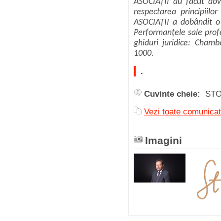
ASOCIAȚII au făcut dov
respectarea principiilor
ASOCIAȚII a dobândit o 
Performanțele sale prof
ghiduri juridice: Cha
1000.
.
Cuvinte cheie:
STO
Vezi toate comunic
Imagini