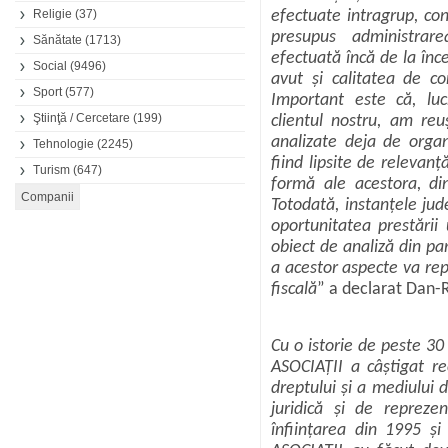
Religie
(37)
efectuate intragrup, con
presupus administrare
Sănătate
(1713)
efectuată încă de la înce
Social
(9496)
avut și calitatea de co
Sport
(577)
Important este că, lucr
Ştiinţă / Cercetare
(199)
clientul nostru, am re
analizate deja de organe
Tehnologie
(2245)
fiind lipsite de relevanț
Turism
(647)
formă ale acestora, din
Totodată, instanțele jud
oportunitatea prestării 
obiect de analiză din pa
a acestor aspecte va rep
fiscală
” a declarat
Dan-
Cu o istorie de peste 30
ASOCIAȚII a câștigat re
dreptului şi a mediului d
juridică şi de repreze
înființarea din 1995 ș