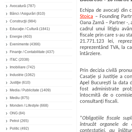
Avocatură
(787)
Echipa de avocați din 
Bănci / Asigurări
(810)
Stoica
– Founding Partn
Construcţii
(984)
Oana Zamă
– Partner -, 
cadrul unui litigiu av
Educaţie / Cultură
(1841)
fiscale prin care s-au st
Energie
(403)
21.771.123 lei, repre
Evenimente
(4366)
reprezentând TVA, la ca
Finanţe / Contabilitate
(437)
întârziere.
IT&C
(2038)
Imobiliare
(742)
Prin decizia civilă pron
Industrie
(1062)
Casație și Justiție a c
Justiţie
(610)
Apel București la data d
fost administrate pro
Media / Publicitate
(1409)
întocmită de o comisie 
Mediu
(875)
consultanți fiscali.
Monden / Lifestyle
(668)
ONG
(84)
”
Obligațiile fiscale sup
Petrol
(265)
întrucât organele de c
Politic
(492)
contestației, au înlătu