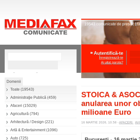
19543
comunicate de presă
,
16
Autentifică-te
Înregistrează-te
Ai uitat parola?
»
Căutare avansată
Toate
(19543)
STOICA & ASOCIA
Administraţie Publică
(459)
anularea unor obl
Afaceri
(15029)
milioane Euro
Agricultură
(794)
Arhitectură / Design
(221)
16 MARTIE 2026, 10.58
-
AFACERI
AV
Artă & Entertainment
(1096)
Auto
(725)
Bucuresti - 16 martie 