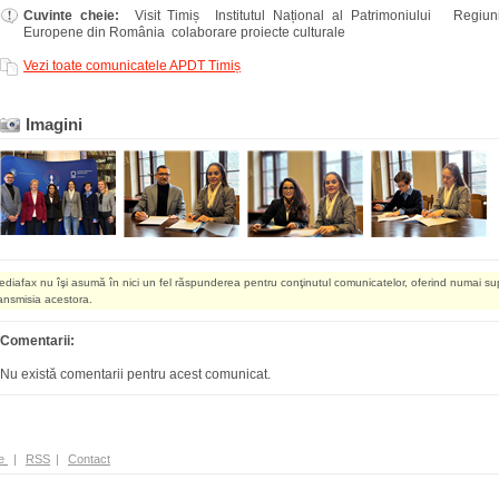
Cuvinte cheie:
Visit Timiș Institutul Național al Patrimoniului Regiu
Europene din România colaborare proiecte culturale
Vezi toate comunicatele APDT Timiș
Imagini
ediafax nu îşi asumă în nici un fel răspunderea pentru conţinutul comunicatelor, oferind numai su
ransmisia acestora.
Comentarii:
Nu există comentarii pentru acest comunicat.
e
|
RSS
|
Contact