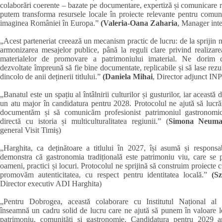
colaborări coerente – bazate pe documentare, expertiză și comunicare 
putem transforma resursele locale în proiecte relevante pentru comuni
imaginea României în Europa.”
(Valeria-Oana Zaharia
, Manager int
„Acest parteneriat creează un mecanism practic de lucru: de la sprijin 
armonizarea mesajelor publice, până la reguli clare privind realizarea
materialelor de promovare a patrimoniului imaterial. Ne dorim ca
dezvoltate împreună să fie bine documentate, replicabile și să lase rezul
dincolo de anii deținerii titlului.”
(Daniela Mihai
, Director adjunct INP
„Banatul este un spațiu al întâlnirii culturilor și gusturilor, iar această d
un atu major în candidatura pentru 2028. Protocolul ne ajută să lucr
documentăm și să comunicăm profesionist patrimoniul gastronomic
directă cu istoria și multiculturalitatea regiunii.” (
Simona Neum
general Visit Timiș)
„Harghita, ca deținătoare a titlului în 2027, își asumă și responsab
demonstra că gastronomia tradițională este patrimoniu viu, care se p
oameni, practici și locuri. Protocolul ne sprijină să construim proiecte 
promovăm autenticitatea, cu respect pentru identitatea locală.”
(Sz
Director executiv ADI Harghita)
„Pentru Dobrogea, această colaborare cu Institutul Național al 
înseamnă un cadru solid de lucru care ne ajută să punem în valoare l
patrimoniu, comunități și gastronomie. Candidatura pentru 2029 