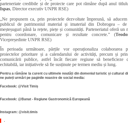
parteneriate credibile și de proiecte care pot rămâne după anul titlulu
Ispas
, Director executiv UNPR RSE)
„Ne propunem ca, prin proiectele dezvoltate împreună, să aducem
publicul de patrimoniul material și imaterial din Dobrogea – de l
meșteșuguri până la rețete, piețe și comunități. Parteneriatul oferă un
pentru coordonare, comunicare și rezultate concrete.” (
Teod
Vicepreședinte UNPR RSE)
În perioada următoare, părțile vor operaționaliza colaborarea pr
proiectelor prioritare și a calendarului de activități, precum și pr
comunicării publice, astfel încât fiecare regiune să beneficieze de
echitabilă, iar inițiativele să fie susținute pe termen mediu și lung.
Pentru a rămâne la curent cu ultimele noutăți din domeniul turistic și cultural di
ne puteți urmări pe paginile noastre de social media:
Facebook: @Visit Timiș
Facebook: @Banat - Regiune Gastronomică Europeană
Instagram: @visit.timis
.