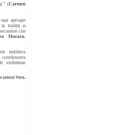
i.” (
Carmen
 mai aproape
a tradiții și
 mecanism clar
ora Moraru
,
in stabilirea
in coordonarea
 vizibilitate
n județul Timiș,