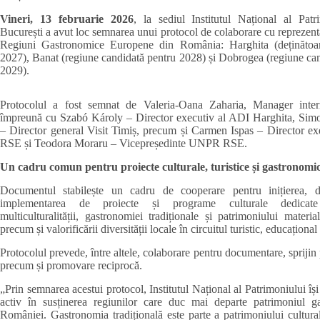
Vineri, 13 februarie 2026
, la sediul Institutul Național al Patr
București a avut loc semnarea unui protocol de colaborare cu reprezentan
Regiuni Gastronomice Europene din România: Harghita (deținătoare
2027), Banat (regiune candidată pentru 2028) și Dobrogea (regiune ca
2029).
Protocolul a fost semnat de Valeria-Oana Zaharia, Manager inter
împreună cu Szabó Károly – Director executiv al ADI Harghita, S
– Director general Visit Timiș, precum și Carmen Ispas – Director 
RSE și Teodora Moraru – Vicepreședinte UNPR RSE.
Un cadru comun pentru proiecte culturale, turistice și gastronomi
Documentul stabilește un cadru de cooperare pentru inițierea, d
implementarea de proiecte și programe culturale dedicate
multiculturalității, gastronomiei tradiționale și patrimoniului material
precum și valorificării diversității locale în circuitul turistic, educațional 
Protocolul prevede, între altele, colaborare pentru documentare, sprijin 
precum și promovare reciprocă.
„Prin semnarea acestui protocol, Institutul Național al Patrimoniului îș
activ în susținerea regiunilor care duc mai departe patrimoniul g
României. Gastronomia tradițională este parte a patrimoniului cultural