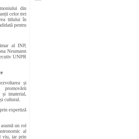
imoniului din
ții celor trei
a titlului în
ndidată pentru
imar al INP,
imona Neumann
executiv UNPR
ce
ezvoltarea și
 promovării
 și imaterial,
și cultural.
prin expertiză
i asumă un rol
astronomic al
 viu, iar prin