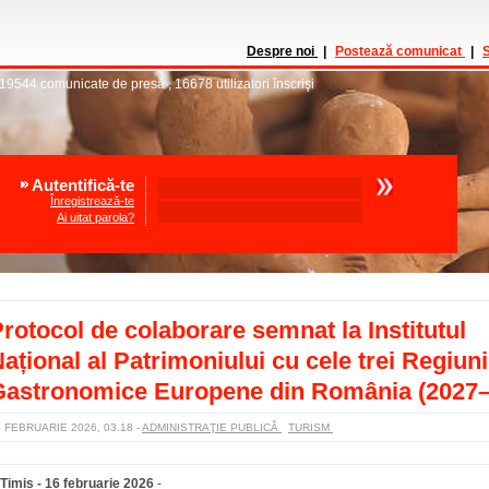
Despre noi
|
Postează comunicat
|
S
19544
comunicate de presă
,
16678
utilizatori înscrişi
Autentifică-te
Înregistrează-te
Ai uitat parola?
rotocol de colaborare semnat la Institutul
ațional al Patrimoniului cu cele trei Regiuni
Gastronomice Europene din România (2027–
6 FEBRUARIE 2026, 03.18
-
ADMINISTRAŢIE PUBLICĂ
TURISM
Timiș - 16 februarie 2026
-