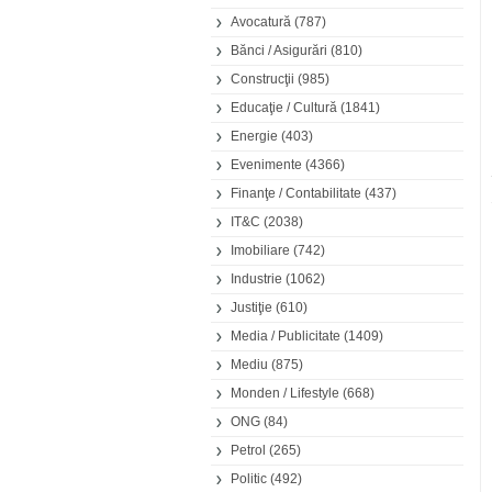
Avocatură
(787)
Bănci / Asigurări
(810)
Construcţii
(985)
Educaţie / Cultură
(1841)
Energie
(403)
Evenimente
(4366)
Finanţe / Contabilitate
(437)
IT&C
(2038)
Imobiliare
(742)
Industrie
(1062)
Justiţie
(610)
Media / Publicitate
(1409)
Mediu
(875)
Monden / Lifestyle
(668)
ONG
(84)
Petrol
(265)
Politic
(492)