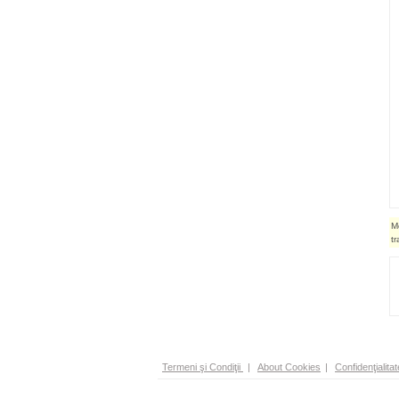
M
t
Termeni şi Condiţii
|
About Cookies
|
Confidenţialitat