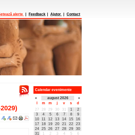
etează alerte
|
Feedback
|
Ajutor
|
Contact
Calendar evenimente
«
august 2026
»
l
m
m
j
v
s
d
2029)
27
28
29
30
31
1
2
3
4
5
6
7
8
9
10
11
12
13
14
15
16
17
18
19
20
21
22
23
24
25
26
27
28
29
30
31
1
2
3
4
5
6