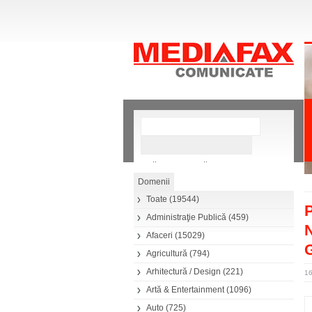
»
Căutare avansată
Toate
(19544)
P
Administraţie Publică
(459)
N
Afaceri
(15029)
Agricultură
(794)
Arhitectură / Design
(221)
1
Artă & Entertainment
(1096)
Auto
(725)