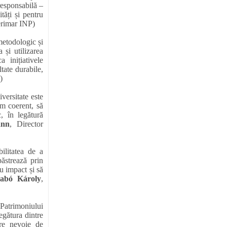
responsabilă –
tăți și pentru
erimar INP)
metodologic și
 și utilizarea
 inițiativele
tate durabile,
)
iversitate este
ăm coerent, să
, în legătură
ann
, Director
ilitatea de a
ăstrează prin
cu impact și să
abó Károly
,
Patrimoniului
egătura dintre
are nevoie de