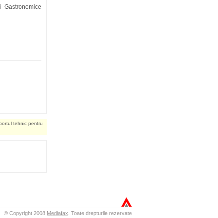
ni Gastronomice
portul tehnic pentru
© Copyright 2008
Mediafax
.
Toate drepturile rezervate