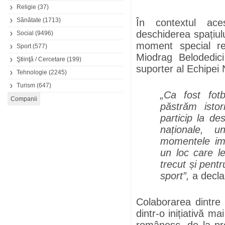
Religie
(37)
Sănătate
(1713)
În contextul ac
deschiderea spațiulu
Social
(9496)
moment special rea
Sport
(577)
Miodrag Belodedic
Ştiinţă / Cercetare
(199)
suporter al Echipei 
Tehnologie
(2245)
Turism
(647)
„Ca fost fotb
păstrăm isto
particip la de
naționale, u
momentele imp
un loc care le
trecut și pentr
sport”,
a decl
Colaborarea dintre
dintr-o inițiativă m