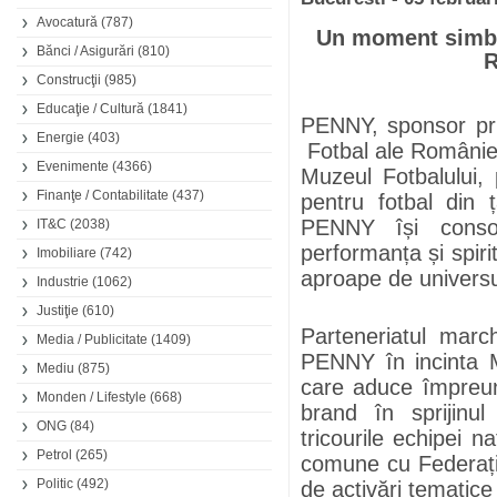
Avocatură
(787)
Un moment simbol
Bănci / Asigurări
(810)
R
Construcţii
(985)
Educaţie / Cultură
(1841)
PENNY, sponsor prin
Energie
(403)
Fotbal ale României
Evenimente
(4366)
Muzeul Fotbalului, p
Finanţe / Contabilitate
(437)
pentru fotbal din 
PENNY își conso
IT&C
(2038)
performanța și spiri
Imobiliare
(742)
aproape de universul
Industrie
(1062)
Justiţie
(610)
Parteneriatul marc
Media / Publicitate
(1409)
PENNY în incinta Mu
Mediu
(875)
care aduce împreun
Monden / Lifestyle
(668)
brand în sprijinu
ONG
(84)
tricourile echipei n
Petrol
(265)
comune cu Federați
Politic
(492)
de activări tematice 