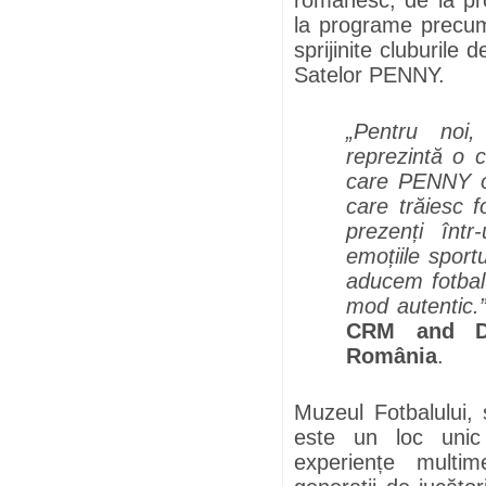
românesc, de la pr
la programe precum
sprijinite cluburile 
Satelor PENNY.
„Pentru noi,
reprezintă o c
care PENNY o 
care trăiesc 
prezenți într
emoțiile sport
aducem fotbalu
mod autentic.
CRM and Di
România
.
Muzeul Fotbalului, 
este un loc unic
experiențe multi