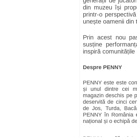
generații de jucăto
din muzeu își pro
printr-o perspectiv
unește oamenii din to
Prin acest nou pa
susține performanț
inspiră comunitățil
Despre PENNY
PENNY este este con
și unul dintre cei m
magazin deschis pe pi
deservită de cinci cent
de Jos, Turda, Bacău,
PENNY în România es
național și o echipă d