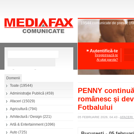
19544
comunicate de presă
,
16
Autentifică-te
Înregistrează-te
Ai uitat parola?
»
Căutare avansată
Toate
(19544)
PENNY continuă s
Administraţie Publică
(459)
românesc și dev
Afaceri
(15029)
Fotbalului
Agricultură
(794)
Arhitectură / Design
(221)
05 FEBRUARIE 2026, 04.43
-
AFACERI
Artă & Entertainment
(1096)
Auto
(725)
Bucuresti - 05 februar