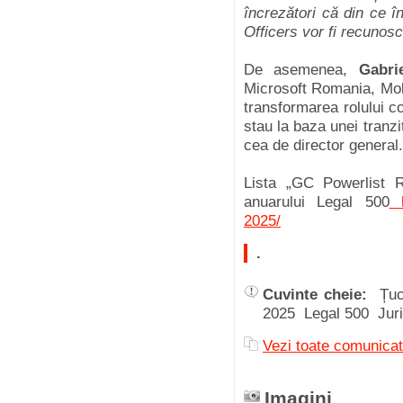
încrezători că din ce 
Officers vor fi recunoscuț
De asemenea,
Gabri
Microsoft Romania, Mol
transformarea rolului con
stau la baza unei tranziț
cea de director general.
Lista „GC Powerlist R
anuarului Legal 500
h
2025/
.
Cuvinte cheie:
Țuc
2025 Legal 500 Jur
Vezi toate comunicat
Imagini