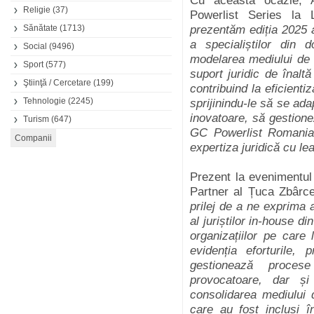
Cu această ocazie, 
Religie
(37)
Powerlist Series la 
Sănătate
(1713)
prezentăm ediția 2025
a specialiștilor din 
Social
(9496)
modelarea mediului de a
Sport
(577)
suport juridic de înaltă
Ştiinţă / Cercetare
(199)
contribuind la eficienti
Tehnologie
(2245)
sprijinindu-le să se ada
inovatoare, să gestion
Turism
(647)
GC Powerlist Romania 
expertiza juridică cu le
Prezent la evenimentul
Partner al Țuca Zbârc
prilej de a ne exprima 
al juriștilor in-house d
organizațiilor pe care
evidenția eforturile, 
gestionează proces
provocatoare, dar și
consolidarea mediului d
care au fost incluși 