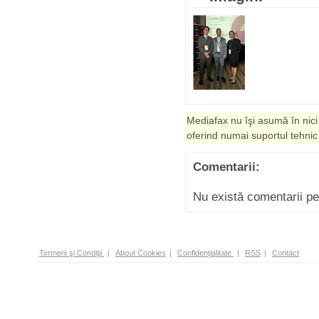
Mediafax nu îşi asumă în nici
oferind numai suportul tehnic
Comentarii:
Nu există comentarii p
Termeni şi Condiţii
|
About Cookies
|
Confidenţialitate
|
RSS
|
Contact