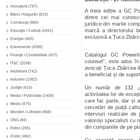
Avocatură
(787)
A treia ediție a GC P
Bănci / Asigurări
(810)
dintre cei mai cunosc
Construcţii
(985)
juridice din marile comp
marcă a directorului b
Educaţie / Cultură
(1841)
exclusivă a Țuca Zbârce
Energie
(403)
Evenimente
(4366)
Catalogul GC Powerli
Finanţe / Contabilitate
(437)
counsel”, este adus î
IT&C
(2038)
avocați Țuca Zbârcea &
Imobiliare
(742)
a beneficiat și de supo
Industrie
(1062)
Un număr de 132 „ge
Justiţie
(610)
activitatea lor de excepț
Media / Publicitate
(1409)
care fac parte, dar și a
Mediu
(875)
cercetări de piață cali
Monden / Lifestyle
(668)
interviuri realizate de
valoroși specialiști cu 
ONG
(84)
din companiile de pe pla
Petrol
(265)
Politic
(492)