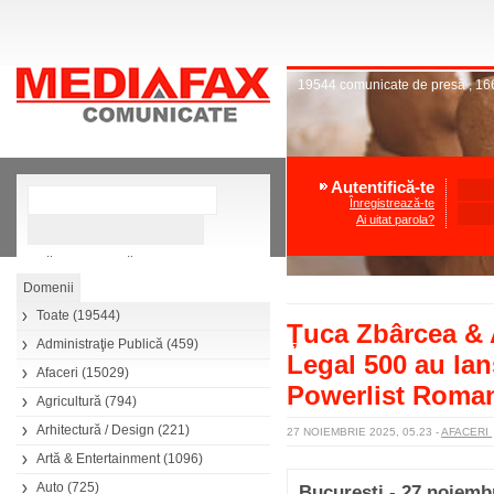
19544
comunicate de presă
,
16
Autentifică-te
Înregistrează-te
Ai uitat parola?
»
Căutare avansată
Toate
(19544)
Țuca Zbârcea & As
Administraţie Publică
(459)
Legal 500 au lan
Afaceri
(15029)
Powerlist Roma
Agricultură
(794)
Arhitectură / Design
(221)
27 NOIEMBRIE 2025, 05.23
-
AFACERI
Artă & Entertainment
(1096)
Auto
(725)
București - 27 noiemb