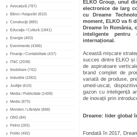
ELKO Group, unul dint
Avocatură
(787)
electronice de larg 
Bănci / Asigurări
(810)
cu Dreame Technolo
moment, ELKO va fi dis
Construcţii
(985)
Dreame în România, ofe
Educaţie / Cultură
(1841)
inteligente pentru
Energie
(403)
internațional.
Evenimente
(4366)
Această mișcare strate
Finanţe / Contabilitate
(437)
succes dintre ELKO și
IT&C
(2038)
de aspiratoare vertical
Imobiliare
(742)
brand complet de prod
Industrie
(1062)
variată de produse, pre
umed-uscat, dispozitiv
Justiţie
(610)
gazon cu inteligență ar
Media / Publicitate
(1409)
de inovații prin introdu
Mediu
(875)
Monden / Lifestyle
(668)
Dreame: lider global î
ONG
(84)
Petrol
(265)
Fondată în 2017, Dream
Politic
(492)