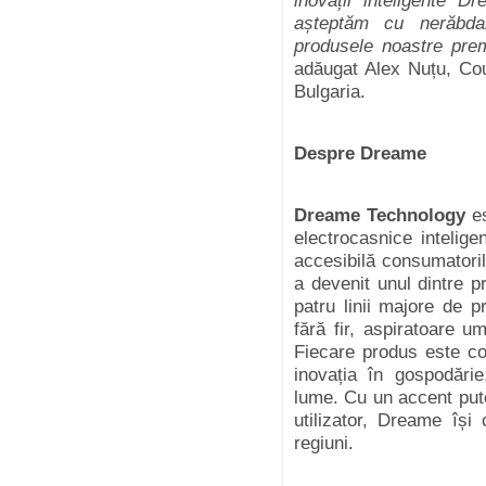
inovații inteligente 
așteptăm cu nerăbd
produsele noastre prem
adăugat Alex Nuțu, C
Bulgaria.
Despre Dreame
Dreame Technology
es
electrocasnice intelige
accesibilă consumatori
a devenit unul dintre pr
patru linii majore de p
fără fir, aspiratoare 
Fiecare produs este con
inovația în gospodărie,
lume. Cu un accent pute
utilizator, Dreame își
regiuni.