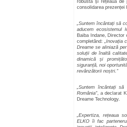
robustă și rețeaua de 
consolidarea prezenței 
„Suntem încântați să c
aducem ecosistemul l
Baiba Indane, Director
completând:
„Inovația c
Dreame se aliniază perf
soluții de înaltă calita
dinamică și promițăt
siguranță, noi oportunit
revânzătorii noștri.”
„Suntem încântați să
România”
, a declarat 
Dreame Technology.
„Expertiza, rețeaua so
ELKO îi fac parteneru