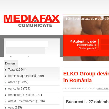
19544
comunicate de presă
,
16
Autentifică-te
Înregistrează-te
Ai uitat parola?
»
Căutare avansată
Toate
(19544)
ELKO Group devine
Administraţie Publică
(459)
în România
Afaceri
(15029)
Agricultură
(794)
27 NOIEMBRIE 2025, 04.30
-
AFACERI
Arhitectură / Design
(221)
Artă & Entertainment
(1096)
Bucuresti - 27 noiemb
Auto
(725)