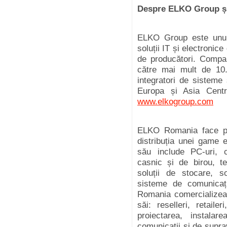
Despre ELKO Group ș
ELKO Group este unul 
soluții IT și electroni
de producători. Compa
către mai mult de 10.0
integratori de sisteme 
Europa și Asia Centra
www.elkogroup.com
ELKO Romania face pa
distribuția unei game e
său include PC-uri, 
casnic și de birou, te
soluții de stocare, so
sisteme de comunicaț
Romania comercializeaz
săi: reselleri, retail
proiectarea, instalar
comunicații și de supr