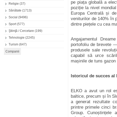
pe piața globală a ele
Religie
(37)
poziție la nivel mondial
Sănătate
(1713)
Europa Centrală și de
Social
(9496)
veniturilor de 140% în 
dintre piețele cu cea ma
Sport
(577)
Ştiinţă / Cercetare
(199)
Tehnologie
(2245)
Angajamentul Dreame 
portofoliu de brevete —
Turism
(647)
produsele sale revoluț
capabil să urce scări
mașinile de tuns gazon cu
Istoricul de succes a
ELKO a avut un rol ese
baltice, precum și în Sl
a generat rezultate c
printre primele cinci b
Group. Cunoștințele ap