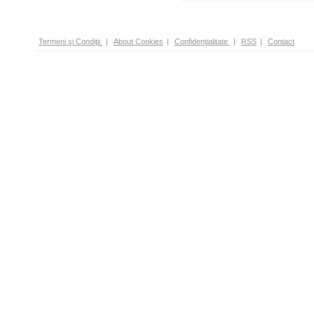
Termeni şi Condiţii
|
About Cookies
|
Confidenţialitate
|
RSS
|
Contact