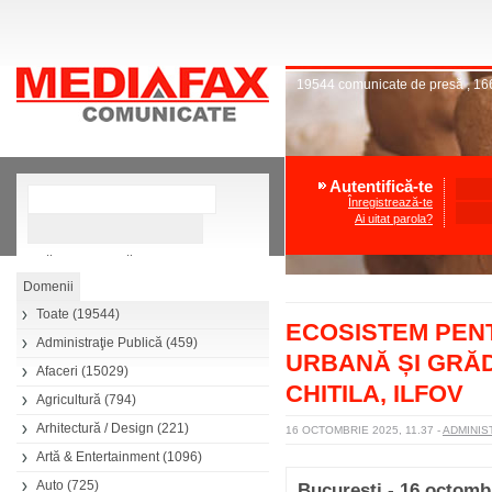
19544
comunicate de presă
,
16
Autentifică-te
Înregistrează-te
Ai uitat parola?
»
Căutare avansată
Toate
(19544)
ECOSISTEM PEN
Administraţie Publică
(459)
URBANĂ ȘI GRĂD
Afaceri
(15029)
CHITILA, ILFOV
Agricultură
(794)
Arhitectură / Design
(221)
16 OCTOMBRIE 2025, 11.37
-
ADMINIS
Artă & Entertainment
(1096)
Auto
(725)
Bucuresti - 16 octomb