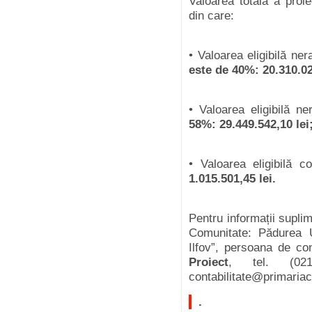
Valoarea
totală
a
proie
din care:
•
Valoarea
eligibil
ă
ner
este
de 40%: 20.310.02
•
Valoarea
eligibil
ă
ne
58%: 29.449.542,10 lei
•
Valoarea
eligibil
ă
co
1.015.501,45 lei.
Pentru
informații
supli
Comunitate
:
P
ădurea
Ilfov”,
persoana
de co
Proiect
, tel. (02
contabilitate@primariach
.