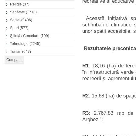
recreative
și
educative
Religie
(37)
Sănătate
(1713)
Această
inițiativă
sp
Social
(9496)
schimbările
climatice
ș
Sport
(577)
unor
spații
accesibile
,
s
Ştiinţă / Cercetare
(199)
Tehnologie
(2245)
Rezultatele
preconiza
Turism
(647)
R1
: 18,16 (ha) de
tere
în
infrastructur
ă
verde
recreerii
și
agrementulu
R2
: 15,68 (ha) de
spați
R3
: 2.767,83
mp
d
Arghezi
”;