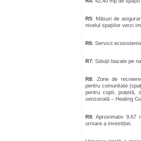
R4
: 42,40
mp
de
spa
țiu
R5
:
M
ăsuri
de
asigurar
nivelul
spațiilor
verzi
im
R6
:
Servicii
ecosistemi
R7
:
Soluții
bazate
pe
na
R8
: Zone de
recreere
pentru
comunitate
(
spaț
pentru
copii
,
piațetă
, 
senzorială
– Healing G
R9
:
Aproximativ
9,67
urmare
a
investiției
.