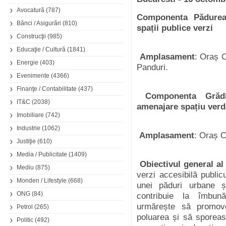
Avocatură
(787)
Componenta
P
ădure
Bănci / Asigurări
(810)
spații
publice
verzi
Construcţii
(985)
Educaţie / Cultură
(1841)
Amplasament
:
Oraș
C
Energie
(403)
Panduri
.
Evenimente
(4366)
Finanţe / Contabilitate
(437)
Componenta
Grăd
IT&C
(2038)
amenajare
spațiu
verd
Imobiliare
(742)
Industrie
(1062)
Amplasament
:
Oraș
C
Justiţie
(610)
Media / Publicitate
(1409)
Obiectivul
general a
Mediu
(875)
verzi
accesibilă
publicu
Monden / Lifestyle
(668)
unei
păduri
urbane
ș
ONG
(84)
contribuie
la
îmbun
ă
urmărește
să
promov
Petrol
(265)
poluarea
și
să
sporea
Politic
(492)