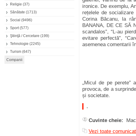
Religie
(37)
ironice. De exemplu, An
rețelele de socializar
Sănătate
(1713)
Corina Băcanu, la r
Social
(9496)
BANANA, DE CE SĂ NU
Sport
(577)
scandalos”, “L-au pier
Ştiinţă / Cercetare
(199)
evitare perfectă”, “Ca
Tehnologie
(2245)
asemenea comentarii în
Turism
(647)
„Micul de pe perete” a
provoca, de a surprinde
și societate.
.
Cuvinte cheie:
Mac
Vezi toate comunica