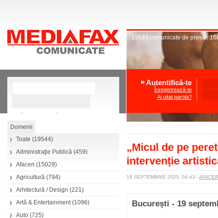
19544
comunicate de presă
,
16
Autentifică-te
Înregistrează-te
Ai uitat parola?
»
Căutare avansată
Toate
(19544)
„Micul de pe per
Administraţie Publică
(459)
intervenție artist
Afaceri
(15029)
Agricultură
(794)
19 SEPTEMBRIE 2025, 04.43
-
AFACE
Arhitectură / Design
(221)
Artă & Entertainment
(1096)
București - 19 septem
Auto
(725)