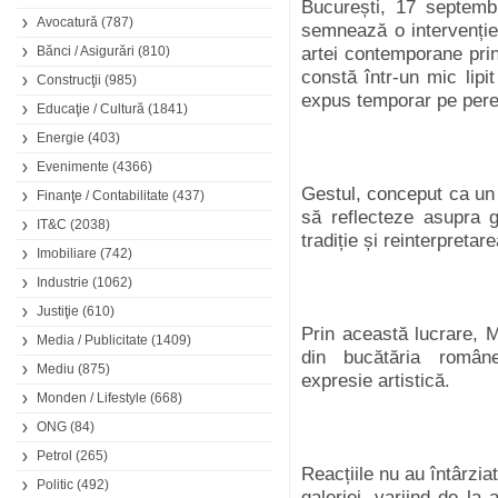
București, 17 septemb
Avocatură
(787)
semnează o intervenție
Bănci / Asigurări
(810)
artei contemporane prin
constă într-un mic lip
Construcţii
(985)
expus temporar pe perete
Educaţie / Cultură
(1841)
Energie
(403)
Evenimente
(4366)
Gestul, conceput ca un 
Finanţe / Contabilitate
(437)
să reflecteze asupra gr
IT&C
(2038)
tradiție și reinterpretar
Imobiliare
(742)
Industrie
(1062)
Justiţie
(610)
Prin această lucrare, 
Media / Publicitate
(1409)
din bucătăria român
Mediu
(875)
expresie artistică.
Monden / Lifestyle
(668)
ONG
(84)
Petrol
(265)
Reacțiile nu au întârziat
Politic
(492)
galeriei, variind de la 