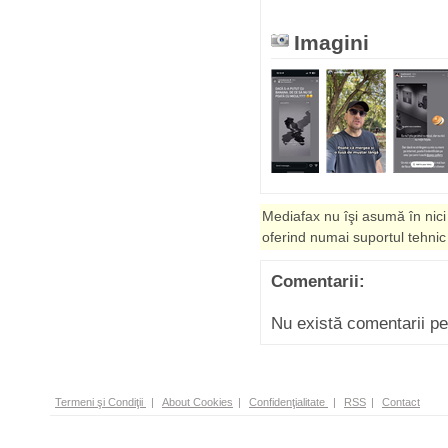
Imagini
Mediafax nu îşi asumă în nici
oferind numai suportul tehnic
Comentarii:
Nu există comentarii p
Termeni şi Condiţii
|
About Cookies
|
Confidenţialitate
|
RSS
|
Contact