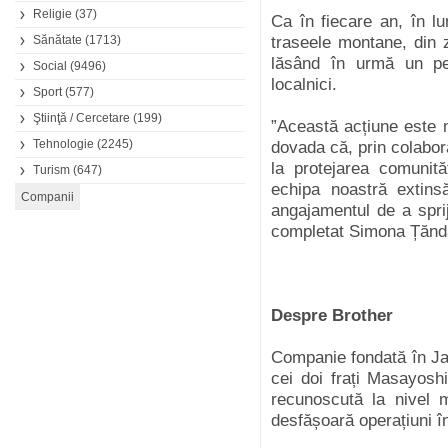
Religie
(37)
Ca în fiecare an, în l
Sănătate
(1713)
traseele montane, din z
lăsând în urmă un pei
Social
(9496)
localnici.
Sport
(577)
Ştiinţă / Cercetare
(199)
”Această acțiune este 
Tehnologie
(2245)
dovada că, prin colabor
la protejarea comunită
Turism
(647)
echipa noastră extins
angajamentul de a sprij
completat Simona Țănd
Despre Brother
Companie fondată în Ja
cei doi frați Masayosh
recunoscută la nivel 
desfășoară operațiuni în