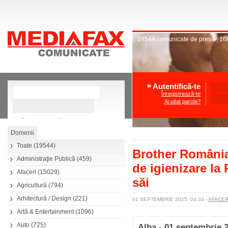
19544
comunicate de presă
,
16
Autentifică-te
Înregistrează-te
Ai uitat parola?
»
Căutare avansată
Toate
(19544)
Brother România 
Administraţie Publică
(459)
de igienizare la 
Afaceri
(15029)
săi
Agricultură
(794)
Arhitectură / Design
(221)
01 SEPTEMBRIE 2025, 04.34
-
AFACE
Artă & Entertainment
(1096)
Auto
(725)
Alba - 01 septembrie 