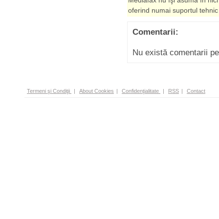
Mediafax nu îşi asumă în nici
oferind numai suportul tehnic
Comentarii:
Nu există comentarii p
Termeni şi Condiţii
|
About Cookies
|
Confidenţialitate
|
RSS
|
Contact