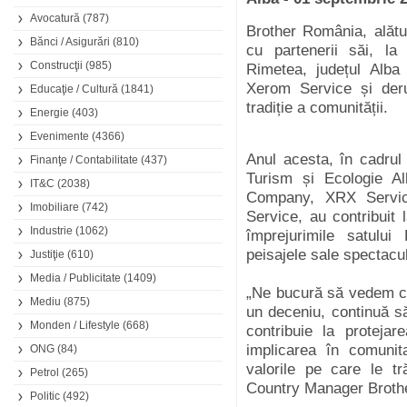
Avocatură
(787)
Brother România, alătu
Bănci / Asigurări
(810)
cu partenerii săi, la
Construcţii
(985)
Rimetea, județul Alba
Xerom Service și deru
Educaţie / Cultură
(1841)
tradiție a comunității.
Energie
(403)
Evenimente
(4366)
Anul acesta, în cadrul 
Finanţe / Contabilitate
(437)
Turism și Ecologie A
IT&C
(2038)
Company, XRX Service
Imobiliare
(742)
Service, au contribuit 
Industrie
(1062)
împrejurimile satulu
peisajele sale spectacul
Justiţie
(610)
Media / Publicitate
(1409)
„Ne bucură să vedem cu
Mediu
(875)
un deceniu, continuă s
Monden / Lifestyle
(668)
contribuie la proteja
implicarea în comunit
ONG
(84)
valorile pe care le t
Petrol
(265)
Country Manager Broth
Politic
(492)