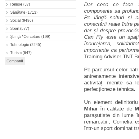
Dar ceea ce face a
Religie
(37)
componenta sa profundă
Sănătate
(1713)
Pe lângă salturi și a
Social
(9496)
conectării reale între p
Sport
(577)
dar și despre provocări
Can Fly este un spați
Ştiinţă / Cercetare
(199)
încurajarea, solidari
Tehnologie
(2245)
importante ca performa
Turism
(647)
Training Adviser TNT Br
Pe parcursul celor patru
antrenamente intensive
activități menite să 
perfecționeze tehnica.
Un element definitori
Mihai
în calitate de
M
parașutiste din lume 
remarcabil, Cornelia 
într-un sport dominat tra