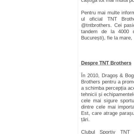
câștigă tot mai multă p
Pentru mai multe inform
ul oficial TNT Bro
@tntbrothers. Cei pasi
tandem de la 4000 de
București), fie la mare, 
Despre TNT Brothers
În 2010, Dragoș & Bogd
Brothers pentru a promo
a schimba percepția ace
tehnicii și echipamentel
cele mai sigure sport
dintre cele mai impor
Est, care atrage parașu
țări.
Clubul Sportiv TNT 