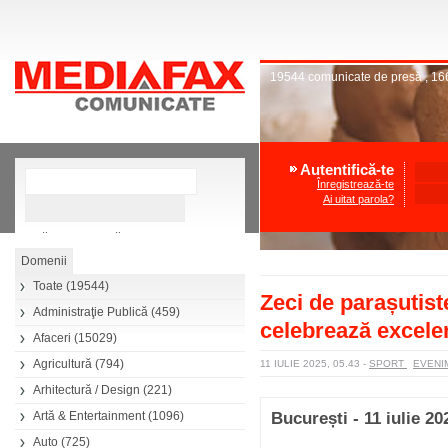
19544
comunicate de presă
,
16
Autentifică-te
Înregistrează-te
Ai uitat parola?
»
Căutare avansată
Toate
(19544)
Zeci de parașutist
Administraţie Publică
(459)
celebrează excele
Afaceri
(15029)
Agricultură
(794)
11 IULIE 2025, 05.43
-
SPORT
EVENI
Arhitectură / Design
(221)
Artă & Entertainment
(1096)
București - 11 iulie 20
Auto
(725)