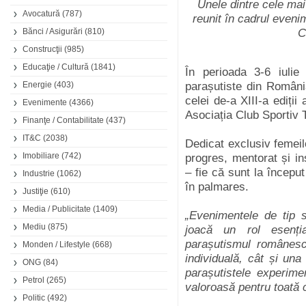
Unele dintre cele mai
Avocatură
(787)
reunit în cadrul evenim
Bănci / Asigurări
(810)
C
Construcţii
(985)
Educaţie / Cultură
(1841)
În perioada 3-6 iulie
Energie
(403)
parașutiste din Români
celei de-a XIII-a ediți
Evenimente
(4366)
Asociația Club Sportiv
Finanţe / Contabilitate
(437)
IT&C
(2038)
Dedicat exclusiv femeil
Imobiliare
(742)
progres, mentorat și in
– fie că sunt la începu
Industrie
(1062)
în palmares.
Justiţie
(610)
Media / Publicitate
(1409)
„Evenimentele de tip 
Mediu
(875)
joacă un rol esenția
parașutismul românes
Monden / Lifestyle
(668)
individuală, cât și un
ONG
(84)
parașutistele experime
Petrol
(265)
valoroasă pentru toată 
Politic
(492)