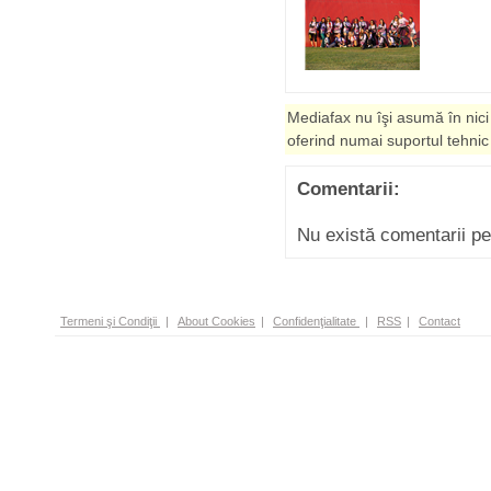
Mediafax nu îşi asumă în nici
oferind numai suportul tehnic
Comentarii:
Nu există comentarii p
Termeni şi Condiţii
|
About Cookies
|
Confidenţialitate
|
RSS
|
Contact