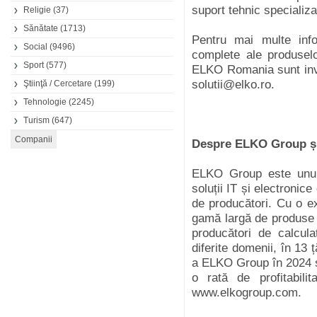
suport tehnic specializ
Religie
(37)
Sănătate
(1713)
Pentru mai multe infor
Social
(9496)
complete ale produselo
Sport
(577)
ELKO Romania sunt invi
solutii@elko.ro.
Ştiinţă / Cercetare
(199)
Tehnologie
(2245)
Turism
(647)
Despre ELKO Group ș
ELKO Group este unul 
soluții IT și electroni
de producători. Cu o e
gamă largă de produse ș
producători de calcula
diferite domenii, în 13 
a ELKO Group în 2024 s
o rată de profitabili
www.elkogroup.com.