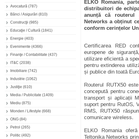
ELKO Romania, parte
Avocatură
(787)
distribuitori de echip
Bănci / Asigurări
(810)
anunță că routerul
Networks a obținut ce
Construcţii
(985)
conform cerințelor Un
Educaţie / Cultură
(1841)
Energie
(403)
Certificarea RED con
Evenimente
(4366)
europene de siguranță,
Finanţe / Contabilitate
(437)
utilizare eficientă a sp
IT&C
(2038)
pentru extinderea utiliză
Imobiliare
(742)
și publice din toată Eur
Industrie
(1062)
Routerul RUTX50 este 
Justiţie
(610)
concepută pentru conect
Media / Publicitate
(1409)
transport și aplicații
Mediu
(875)
suport pentru RutOS, V
RMS, RUTX50 răspunde
Monden / Lifestyle
(668)
comunicare wireless.
ONG
(84)
Petrol
(265)
ELKO Romania oferă
Politic
(492)
Teltonika Networks prin