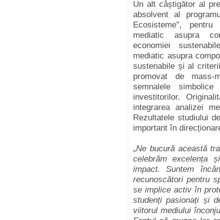
Un alt câștigător al pr
absolvent al programu
Ecosisteme”, pentru l
mediatic asupra com
economiei sustenabil
mediatic asupra compor
sustenabile și al criter
promovat de mass-me
semnalele simbolice i
investitorilor. Origina
integrarea analizei me
Rezultatele studiului 
important în direcționar
„
Ne bucură această trad
celebrăm excelența și
impact. Suntem încân
recunoscători pentru spr
se implice activ în pro
studenți pasionați și 
viitorul mediului înconj