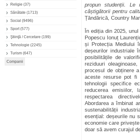
propun studenții. Le 
Religie
(37)
câștigătorii pentru cali
Sănătate
(1713)
Țăndărică, Country Man
Social
(9496)
Sport
(577)
În ediția din 2025, unul
Ştiinţă / Cercetare
(199)
Popescu Ionuț Laurențiu
și Protecția Mediului î
Tehnologie
(2245)
deșeurilor industriale 
Turism
(647)
posibilitățile de valor
reziduuri oleaginoase
procesul de obținere a
aceste resurse pot fi 
tehnologii specifice e
reducerea emisiilor,
respectarea directiv
Abordarea a îmbinat an
sustenabilității indus
esențial: deșeurile nu 
economie care privește s
doar să avem curajul de 