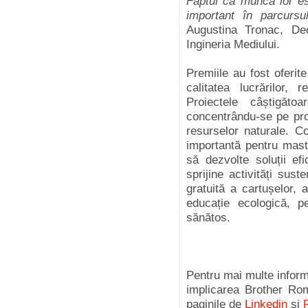
Faptul că munca lor es
important în parcursul
Augustina Tronac, Dec
Ingineria Mediului.
Premiile au fost oferite
calitatea lucrărilor, 
Proiectele câștigăto
concentrându-se pe prot
resurselor naturale. C
importantă pentru mast
să dezvolte soluții ef
sprijine activități sust
gratuită a cartușelor, 
educație ecologică, 
sănătos.
Pentru mai multe inform
implicarea Brother Rom
paginile de
Linkedin
și