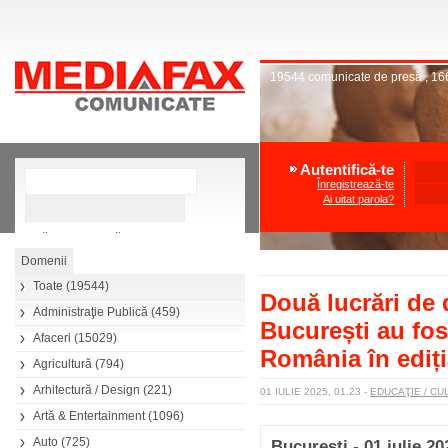
19544
comunicate de presă
,
16
Autentifică-te
Înregistrează-te
Ai uitat parola?
»
Căutare avansată
Toate
(19544)
Două lucrări de 
Administraţie Publică
(459)
București au fos
Afaceri
(15029)
România în ediți
Agricultură
(794)
Arhitectură / Design
(221)
01 IULIE 2025, 01.23
-
EDUCAŢIE / C
Artă & Entertainment
(1096)
Auto
(725)
București - 01 iulie 20