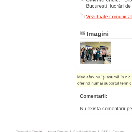
București lucrări de 
Vezi toate comunicat
Imagini
Mediafax nu îşi asumă în nici
oferind numai suportul tehnic
Comentarii:
Nu există comentarii p
Termeni şi Condiţii
|
About Cookies
|
Confidenţialitate
|
RSS
|
Contact