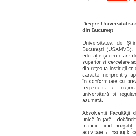
Despre Universitatea 
din București
Universitatea de Şti
Bucureşti (USAMVB), „o
educaţie şi cercetare de
superior şi cercetare ac
din reţeaua instituţiilo
caracter nonprofit şi a
în conformitate cu prev
reglementărilor naţi
universitară şi regula
asumată.
Absolvenții Facultății 
unică în ţară - dobânde
muncii, fiind pregăti
activitate / instituții: