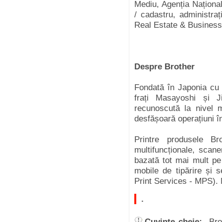
Mediu, Agenția Național
/ cadastru, administraț
Real Estate & Business
Despre Brother
Fondată în Japonia cu 
frați Masayoshi și J
recunoscută la nivel 
desfășoară operațiuni în
Printre produsele B
multifuncționale, scane
bazată tot mai mult pe t
mobile de tipărire și 
Print Services - MPS). M
.
Cuvinte cheie:
Br