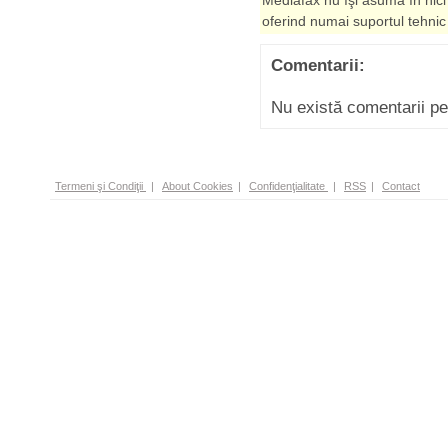
Mediafax nu îşi asumă în nici
oferind numai suportul tehnic
Comentarii:
Nu există comentarii p
Termeni şi Condiţii
|
About Cookies
|
Confidenţialitate
|
RSS
|
Contact