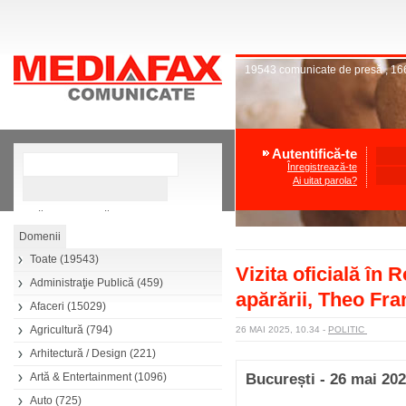
19543
comunicate de presă
,
16
Autentifică-te
Înregistrează-te
Ai uitat parola?
»
Căutare avansată
Toate
(19543)
Vizita oficială în 
Administraţie Publică
(459)
apărării, Theo Fr
Afaceri
(15029)
Agricultură
(794)
26 MAI 2025, 10.34
-
POLITIC
Arhitectură / Design
(221)
Artă & Entertainment
(1096)
București - 26 mai 20
Auto
(725)