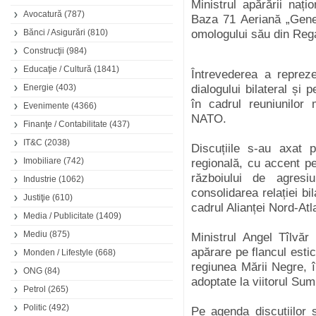
Ministrul apărării nați
Avocatură
(787)
Baza 71 Aeriană „Gener
Bănci / Asigurări
(810)
omologului său din Reg
Construcţii
(984)
Educaţie / Cultură
(1841)
Întrevederea a reprez
Energie
(403)
dialogului bilateral și
în cadrul reuniunilor 
Evenimente
(4366)
NATO.
Finanţe / Contabilitate
(437)
IT&C
(2038)
Discuțiile s-au axat p
Imobiliare
(742)
regională, cu accent pe
războiului de agresi
Industrie
(1062)
consolidarea relației bi
Justiţie
(610)
cadrul Alianței Nord-At
Media / Publicitate
(1409)
Mediu
(875)
Ministrul Angel Tîlvăr 
apărare pe flancul estic 
Monden / Lifestyle
(668)
regiunea Mării Negre, î
ONG
(84)
adoptate la viitorul Su
Petrol
(265)
Politic
(492)
Pe agenda discuțiilor