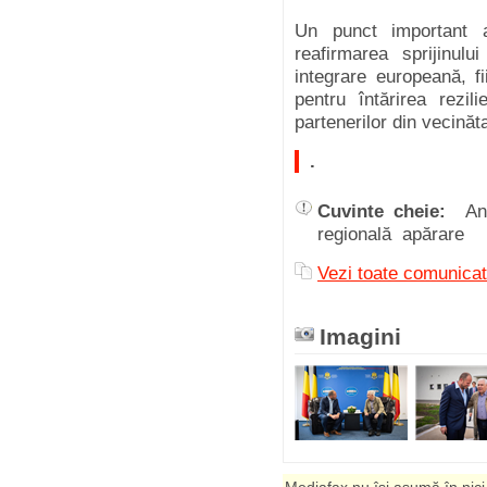
Un punct important al
reafirmarea sprijinul
integrare europeană, f
pentru întărirea rezili
partenerilor din vecinăt
.
Cuvinte cheie:
An
regională apărare
Vezi toate comunicat
Imagini