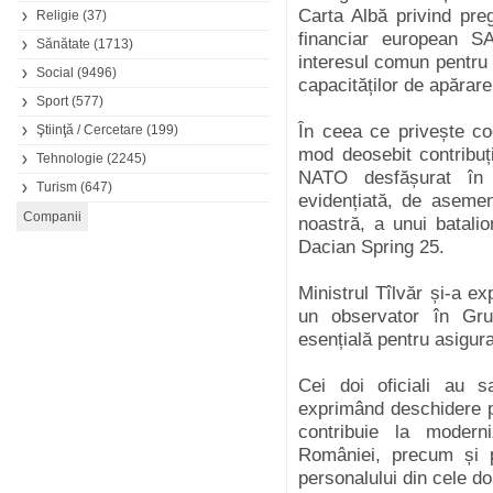
Carta Albă privind pre
Religie
(37)
financiar european SA
Sănătate
(1713)
interesul comun pentru c
Social
(9496)
capacităților de apărare
Sport
(577)
În ceea ce privește co
Ştiinţă / Cercetare
(199)
mod deosebit contribuț
Tehnologie
(2245)
NATO desfășurat în
Turism
(647)
evidențiată, de asemen
noastră, a unui batalio
Dacian Spring 25.
Ministrul Tîlvăr și-a e
un observator în Gr
esențială pentru asigur
Cei doi oficiali au sal
exprimând deschidere p
contribuie la moderni
României, precum și pen
personalului din cele d